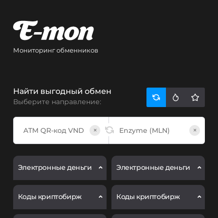
Мониторинг обменников
Найти выгодный обмен
Выберите направление:
×
×
Электронные деньги
Электронные деньги
Коды криптобирж
Коды криптобирж