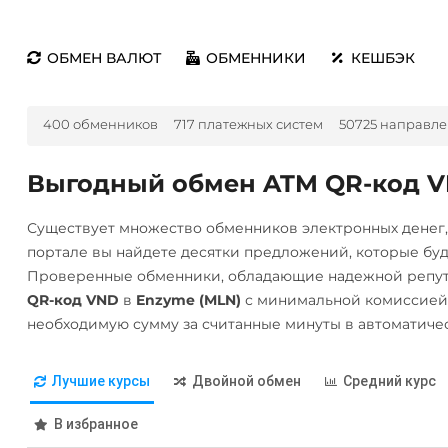
ОБМЕН ВАЛЮТ
ОБМЕННИКИ
КЕШБЭК
400 обменников
717 платежных систем
50725 направл
Выгодный обмен ATM QR-код V
Существует множество обменников электронных денег
портале вы найдете десятки предложений, которые бу
Проверенные обменники, обладающие надежной репут
QR-код VND
в
Enzyme (MLN)
с минимальной комиссией.
необходимую сумму за считанные минуты в автоматиче
Лучшие курсы
Двойной обмен
Средний курс
В избранное