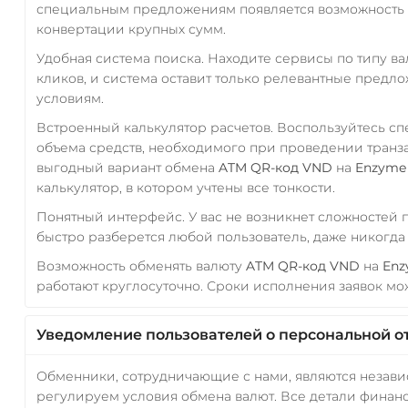
специальным предложениям появляется возможность с
конвертации крупных сумм.
Удобная система поиска. Находите сервисы по типу в
кликов, и система оставит только релевантные предл
условиям.
Встроенный калькулятор расчетов. Воспользуйтесь с
объема средств, необходимого при проведении транз
выгодный вариант обмена
ATM QR-код VND
на
Enzyme
калькулятор, в котором учтены все тонкости.
Понятный интерфейс. У вас не возникнет сложностей
быстро разберется любой пользователь, даже никогд
Возможность обменять валюту
ATM QR-код VND
на
Enz
работают круглосуточно. Сроки исполнения заявок мож
Уведомление пользователей о персональной о
Обменники, сотрудничающие с нами, являются незав
регулируем условия обмена валют. Все детали финанс