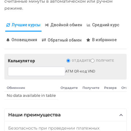
считанные минуты в автоматическом или ручном
режиме.
Лучшие курсы
Двойной обмен
Средний курс
Оповещения
В избранное
Обратный обмен
Калькулятор
ОТДАДИТЕ
ПОЛУЧИТЕ
ATM QR-код VND
Обменник
Отдадите
Получите
Резерв
Отзы
No data available in table
Наши преимущества
Безопасность при проведении платежных