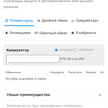
считанные минуты в автоматическом или ручном
режиме.
Лучшие курсы
Двойной обмен
Средний курс
Оповещения
В избранное
Обратный обмен
Калькулятор
ОТДАДИТЕ
ПОЛУЧИТЕ
ATM QR-код VND
Обменник
Отдадите
Получите
Резерв
Отзы
No data available in table
Наши преимущества
Безопасность при проведении платежных