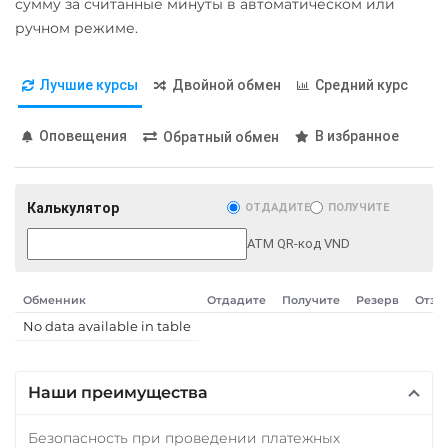
сумму за считанные минуты в автоматическом или
ручном режиме.
Лучшие курсы
Двойной обмен
Средний курс
Оповещения
В избранное
Обратный обмен
Калькулятор
ОТДАДИТЕ
ПОЛУЧИТЕ
ATM QR-код VND
Обменник
Отдадите
Получите
Резерв
Отзы
No data available in table
Наши преимущества
Безопасность при проведении платежных