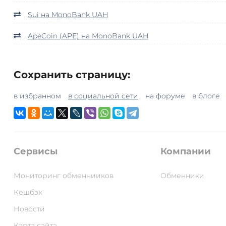
Sui на MonoBank UAH
ApeCoin (APE) на MonoBank UAH
Сохранить страницу:
в избранном
в социальной сети
на форуме
в блоге
Сервисы
Компании
Мониторинг обменнииков
Обменники
Кешбэк
Новости
Карта сайта