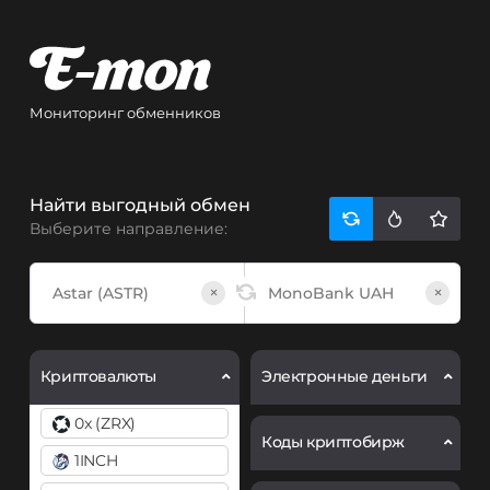
Мониторинг обменников
Найти выгодный обмен
Выберите направление:
×
×
Криптовалюты
Электронные деньги
0x (ZRX)
Коды криптобирж
1INCH