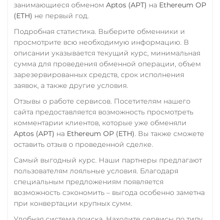
Synthetix (SNX)
занимающиеся обменом
Aptos (APT)
на
Ethereum OP
TrueUSD (TUSD)
(ETH)
не первый год.
СБП RUB
ERC20
TRC20
BEP
Terra (LUNA)
Подробная статистика. Выберите обменники и
Счет ИП/ООО
Terra Classic (LUNC)
TRUMP
просмотрите всю необходимую информацию. В
UAH
USD
EUR
описании указывается текущий курс, минимальная
Tether (USDT)
Uniswap (UNI)
сумма для проведения обменной операции, объем
Тинькофф
Omni
ERC20
TRC20
ERC20
зарезервированных средств, срок исполнения
RUB
CASH-IN RUB
BEP20
SOL
POL
заявок, а также другие условия.
USD Coin (USDC)
QR RUB
CRONOS
ARB
AVAXC
Отзывы о работе сервисов. Посетителям нашего
ERC20
BEP20
AVAX
OP
TON
NEAR
УкрСиббанк UAH
сайта предоставляется возможность просмотреть
SOL
Polygon
комментарии клиентов, которые уже обменяли
Tether Gold (XAUt)
CRONOS
ARB
OP
Фридом Банк KZT
Aptos (APT)
на
Ethereum OP (ETH)
. Вы также сможете
BASE
RONIN
NEAR
Tezos (XTZ)
Центр Кредит KZT
оставить отзыв о проведенной сделке.
XLM
SUI
SONIC
The Sandbox (SAND)
Самый выгодный курс. Наши партнеры предлагают
Элкарт KGS
Utopia USD (UUSD)
пользователям лояльные условия. Благодаря
THETA
специальным предложениям появляется
VeChain (VET)
Tornado Cash (TORN)
возможность сэкономить – выгода особенно заметна
Verge (XVG)
при конвертации крупных сумм.
Tron (TRX)
WAVES
Удобная система поиска. Находите сервисы по типу