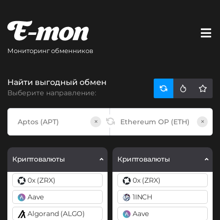
Мониторинг обменников
Найти выгодный обмен
Выберите направление:
×
×
Криптовалюты
Криптовалюты
0x (ZRX)
0x (ZRX)
Aave
1INCH
Algorand (ALGO)
Aave