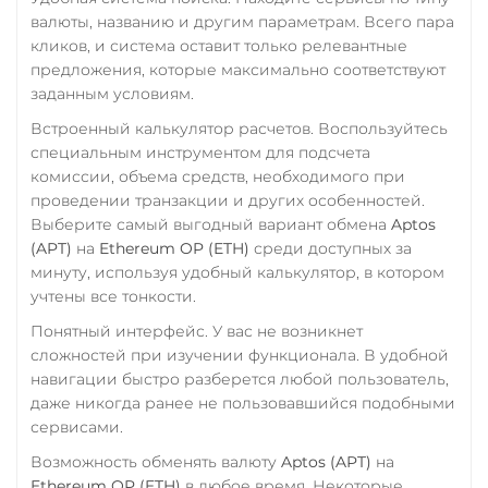
TrueUSD (TUSD)
валюты, названию и другим параметрам. Всего пара
Wrapped Bitcoin (WBTC)
ERC20
TRC20
BEP
кликов, и система оставит только релевантные
ERC20
AVAXC
предложения, которые максимально соответствуют
TRUMP
заданным условиям.
Wrapped Ethereum (WETH)
Trust Wallet Token (TWT)
Встроенный калькулятор расчетов. Воспользуйтесь
ERC20
AVAXC
BASE
BEP20
специальным инструментом для подсчета
CRO
RONIN
комиссии, объема средств, необходимого при
Uniswap (UNI)
Yearn.finance (YFI)
проведении транзакции и других особенностей.
ERC20
Выберите самый выгодный вариант обмена
Aptos
Zcash (ZEC)
(APT)
на
Ethereum OP (ETH)
среди доступных за
USD Coin (USDC)
минуту, используя удобный калькулятор, в котором
ERC20
BEP20
AVAX
учтены все тонкости.
SOL
Polygon
Понятный интерфейс. У вас не возникнет
CRONOS
ARB
OP
сложностей при изучении функционала. В удобной
BASE
RONIN
NEAR
навигации быстро разберется любой пользователь,
XLM
даже никогда ранее не пользовавшийся подобными
сервисами.
Utopia USD (UUSD)
Возможность обменять валюту
Aptos (APT)
на
VeChain (VET)
Ethereum OP (ETH)
в любое время. Некоторые