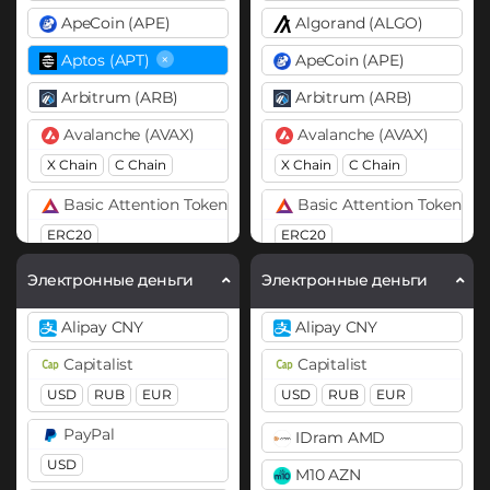
ApeCoin (APE)
Algorand (ALGO)
×
Aptos (APT)
ApeCoin (APE)
Arbitrum (ARB)
Arbitrum (ARB)
Avalanche (AVAX)
Avalanche (AVAX)
X Chain
C Chain
X Chain
C Chain
Basic Attention Token (BAT)
Basic Attention Token (B
ERC20
ERC20
Binance Coin (BNB)
Binance Coin (BNB)
Электронные деньги
Электронные деньги
BEP20
BEP2
BEP20
BEP2
Alipay CNY
Alipay CNY
Bitcoin (BTC)
Bitcoin (BTC)
Capitalist
Capitalist
BTC
BEP20
OP
BTC
BEP20
Lightning
USD
RUB
EUR
USD
RUB
EUR
ARB
AVAXC
OP
ARB
AVAXC
PayPal
IDram AMD
Bitcoin Cash (BCH)
Bitcoin Cash (BCH)
USD
M10 AZN
Bitcoin SV (BSV)
Bitcoin SV (BSV)