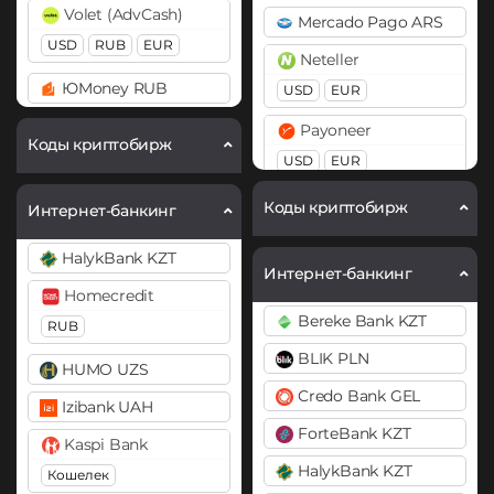
Volet (AdvCash)
Mercado Pago ARS
BitTorrent (BTT)
BitTorrent (BTT)
USD
RUB
EUR
Neteller
Cardano (ADA)
Cardano (ADA)
ЮMoney RUB
USD
EUR
Chainlink (LINK)
Chainlink (LINK)
Payoneer
BEP20
ERC20
BEP20
ERC20
Коды криптобирж
USD
EUR
Compound (COMP)
Chiliz (CHZ)
PayPal
Коды криптобирж
Интернет-банкинг
Cosmos (ATOM)
Compound (COMP)
USD
EUR
GBP
CAD
Cronos (CRO)
Cosmos (ATOM)
HalykBank KZT
AUD
Интернет-банкинг
DAI
Cronos (CRO)
Homecredit
PaySera
Bereke Bank KZT
ERC20
RUB
Curve (CRV)
EUR
BLIK PLN
DASH
DAI
HUMO UZS
Paytm INR
Credo Bank GEL
ERC20
Decentraland (MANA)
Izibank UAH
Pix BRL
ForteBank KZT
Dogecoin (DOGE)
DASH
Kaspi Bank
Revolut
DOGE
HalykBank KZT
Кошелек
Decentraland (MANA)
EUR
USD
GBP