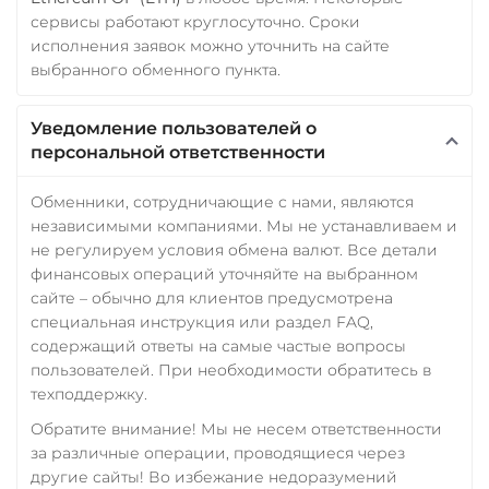
Verge (XVG)
сервисы работают круглосуточно. Сроки
исполнения заявок можно уточнить на сайте
WAVES
выбранного обменного пункта.
Wrapped Bitcoin (WBTC)
ERC20
AVAXC
Уведомление пользователей о
персональной ответственности
Wrapped Ethereum (WET
ERC20
AVAXC
BASE
Обменники, сотрудничающие с нами, являются
CRO
RONIN
независимыми компаниями. Мы не устанавливаем и
не регулируем условия обмена валют. Все детали
Yearn.finance (YFI)
финансовых операций уточняйте на выбранном
сайте – обычно для клиентов предусмотрена
Zcash (ZEC)
специальная инструкция или раздел FAQ,
содержащий ответы на самые частые вопросы
пользователей. При необходимости обратитесь в
техподдержку.
Обратите внимание! Мы не несем ответственности
за различные операции, проводящиеся через
другие сайты! Во избежание недоразумений