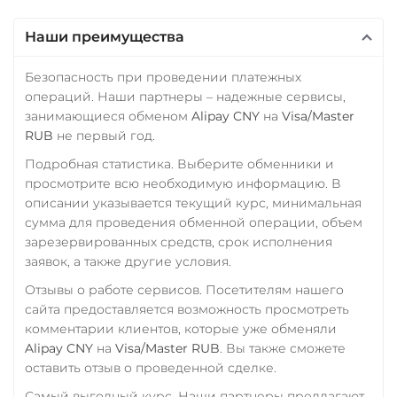
Tron (TRX)
RUB
QR RUB
Наши преимущества
TrueUSD (TUSD)
УкрСиббанк UAH
ERC20
TRC20
BEP
Безопасность при проведении платежных
Фридом Банк KZT
операций. Наши партнеры – надежные сервисы,
TRUMP
Центр Кредит KZT
занимающиеся обменом
Alipay CNY
на
Visa/Master
Uniswap (UNI)
RUB
не первый год.
Элкарт KGS
ERC20
Подробная статистика. Выберите обменники и
просмотрите всю необходимую информацию. В
USD Coin (USDC)
описании указывается текущий курс, минимальная
ERC20
BEP20
TRC20
сумма для проведения обменной операции, объем
AVAX
SOL
Polygon
зарезервированных средств, срок исполнения
CRONOS
ARB
OP
заявок, а также другие условия.
BASE
RONIN
Отзывы о работе сервисов. Посетителям нашего
сайта предоставляется возможность просмотреть
Utopia USD (UUSD)
комментарии клиентов, которые уже обменяли
VeChain (VET)
Alipay CNY
на
Visa/Master RUB
. Вы также сможете
оставить отзыв о проведенной сделке.
Verge (XVG)
Самый выгодный курс. Наши партнеры предлагают