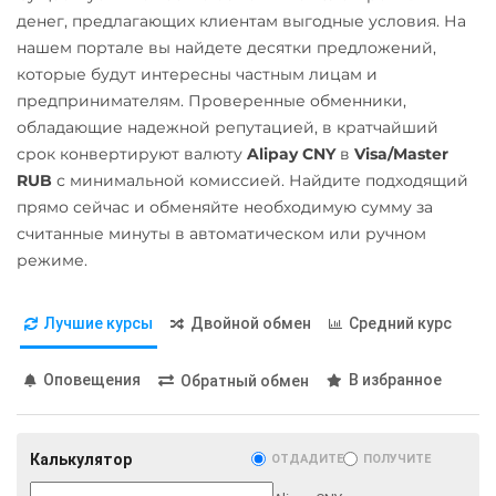
Карта UZCARD UZS
МТС Банк RUB
денег, предлагающих клиентам выгодные условия. На
Pax Dollar (USDP)
Карта МИР RUB
нашем портале вы найдете десятки предложений,
Открытие RUB
ERC20
которые будут интересны частным лицам и
Любой банк
ОТП Банк
Pepe
предпринимателям. Проверенные обменники,
USD
RUB
EUR
GBP
UAH
обладающие надежной репутацией, в кратчайший
THB
TRY
BYN
PLN
Pol (ex-MATIC)
срок конвертируют валюту
Alipay CNY
в
Visa/Master
Ощадбанк UAH
GEL
POL
RUB
с минимальной комиссией. Найдите подходящий
Почта Банк RUB
МТС Банк RUB
прямо сейчас и обменяйте необходимую сумму за
Qtum
считанные минуты в автоматическом или ручном
Приват24
Открытие RUB
Ravencoin (RVN)
режиме.
UAH
ОТП Банк
Ripple (XRP)
Промсвязьбанк RUB
UAH
Лучшие курсы
Двойной обмен
Средний курс
Shib
ПУМБ UAH
Ощадбанк UAH
ERC20
BEP20
Оповещения
В избранное
Обратный обмен
Райффайзен
Почта Банк RUB
Solana (SOL)
RUB
UAH
Приват24
StableUSD (USDS)
РНКБ RUB
Калькулятор
UAH
ОТДАДИТЕ
ПОЛУЧИТЕ
Starknet (STRK)