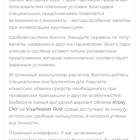
WAVES
пользователям лояльные условия. Благодаря
Wrapped Bitcoin (WBTC)
специальным предложениям появляется
возможность сэкономить – выгода особенно заметна
ERC20
AVAXC
при конвертации крупных сумм.
Wrapped Ethereum (WETH)
Удобная система поиска. Находите сервисы по типу
ERC20
AVAXC
BASE
валюты, названию и другим параметрам. Всего пара
CRO
RONIN
кликов, и система оставит только релевантные
предложения, которые максимально соответствуют
Yearn.finance (YFI)
заданным условиям.
Zcash (ZEC)
Встроенный калькулятор расчетов. Воспользуйтесь
специальным инструментом для подсчета
комиссии, объема средств, необходимого при
проведении транзакции и других особенностей.
Выберите самый выгодный вариант обмена
Alipay
CNY
на
Visa/Master RUB
среди доступных за минуту,
используя удобный калькулятор, в котором учтены
все тонкости.
Понятный интерфейс. У вас не возникнет
сложностей при изучении функционала. В удобной