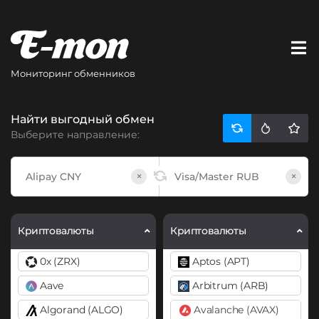
Мониторинг обменников
Найти выгодный обмен
Выберите направление:
×
×
Криптовалюты
Криптовалюты
0x (ZRX)
Aptos (APT)
Aave
Arbitrum (ARB)
Algorand (ALGO)
Avalanche (AVAX)