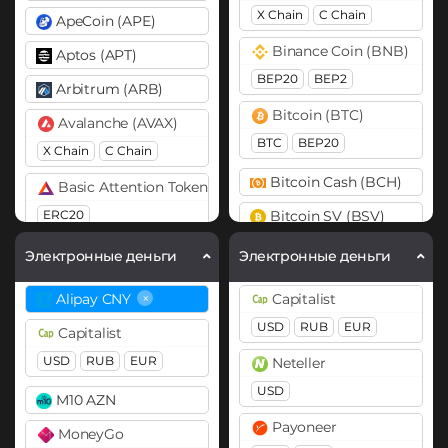
X Chain
C Chain
ApeCoin (APE)
Binance Coin (BNB)
Aptos (APT)
BEP20
BEP2
Arbitrum (ARB)
Bitcoin (BTC)
Avalanche (AVAX)
BTC
BEP20
X Chain
C Chain
Bitcoin Cash (BCH)
Basic Attention Token (BAT)
ERC20
Bitcoin SV (BSV)
Cardano (ADA)
Binance Coin (BNB)
Электронные деньги
Электронные деньги
BEP20
BEP2
ERC20
Cosmos (ATOM)
×
Alipay CNY
Capitalist
Bitcoin (BTC)
DASH
USD
RUB
EUR
Capitalist
BTC
BEP20
Lightning
Dogecoin (DOGE)
USD
RUB
EUR
Neteller
OP
ARB
AVAXC
DOGE
USD
M10 AZN
Bitcoin Cash (BCH)
Polkadot (DOT)
Payoneer
MoneyGo
Bitcoin SV (BSV)
DOT