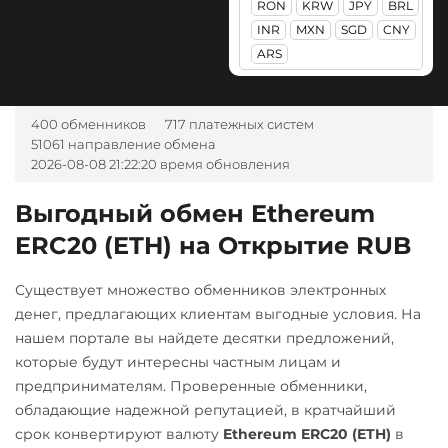
RON
KRW
JPY
BRL
Приват24
Авангард RUB
POL
Monero (XMR)
INR
MXN
SGD
CNY
UAH
Ак Барс Банк RUB
ARS
Qtum
NEAR Protocol
Промсвязьбанк RUB
Альфа-Банк
Ravencoin (RVN)
NEO
RUB
UAH
ПУМБ UAH
Ripple (XRP)
400 обменников
717 платежных систем
Notcoin (NOT)
CASH-IN RUB
51061 направление обмена
Райффайзен
Shib
ONDO
2026-08-08 21:22:20 время обновления
Беларусбанк BYN
RUB
UAH
ERC20
BEP20
Ontology (ONT)
ВТБ Банк RUB
Выгодный обмен Ethereum
РНКБ RUB
Solana (SOL)
Optimism (OP)
ERC20 (ETH) на Открытие RUB
Газпромбанк RUB
Росбанк RUB
StableUSD (USDS)
PancakeSwap (CAKE)
Евразийский Банк KZT
Россельхоз банк RUB
Существует множество обменников электронных
Starknet (STRK)
Pax Dollar (USDP)
ЕРИП Расчет BYN
денег, предлагающих клиентам выгодные условия. На
Русский Стандарт RUB
ERC20
Stellar (XLM)
нашем портале вы найдете десятки предложений,
Карта Unionpay CNY
Сбербанк
Sui
которые будут интересны частным лицам и
Pepe
Карта UZCARD UZS
RUB
предпринимателям. Проверенные обменники,
Terra (LUNA)
Pol (ex-MATIC)
обладающие надежной репутацией, в кратчайший
Карта МИР RUB
СБП RUB
POL
ERC20
Terra Classic (LUNC)
срок конвертируют валюту
Ethereum ERC20 (ETH)
в
Любой банк