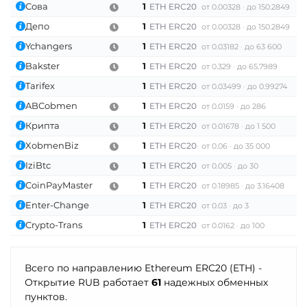
Сова
1
ETH ERC20
от 0.00328
до 150.2849
Депо
1
ETH ERC20
от 0.00328
до 150.2849
Ychangers
1
ETH ERC20
от 0.03182
до 63 600
Bakster
1
ETH ERC20
от 0.329
до 65.7989
Tarifex
1
ETH ERC20
от 0.03499
до 0.99274
ABCobmen
1
ETH ERC20
от 0.0159
до 286
Крипта
1
ETH ERC20
от 0.01678
до 1 500
XobmenBiz
1
ETH ERC20
от 0.06
до 35 000
IziBtc
1
ETH ERC20
от 0.005
до 30
CoinPayMaster
1
ETH ERC20
от 0.18985
до 3.16408
Enter-Change
1
ETH ERC20
от 0.03
до 3
Crypto-Trans
1
ETH ERC20
от 0.0162
до 100
Всего по направлению Ethereum ERC20 (ETH) -
Открытие RUB работает
61
надежных обменных
пунктов.