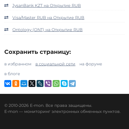
JysanBank KZT на Открытие RUB
Visa/Master RUB на Открытие RUB
Ontology (ONT) на Открытие RUB
Сохранить страницу:
в избранном
в социальной сети
на форуме
в блоге
© 2010-2026 E-mon. Все права защищены.
E-mon — мониторинг электронных обменных пунктов.