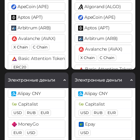
ApeCoin (APE)
Algorand (ALGO)
Aptos (APT)
ApeCoin (APE)
Arbitrum (ARB)
Aptos (APT)
Avalanche (AVAX)
Arbitrum (ARB)
X Chain
C Chain
Avalanche (AVAX)
X Chain
C Chain
Basic Attention Token (BAT)
ERC20
Basic Attention Token (B
ERC20
Binance Coin (BNB)
Электронные деньги
Электронные деньги
BEP20
BEP2
Binance Coin (BNB)
Alipay CNY
Alipay CNY
BEP20
BEP2
Bitcoin (BTC)
Capitalist
Capitalist
BTC
BEP20
OP
Bitcoin (BTC)
USD
RUB
EUR
USD
RUB
EUR
ARB
AVAXC
BTC
BEP20
Lightning
MoneyGo
Epay
OP
ARB
AVAXC
Bitcoin Cash (BCH)
EUR
USD
USD
Bitcoin SV (BSV)
Bitcoin Cash (BCH)