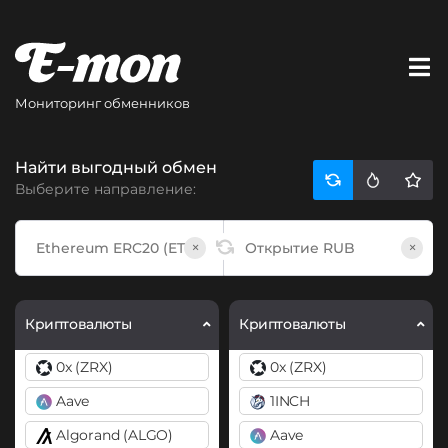
Мониторинг обменников
Найти выгодный обмен
Выберите направление:
×
×
Криптовалюты
Криптовалюты
0x (ZRX)
0x (ZRX)
Aave
1INCH
Algorand (ALGO)
Aave