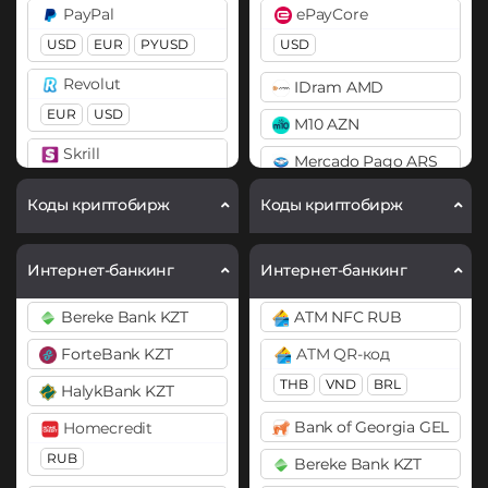
PayPal
ePayCore
BitTorrent (BTT)
Bitcoin SV (BSV)
USD
EUR
PYUSD
USD
Cardano (ADA)
BitTorrent (BTT)
Revolut
IDram AMD
Chainlink (LINK)
Cardano (ADA)
EUR
USD
M10 AZN
BEP20
ERC20
Chainlink (LINK)
Skrill
Mercado Pago ARS
BEP20
ERC20
Compound (COMP)
USD
EUR
MoneyGo
Коды криптобирж
Коды криптобирж
Cosmos (ATOM)
Chiliz (CHZ)
Volet (AdvCash)
USD
RUB
DAI
Compound (COMP)
USD
RUB
EUR
Neteller
Интернет-банкинг
Интернет-банкинг
ERC20
Cosmos (ATOM)
Webmoney
USD
EUR
Bereke Bank KZT
ATM NFC RUB
DASH
Cronos (CRO)
WMZ
WME
WMU
NixMoney
ForteBank KZT
ATM QR-код
Decentraland (MANA)
Curve (CRV)
WeChat CNY
USD
THB
VND
BRL
HalykBank KZT
Dogecoin (DOGE)
DAI
Wise
Payeer
Bank of Georgia GEL
DOGE
Homecredit
ERC20
USD
USD
EUR
RUB
Bereke Bank KZT
Polkadot (DOT)
DASH
Payoneer