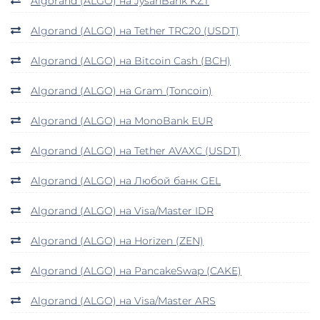
Algorand (ALGO) на JysanBank KZT
Algorand (ALGO) на Tether TRC20 (USDT)
Algorand (ALGO) на Bitcoin Cash (BCH)
Algorand (ALGO) на Gram (Toncoin)
Algorand (ALGO) на MonoBank EUR
Algorand (ALGO) на Tether AVAXC (USDT)
Algorand (ALGO) на Любой банк GEL
Algorand (ALGO) на Visa/Master IDR
Algorand (ALGO) на Horizen (ZEN)
Algorand (ALGO) на PancakeSwap (CAKE)
Algorand (ALGO) на Visa/Master ARS