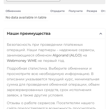
Ощадбанк UAH
ERC20
TRC20
BEP20
SOL
POL
ARB
Почта Банк RUB
Обменник
Отдадите
Получите
Резерв
Отзы
AVAXC
OP
TON
No data available in table
Приват24
NEAR
USD
EUR
UAH
Tether Gold (XAUt)
Наши преимущества
Промсвязьбанк RUB
Tezos (XTZ)
ПУМБ UAH
Безопасность при проведении платежных
THETA
операций. Наши партнеры – надежные сервисы,
Райффайзен
занимающиеся обменом
Algorand (ALGO)
на
Tornado Cash (TORN)
RUB
UAH
Webmoney WME
не первый год.
Tron (TRX)
Подробная статистика. Выберите обменники и
РНКБ RUB
TrueUSD (TUSD)
просмотрите всю необходимую информацию. В
Росбанк RUB
описании указывается текущий курс, минимальная
ERC20
TRC20
BEP
сумма для проведения обменной операции, объем
Россельхоз банк RUB
TRUMP
зарезервированных средств, срок исполнения
Русский Стандарт RUB
заявок, а также другие условия.
Uniswap (UNI)
Сбербанк
Отзывы о работе сервисов. Посетителям нашего
ERC20
сайта предоставляется возможность просмотреть
RUB
QR RUB