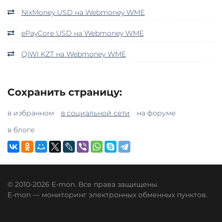
NixMoney USD на Webmoney WME
ePayCore USD на Webmoney WME
QIWI KZT на Webmoney WME
Сохранить страницу:
в избранном
в социальной сети
на форуме
в блоге
© 2010-2026 E-mon. Все права защищены.
E-mon — мониторинг электронных обменных пунктов.