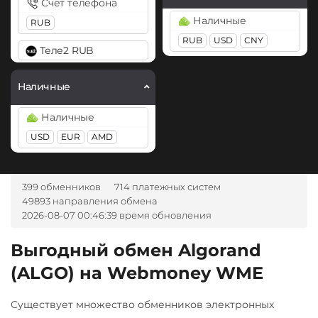
Счет телефона
Kusama (KSM)
GBP
TRY
PLN
SEK
Наличные
RUB
CAD
MDL
KGS
CNY
Litecoin (LTC)
AZN
RUB
BGN
USD
CZK
CNY
GEL
Теле2 RUB
Monero (XMR)
HUF
NOK
TJS
INR
AED
UZS
BRL
RON
NEAR Protocol
Наличные
IDR
ARS
NEO
Наличные
А-Банк UAH
Notcoin (NOT)
USD
EUR
AMD
Авангард RUB
Ontology (ONT)
Ак Барс Банк RUB
Optimism (OP)
399 обменников
714 платежных систем
Альфа-Банк
PancakeSwap (CAKE)
49893 направления обмена
RUB
CASH-IN RUB
2026-08-07 00:46:39 время обновления
Pax Dollar (USDP)
Беларусбанк BYN
ERC20
Выгодный обмен Algorand
ВТБ Банк RUB
Pepe
(ALGO) на Webmoney WME
Газпромбанк RUB
Pol (ex-MATIC)
Существует множество обменников электронных
Евразийский Банк KZT
POL