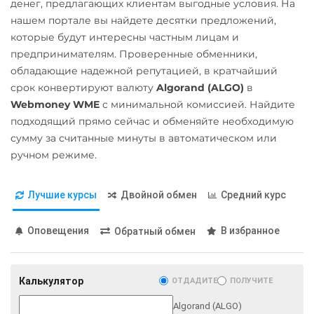
денег, предлагающих клиентам выгодные условия. На
ЕРИП Расчет BYN
нашем портале вы найдете десятки предложений,
Qtum
которые будут интересны частным лицам и
Карта Unionpay CNY
Ravencoin (RVN)
предпринимателям. Проверенные обменники,
Карта UZCARD UZS
Ripple (XRP)
обладающие надежной репутацией, в кратчайший
срок конвертируют валюту
Algorand (ALGO)
в
Карта МИР RUB
Shib
Webmoney WME
с минимальной комиссией. Найдите
Любой банк
ERC20
BEP20
подходящий прямо сейчас и обменяйте необходимую
USD
RUB
EUR
UAH
сумму за считанные минуты в автоматическом или
Solana (SOL)
KZT
GBP
CNY
THB
ручном режиме.
StableUSD (USDS)
TRY
BYN
PLN
INR
AED
GEL
ILS
IDR
Starknet (STRK)
Лучшие курсы
Двойной обмен
Средний курс
KRW
RON
Stellar (XLM)
МТС Банк RUB
Оповещения
В избранное
Обратный обмен
Sui
Открытие RUB
Terra (LUNA)
ОТП Банк
Калькулятор
ОТДАДИТЕ
ПОЛУЧИТЕ
Terra Classic (LUNC)
UAH
Algorand (ALGO)
Tether (USDT)