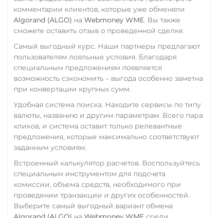
USD Coin (USDC)
комментарии клиентов, которые уже обменяли
СБП RUB
Algorand (ALGO)
на
Webmoney WME
. Вы также
ERC20
BEP20
SOL
сможете оставить отзыв о проведенной сделке.
Polygon
Счет ИП/ООО
ARB
OP
BASE
NEAR
XLM
Самый выгодный курс. Наши партнеры предлагают
UAH
EUR
пользователям лояльные условия. Благодаря
Utopia USD (UUSD)
Тинькофф
специальным предложениям появляется
возможность сэкономить – выгода особенно заметна
RUB
CASH-IN RUB
VeChain (VET)
при конвертации крупных сумм.
QR RUB
Verge (XVG)
Удобная система поиска. Находите сервисы по типу
УкрСиббанк UAH
WAVES
валюты, названию и другим параметрам. Всего пара
кликов, и система оставит только релевантные
Фридом Банк KZT
Wrapped Bitcoin (WBTC)
предложения, которые максимально соответствуют
Центр Кредит KZT
ERC20
заданным условиям.
Элкарт KGS
Встроенный калькулятор расчетов. Воспользуйтесь
Yearn.finance (YFI)
специальным инструментом для подсчета
Zcash (ZEC)
комиссии, объема средств, необходимого при
проведении транзакции и других особенностей.
Выберите самый выгодный вариант обмена
Algorand (ALGO)
на
Webmoney WME
среди