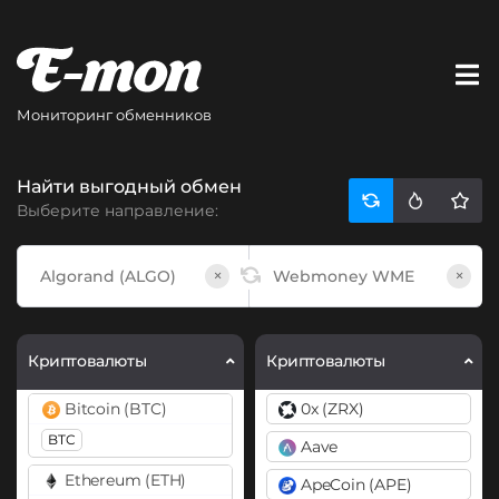
Мониторинг обменников
Найти выгодный обмен
Выберите направление:
×
×
Криптовалюты
Криптовалюты
Bitcoin (BTC)
0x (ZRX)
BTC
Aave
Ethereum (ETH)
ApeCoin (APE)