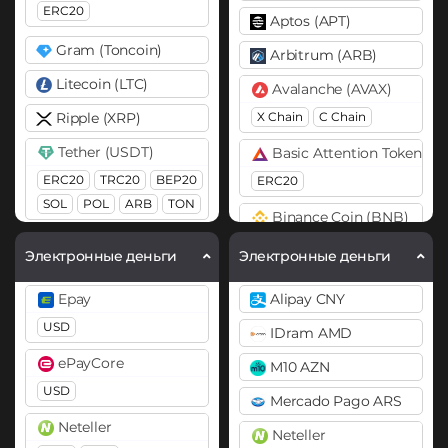
ERC20
Aptos (APT)
Gram (Toncoin)
Arbitrum (ARB)
Litecoin (LTC)
Avalanche (AVAX)
Ripple (XRP)
X Chain
C Chain
Tether (USDT)
Basic Attention Token (B
ERC20
TRC20
BEP20
ERC20
SOL
POL
ARB
TON
Binance Coin (BNB)
Tron (TRX)
BEP20
BEP2
Электронные деньги
Электронные деньги
TrueUSD (TUSD)
Bitcoin (BTC)
Epay
Alipay CNY
ERC20
TRC20
BTC
BEP20
USD
IDram AMD
USD Coin (USDC)
Bitcoin Cash (BCH)
ePayCore
M10 AZN
ERC20
BEP20
SOL
Bitcoin SV (BSV)
USD
Polygon
Mercado Pago ARS
BitTorrent (BTT)
Neteller
Neteller