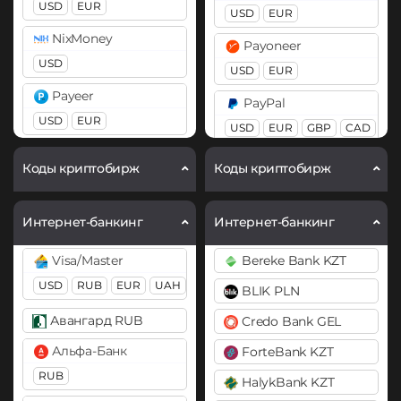
Cardano (ADA)
USD
EUR
USD
EUR
Chainlink (LINK)
NixMoney
Payoneer
BEP20
ERC20
USD
USD
EUR
Compound (COMP)
Payeer
PayPal
USD
EUR
Cosmos (ATOM)
USD
EUR
GBP
CAD
AUD
PayPal
Cronos (CRO)
Коды криптобирж
Коды криптобирж
USD
EUR
RUB
PaySera
DAI
EUR
ERC20
Qiwi
Интернет-банкинг
Интернет-банкинг
USD
RUB
EUR
KZT
Pix BRL
DASH
Visa/Master
Bereke Bank KZT
Skrill
Revolut
Decentraland (MANA)
USD
RUB
EUR
UAH
BLIK PLN
USD
EUR
EUR
USD
GBP
Dogecoin (DOGE)
Авангард RUB
Credo Bank GEL
Volet (AdvCash)
Skrill
DOGE
USD
Альфа-Банк
UAH
EUR
KZT
ForteBank KZT
USD
EUR
Polkadot (DOT)
RUB
Webmoney
HalykBank KZT
Volet (AdvCash)
DOT