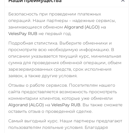
Наши преимущества
Почта Банк RUB
ERC20
TRC20
BEP20
SOL
POL
ARB
Приват24
Безопасность при проведении платежных
AVAXC
OP
TON
операций. Наши партнеры – надежные сервисы,
USD
EUR
UAH
занимающиеся обменом
Algorand (ALGO)
на
NEAR
Промсвязьбанк RUB
VelesPay RUB
не первый год.
Tether Gold (XAUt)
Подробная статистика. Выберите обменники и
ПУМБ UAH
Tezos (XTZ)
просмотрите всю необходимую информацию. В
Райффайзен
описании указывается текущий курс, минимальная
THETA
RUB
UAH
сумма для проведения обменной операции, объем
Tornado Cash (TORN)
зарезервированных средств, срок исполнения
РНКБ RUB
заявок, а также другие условия.
Tron (TRX)
Росбанк RUB
Отзывы о работе сервисов. Посетителям нашего
TrueUSD (TUSD)
сайта предоставляется возможность просмотреть
Россельхоз банк RUB
ERC20
TRC20
BEP
комментарии клиентов, которые уже обменяли
Русский Стандарт RUB
Algorand (ALGO)
на
VelesPay RUB
. Вы также сможете
TRUMP
оставить отзыв о проведенной сделке.
Сбербанк
Uniswap (UNI)
Самый выгодный курс. Наши партнеры предлагают
RUB
QR RUB
пользователям лояльные условия. Благодаря
ERC20