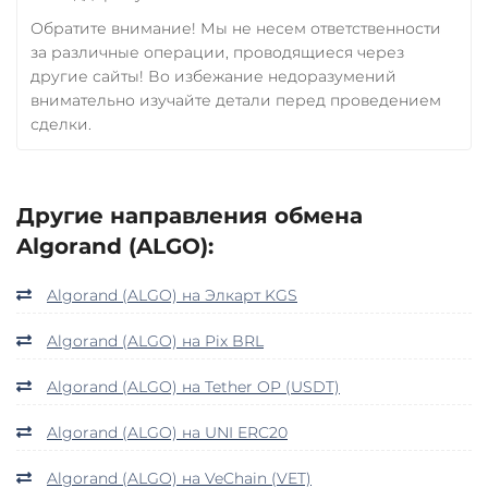
Обратите внимание! Мы не несем ответственности
за различные операции, проводящиеся через
другие сайты! Во избежание недоразумений
внимательно изучайте детали перед проведением
сделки.
Другие направления обмена
Algorand (ALGO):
Algorand (ALGO) на Элкарт KGS
Algorand (ALGO) на Pix BRL
Algorand (ALGO) на Tether OP (USDT)
Algorand (ALGO) на UNI ERC20
Algorand (ALGO) на VeChain (VET)