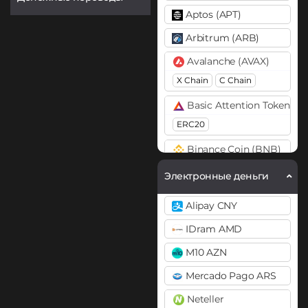
Aptos (APT)
Arbitrum (ARB)
Avalanche (AVAX)
X Chain
C Chain
Basic Attention Token (B
ERC20
Binance Coin (BNB)
BEP20
BEP2
Электронные деньги
Bitcoin (BTC)
Alipay CNY
BTC
BEP20
IDram AMD
Bitcoin Cash (BCH)
M10 AZN
Bitcoin SV (BSV)
Mercado Pago ARS
BitTorrent (BTT)
Neteller