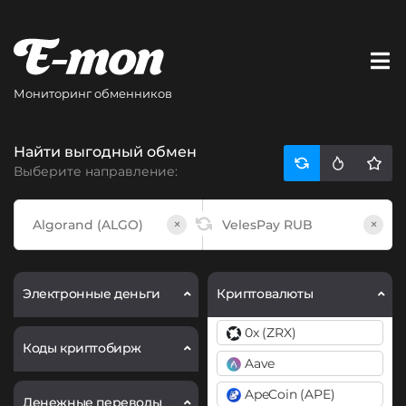
Мониторинг обменников
Найти выгодный обмен
Выберите направление:
×
×
Электронные деньги
Криптовалюты
0x (ZRX)
Коды криптобирж
Aave
ApeCoin (APE)
Денежные переводы