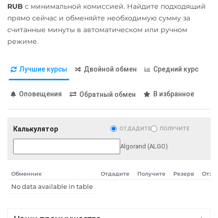
RUB
с минимальной комиссией. Найдите подходящий
Карта Unionpay CNY
Qtum
прямо сейчас и обменяйте необходимую сумму за
Карта UZCARD UZS
считанные минуты в автоматическом или ручном
Ravencoin (RVN)
режиме.
Карта МИР RUB
Ripple (XRP)
Любой банк
Shib
Лучшие курсы
Двойной обмен
Средний курс
USD
RUB
EUR
UAH
ERC20
BEP20
GBP
CNY
THB
TRY
Оповещения
В избранное
Обратный обмен
Solana (SOL)
BYN
PLN
INR
AED
GEL
ILS
IDR
KRW
StableUSD (USDS)
RON
Калькулятор
ОТДАДИТЕ
ПОЛУЧИТЕ
Starknet (STRK)
МТС Банк RUB
Algorand (ALGO)
Stellar (XLM)
Открытие RUB
Sui
ОТП Банк
Обменник
Отдадите
Получите
Резерв
Отзы
Terra (LUNA)
No data available in table
UAH
Terra Classic (LUNC)
Ощадбанк UAH
Tether (USDT)