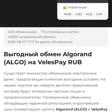
Kusama (KSM)
AZN
BGN
CZK
GEL
Наличные
Litecoin (LTC)
HUF
NOK
TJS
INR
RUB
USD
KGS
CNY
AED
UZS
BRL
RON
Monero (XMR)
IDR
ARS
NEAR Protocol
400 обменников
714 платежных систем
А-Банк UAH
NEO
49959 направлений обмена
Авангард RUB
2026-08-07 17:17:54 время обновления
Notcoin (NOT)
Ак Барс Банк RUB
Ontology (ONT)
Выгодный обмен Algorand
Альфа-Банк
(ALGO) на VelesPay RUB
Optimism (OP)
RUB
CASH-IN RUB
PancakeSwap (CAKE)
Существует множество обменников электронных
Беларусбанк BYN
Pax Dollar (USDP)
денег, предлагающих клиентам выгодные условия. На
ВТБ Банк RUB
ERC20
нашем портале вы найдете десятки предложений,
которые будут интересны частным лицам и
Газпромбанк RUB
Pepe
предпринимателям. Проверенные обменники,
Евразийский Банк KZT
Pol (ex-MATIC)
обладающие надежной репутацией, в кратчайший
срок конвертируют валюту
Algorand (ALGO)
в
VelesPay
ЕРИП Расчет BYN
POL