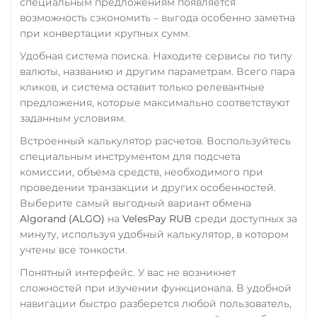
СБП RUB
специальным предложениям появляется
USD Coin (USDC)
возможность сэкономить – выгода особенно заметна
Счет ИП/ООО
ERC20
BEP20
SOL
при конвертации крупных сумм.
UAH
EUR
Polygon
ARB
OP
Удобная система поиска. Находите сервисы по типу
BASE
NEAR
XLM
Тинькофф
валюты, названию и другим параметрам. Всего пара
кликов, и система оставит только релевантные
RUB
CASH-IN RUB
Utopia USD (UUSD)
предложения, которые максимально соответствуют
QR RUB
VeChain (VET)
заданным условиям.
УкрСиббанк UAH
Встроенный калькулятор расчетов. Воспользуйтесь
Verge (XVG)
специальным инструментом для подсчета
Фридом Банк KZT
WAVES
комиссии, объема средств, необходимого при
Центр Кредит KZT
проведении транзакции и других особенностей.
Wrapped Bitcoin (WBTC)
Выберите самый выгодный вариант обмена
Элкарт KGS
ERC20
Algorand (ALGO)
на
VelesPay RUB
среди доступных за
минуту, используя удобный калькулятор, в котором
Yearn.finance (YFI)
учтены все тонкости.
Zcash (ZEC)
Понятный интерфейс. У вас не возникнет
сложностей при изучении функционала. В удобной
навигации быстро разберется любой пользователь,