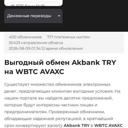
POL
ВТБ Банк RUB
Ripple (XRP)
Денежные переводы
Газпромбанк RUB
Shib
Карта МИР RUB
ERC20
BEP20
МТС Банк RUB
400 обменников
717 платежных систем
Solana (SOL)
50423 направления обмена
Открытие RUB
2026-08-09 01:34:12 время обновления
StableUSD (USDS)
ОТП Банк
Stellar (XLM)
Выгодный обмен Akbank TRY
RUB
Sui
на WBTC AVAXC
Почта Банк RUB
Tether (USDT)
Промсвязьбанк RUB
Существует множество обменников электронных
ERC20
TRC20
BEP20
денег, предлагающих клиентам выгодные условия. На
Райффайзен
SOL
POL
CRONOS
нашем портале вы найдете десятки предложений,
RUB
ARB
AVAXC
OP
которые будут интересны частным лицам и
TON
предпринимателям. Проверенные обменники,
РНКБ RUB
обладающие надежной репутацией, в кратчайший
Tether Gold (XAUt)
Росбанк RUB
срок конвертируют валюту
Akbank TRY
в
WBTC AVAXC