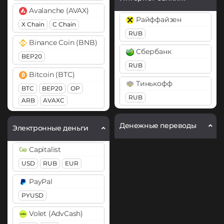
Avalanche (AVAX)
Райффайзен
X Chain
C Chain
RUB
Binance Coin (BNB)
Сбербанк
BEP20
RUB
Bitcoin (BTC)
Тинькофф
BTC
BEP20
OP
RUB
ARB
AVAXC
Bitcoin Cash (BCH)
Денежные переводы
Электронные деньги
Cardano (ADA)
Capitalist
Cosmos (ATOM)
USD
RUB
EUR
DASH
PayPal
Dogecoin (DOGE)
PYUSD
DOGE
Volet (AdvCash)
Ethereum (ETH)