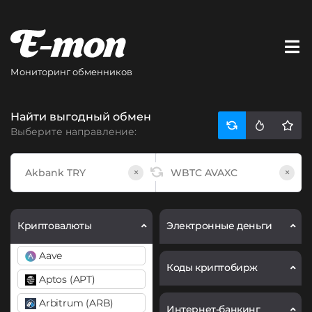
Мониторинг обменников
Найти выгодный обмен
Выберите направление:
×
×
Криптовалюты
Электронные деньги
Aave
Коды криптобирж
Aptos (APT)
Arbitrum (ARB)
Интернет-банкинг