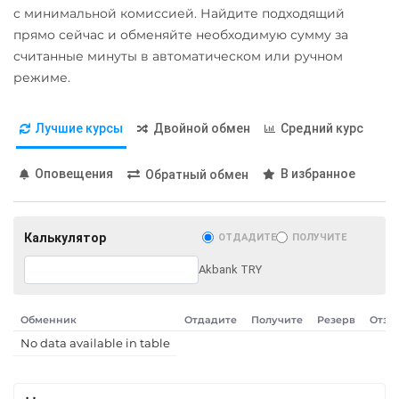
Tezos (XTZ)
Россельхоз банк RUB
с минимальной комиссией. Найдите подходящий
Tron (TRX)
прямо сейчас и обменяйте необходимую сумму за
Русский Стандарт RUB
считанные минуты в автоматическом или ручном
USD Coin (USDC)
Сбербанк
режиме.
ERC20
BEP20
AVAX
RUB
QR RUB
SOL
Polygon
Лучшие курсы
Двойной обмен
Средний курс
СБП RUB
CRONOS
ARB
OP
BASE
RONIN
Тинькофф
Оповещения
В избранное
Обратный обмен
RUB
Utopia USD (UUSD)
QR RUB
Wrapped Bitcoin (WBTC)
Калькулятор
ОТДАДИТЕ
ПОЛУЧИТЕ
ERC20
Akbank TRY
Wrapped Ethereum (WETH)
ERC20
AVAXC
BASE
Обменник
Отдадите
Получите
Резерв
Отзы
CRO
RONIN
No data available in table
Zcash (ZEC)