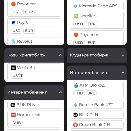
Payoneer
Mercado Pago ARS
Bitcoin SV (BSV)
Cardano (ADA)
USD
EUR
Neteller
BitTorrent (BTT)
Chainlink (LINK)
PayPal
USD
EUR
ERC20
Cardano (ADA)
USD
EUR
Payoneer
Cosmos (ATOM)
Chainlink (LINK)
Revolut
USD
EUR
BEP20
ERC20
Cronos (CRO)
EUR
USD
PayPal
Коды криптобирж
Коды криптобирж
Compound (COMP)
DASH
Skrill
USD
EUR
GBP
CAD
Cosmos (ATOM)
Decentraland (MANA)
WhiteBit
USD
EUR
AUD
Интернет-банкинг
USDT
Curve (CRV)
Dogecoin (DOGE)
Volet (AdvCash)
PaySera
ATM QR-код
DOGE
DAI
USD
EUR
KZT
USD
EUR
Интернет-банкинг
THB
BRL
ERC20
Polkadot (DOT)
Wise
Paytm INR
DOT
BLIK PLN
Bereke Bank KZT
USD
DASH
Pix BRL
Ethereum (ETH)
Homecredit
BLIK PLN
Zelle
Decentraland (MANA)
Revolut
BEP20
ERC20
OP
RUB
USD
Credo Bank GEL
Dogecoin (DOGE)
EUR
USD
GBP
ARB
BASE