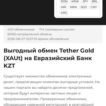
RON
KRW
JPY
BRL
RUB
UAH
Pepe
Ravencoin (RVN)
Беларусбанк BYN
INR
MXN
SGD
CNY
РНКБ RUB
Pol (ex-MATIC)
Ripple (XRP)
ARS
ВТБ Банк RUB
Росбанк RUB
POL
Shib
Газпромбанк RUB
Россельхоз банк RUB
ERC20
BEP20
Qtum
400 обменников
714 платежных систем
×
Евразийский Банк KZT
50165 направлений обмена
Русский Стандарт RUB
Ravencoin (RVN)
Solana (SOL)
ЕРИП Расчет BYN
2026-08-07 15:07:01 время обновления
Сбербанк
Ripple (XRP)
StableUSD (USDS)
Карта Unionpay CNY
Выгодный обмен Tether Gold
RUB
Shib
Starknet (STRK)
Карта UZCARD UZS
(XAUt) на Евразийский Банк
СБП RUB
ERC20
BEP20
Stellar (XLM)
Карта МИР RUB
KZT
Тинькофф
Solana (SOL)
Sui
Любой банк
RUB
Существует множество обменников электронных
StableUSD (USDS)
USD
Terra (LUNA)
RUB
EUR
UAH
денег, предлагающих клиентам выгодные условия. На
KZT
GBP
CNY
THB
УкрСиббанк UAH
Starknet (STRK)
Tether (USDT)
нашем портале вы найдете десятки предложений,
JPY
TRY
CAD
HKD
Центр Кредит KZT
ERC20
TRC20
BEP20
Stellar (XLM)
которые будут интересны частным лицам и
PLN
INR
VND
BGN
SOL
POL
CRONOS
предпринимателям. Проверенные обменники,
Элкарт KGS
AED
GEL
AUD
ILS
Sui
ARB
AVAXC
OP
обладающие надежной репутацией, в кратчайший
IDR
NZD
KRW
PKR