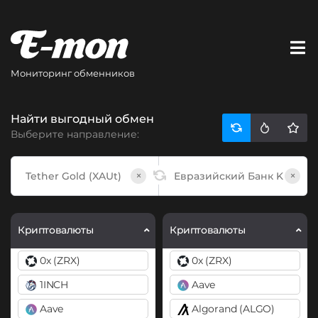
Мониторинг обменников
Найти выгодный обмен
Выберите направление:
×
×
Криптовалюты
Криптовалюты
0x (ZRX)
0x (ZRX)
1INCH
Aave
Aave
Algorand (ALGO)