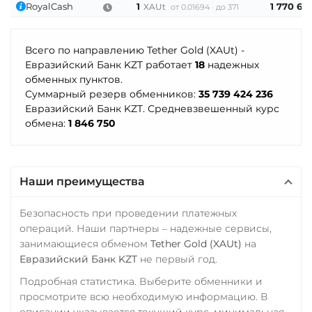
УкрСиббанк UAH
RoyalCash
1
1 770 62
XAUt
от 0.01694
до 371
Verge (XVG)
Фридом Банк KZT
WAVES
Всего по направлению Tether Gold (XAUt) -
Центр Кредит KZT
Wrapped Bitcoin (WBTC)
Евразийский Банк KZT работает
18
надежных
Элкарт KGS
ERC20
AVAXC
обменных пунктов.
Суммарный резерв обменников:
35 739 424 236
Wrapped Ethereum (WETH)
Евразийский Банк KZT. Средневзвешенный курс
ERC20
AVAXC
BASE
обмена:
1 846 750
CRO
RONIN
WhiteBit
Наши преимущества
USDT
Yearn.finance (YFI)
Безопасность при проведении платежных
операций. Наши партнеры – надежные сервисы,
Zcash (ZEC)
занимающиеся обменом
Tether Gold (XAUt)
на
Zilliqa (ZIL)
Евразийский Банк KZT
не первый год.
Подробная статистика. Выберите обменники и
просмотрите всю необходимую информацию. В
описании указывается текущий курс, минимальная