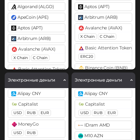
Algorand (ALGO)
Aptos (APT)
ApeCoin (APE)
Arbitrum (ARB)
Aptos (APT)
Avalanche (AVAX)
X Chain
C Chain
Arbitrum (ARB)
Basic Attention Token (B
Avalanche (AVAX)
ERC20
X Chain
C Chain
Binance Coin (BNB)
Basic Attention Token (BAT)
BEP20
ERC20
Электронные деньги
Электронные деньги
Bitcoin (BTC)
Binance Coin (BNB)
Alipay CNY
Alipay CNY
BTC
BEP20
OP
BEP20
Capitalist
Capitalist
ARB
AVAXC
Bitcoin (BTC)
USD
RUB
EUR
USD
RUB
EUR
Bitcoin Cash (BCH)
BTC
BEP20
OP
MoneyGo
IDram AMD
ARB
AVAXC
Bitcoin SV (BSV)
USD
RUB
M10 AZN
Bitcoin Cash (BCH)
BitTorrent (BTT)