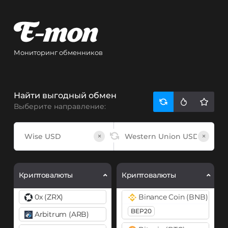
Мониторинг обменников
Найти выгодный обмен
Выберите направление:
×
×
Криптовалюты
Криптовалюты
0x (ZRX)
Binance Coin (BNB)
BEP20
Arbitrum (ARB)