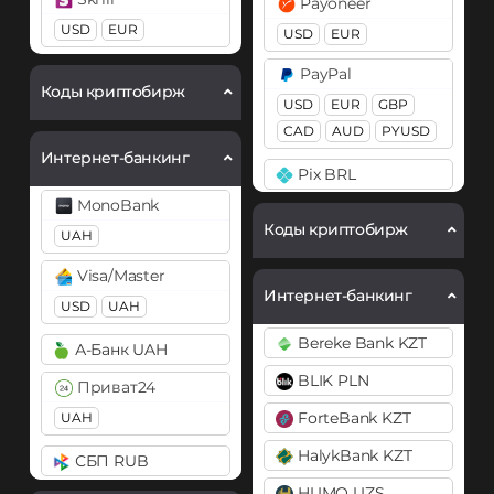
Payoneer
Dogecoin (DOGE)
Tether (USDT)
USD
EUR
USD
EUR
DOGE
ERC20
TRC20
PayPal
BEP20
SOL
POL
Коды криптобирж
Polkadot (DOT)
USD
EUR
GBP
ARB
AVAXC
TON
DOT
CAD
AUD
PYUSD
NEAR
Интернет-банкинг
Ethereum (ETH)
Pix BRL
Tether Gold (XAUt)
ERC20
MonoBank
Revolut
Tron (TRX)
Коды криптобирж
UAH
Ethereum Classic (ETC)
EUR
USD
TrueUSD (TUSD)
Filecoin (FIL)
Visa/Master
Skrill
ERC20
TRC20
Интернет-банкинг
USD
UAH
Gram (Toncoin)
USD
EUR
USD Coin (USDC)
Bereke Bank KZT
А-Банк UAH
Litecoin (LTC)
Wise
ERC20
BEP20
SOL
BLIK PLN
Polygon
EUR
ARB
OP
Приват24
Monero (XMR)
NEAR
ForteBank KZT
UAH
NEAR Protocol
ZEN EUR
Zcash (ZEC)
HalykBank KZT
СБП RUB
Notcoin (NOT)
HUMO UZS