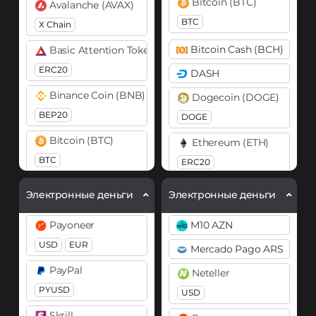
Bitcoin (BTC)
Avalanche (AVAX)
BTC
X Chain
Bitcoin Cash (BCH)
Basic Attention Token (BAT)
ERC20
DASH
Binance Coin (BNB)
Dogecoin (DOGE)
BEP20
DOGE
Bitcoin (BTC)
Ethereum (ETH)
BTC
ERC20
Bitcoin Cash (BCH)
Ethereum Classic (ETC)
Электронные деньги
Электронные деньги
Cardano (ADA)
Litecoin (LTC)
Payoneer
M10 AZN
Chainlink (LINK)
Monero (XMR)
USD
EUR
Mercado Pago ARS
ERC20
Ripple (XRP)
PayPal
Neteller
DASH
Solana (SOL)
PYUSD
USD
Decentraland (MANA)
StableUSD (USDS)
Skrill