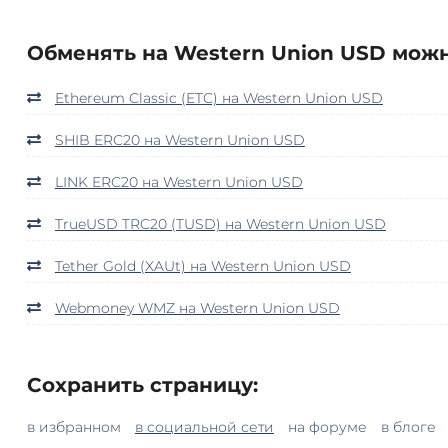
Обменять на Western Union USD можн
Ethereum Classic (ETC) на Western Union USD
SHIB ERC20 на Western Union USD
LINK ERC20 на Western Union USD
TrueUSD TRC20 (TUSD) на Western Union USD
Tether Gold (XAUt) на Western Union USD
Webmoney WMZ на Western Union USD
Сохранить страницу:
в избранном
в социальной сети
на форуме
в блоге