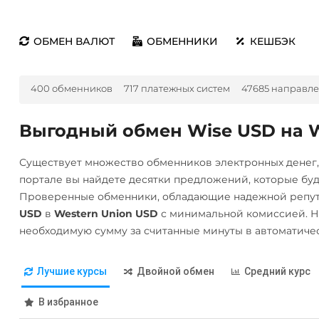
ОБМЕН ВАЛЮТ
ОБМЕННИКИ
КЕШБЭК
400 обменников
717 платежных систем
47685 направл
Выгодный обмен Wise USD на W
Существует множество обменников электронных денег
портале вы найдете десятки предложений, которые бу
Проверенные обменники, обладающие надежной репут
USD
в
Western Union USD
с минимальной комиссией. Н
необходимую сумму за считанные минуты в автоматиче
Лучшие курсы
Двойной обмен
Средний курс
В избранное