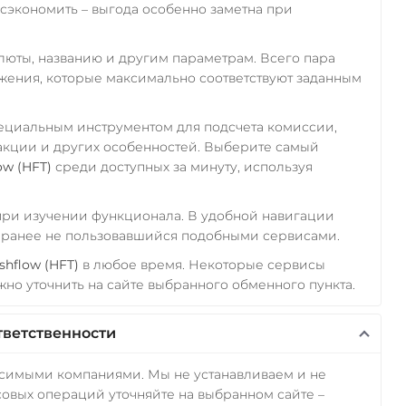
экономить – выгода особенно заметна при
алюты, названию и другим параметрам. Всего пара
ожения, которые максимально соответствуют заданным
пециальным инструментом для подсчета комиссии,
акции и других особенностей. Выберите самый
ow (HFT)
среди доступных за минуту, используя
 при изучении функционала. В удобной навигации
а ранее не пользовавшийся подобными сервисами.
shflow (HFT)
в любое время. Некоторые сервисы
но уточнить на сайте выбранного обменного пункта.
тветственности
исимыми компаниями. Мы не устанавливаем и не
овых операций уточняйте на выбранном сайте –