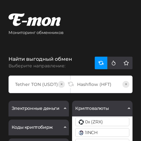
Мониторинг обменников
Найти выгодный обмен
Выберите направление:
×
×
Электронные деньги
Криптовалюты
0x (ZRX)
Коды криптобирж
1INCH