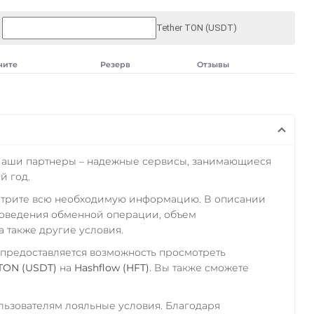
Tether TON (USDT)
чите
Резерв
Отзывы
Наши партнеры – надежные сервисы, занимающиеся
й год.
отрите всю необходимую информацию. В описании
роведения обменной операции, объем
а также другие условия.
 предоставляется возможность просмотреть
 TON (USDT)
на
Hashflow (HFT)
. Вы также сможете
ьзователям лояльные условия. Благодаря