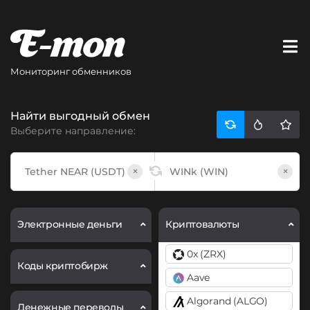
Мониторинг обменников
Найти выгодный обмен
Выберите направление:
×
×
Электронные деньги
Криптовалюты
0x (ZRX)
Коды криптобирж
Aave
Algorand (ALGO)
Денежные переводы