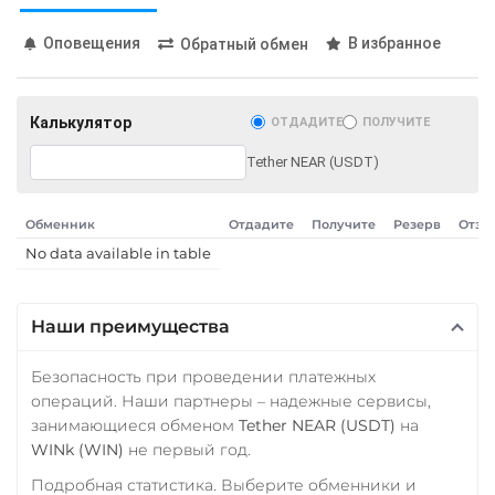
BGN
AED
GEL
AUD
SOL
POL
ARB
ILS
IDR
NZD
KRW
AVAXC
OP
TON
Оповещения
В избранное
Обратный обмен
PKR
NGN
MYR
APT
RON
PHP
CZK
ARS
Tether Gold (XAUt)
MXN
SEK
BDT
CLP
Калькулятор
ОТДАДИТЕ
ПОЛУЧИТЕ
UYU
Tezos (XTZ)
Tether NEAR (USDT)
THETA
МТС Банк RUB
Tornado Cash (TORN)
Открытие RUB
Обменник
Отдадите
Получите
Резерв
Отзы
No data available in table
Tron (TRX)
ОТП Банк
UAH
TrueUSD (TUSD)
Наши преимущества
ERC20
TRC20
BEP
Ощадбанк UAH
TRUMP
Почта Банк RUB
Безопасность при проведении платежных
операций. Наши партнеры – надежные сервисы,
Uniswap (UNI)
Приват24
занимающиеся обменом
Tether NEAR (USDT)
на
ERC20
USD
EUR
UAH
WINk (WIN)
не первый год.
USD Coin (USDC)
Промсвязьбанк RUB
Подробная статистика. Выберите обменники и