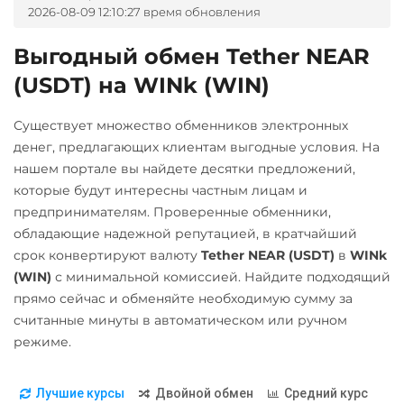
2026-08-09 12:10:27 время обновления
RUB
CASH-IN RUB
Ravencoin (RVN)
Выгодный обмен Tether NEAR
Беларусбанк BYN
Ripple (XRP)
(USDT) на WINk (WIN)
ВТБ Банк RUB
Shib
Газпромбанк RUB
ERC20
BEP20
Существует множество обменников электронных
Евразийский Банк KZT
денег, предлагающих клиентам выгодные условия. На
Solana (SOL)
нашем портале вы найдете десятки предложений,
ЕРИП Расчет BYN
StableUSD (USDS)
которые будут интересны частным лицам и
Карта Unionpay CNY
Starknet (STRK)
предпринимателям. Проверенные обменники,
обладающие надежной репутацией, в кратчайший
Карта UZCARD UZS
Stellar (XLM)
срок конвертируют валюту
Tether NEAR (USDT)
в
WINk
Карта МИР RUB
Sui
(WIN)
с минимальной комиссией. Найдите подходящий
Любой банк
прямо сейчас и обменяйте необходимую сумму за
Terra (LUNA)
считанные минуты в автоматическом или ручном
USD
RUB
EUR
UAH
Terra Classic (LUNC)
режиме.
KZT
GBP
CNY
THB
Tether (USDT)
JPY
TRY
BYN
CAD
HKD
PLN
INR
VND
ERC20
TRC20
BEP20
Лучшие курсы
Двойной обмен
Средний курс