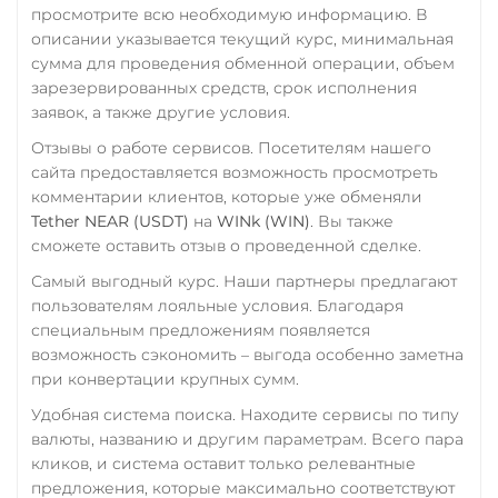
ERC20
BEP20
SOL
просмотрите всю необходимую информацию. В
ПУМБ UAH
описании указывается текущий курс, минимальная
Polygon
ARB
OP
Райффайзен
сумма для проведения обменной операции, объем
BASE
NEAR
XLM
зарезервированных средств, срок исполнения
SUI
RUB
SONIC
UAH
заявок, а также другие условия.
Utopia USD (UUSD)
РНКБ RUB
Отзывы о работе сервисов. Посетителям нашего
сайта предоставляется возможность просмотреть
VeChain (VET)
Росбанк RUB
комментарии клиентов, которые уже обменяли
Verge (XVG)
Россельхоз банк RUB
Tether NEAR (USDT)
на
WINk (WIN)
. Вы также
сможете оставить отзыв о проведенной сделке.
WAVES
Русский Стандарт RUB
Самый выгодный курс. Наши партнеры предлагают
Wrapped Bitcoin (WBTC)
Сбербанк
пользователям лояльные условия. Благодаря
ERC20
RUB
QR RUB
специальным предложениям появляется
возможность сэкономить – выгода особенно заметна
Yearn.finance (YFI)
СБП RUB
при конвертации крупных сумм.
Zcash (ZEC)
Счет ИП/ООО
Удобная система поиска. Находите сервисы по типу
UAH
RUB
USD
EUR
валюты, названию и другим параметрам. Всего пара
CNY
кликов, и система оставит только релевантные
предложения, которые максимально соответствуют
Тинькофф