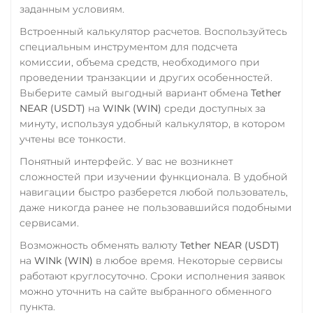
заданным условиям.
RUB
CASH-IN RUB
Встроенный калькулятор расчетов. Воспользуйтесь
QR RUB
специальным инструментом для подсчета
комиссии, объема средств, необходимого при
УкрСиббанк UAH
проведении транзакции и других особенностей.
Фридом Банк KZT
Выберите самый выгодный вариант обмена
Tether
NEAR (USDT)
на
WINk (WIN)
среди доступных за
Центр Кредит KZT
минуту, используя удобный калькулятор, в котором
Элкарт KGS
учтены все тонкости.
Понятный интерфейс. У вас не возникнет
сложностей при изучении функционала. В удобной
навигации быстро разберется любой пользователь,
даже никогда ранее не пользовавшийся подобными
сервисами.
Возможность обменять валюту
Tether NEAR (USDT)
на
WINk (WIN)
в любое время. Некоторые сервисы
работают круглосуточно. Сроки исполнения заявок
можно уточнить на сайте выбранного обменного
пункта.