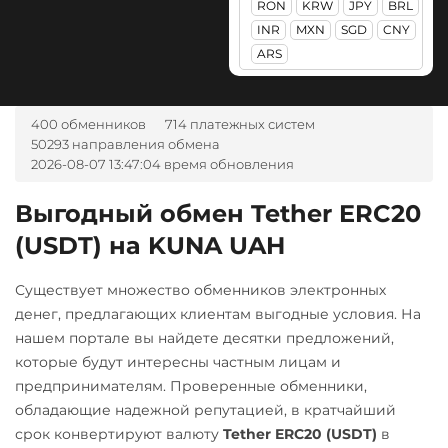
RON
KRW
JPY
BRL
WB Банк RUB
Litecoin (LTC)
INR
MXN
SGD
CNY
Ziraat Bank TRY
ARS
Maker (MKR)
А-Банк UAH
Monero (XMR)
Авангард RUB
400 обменников
714 платежных систем
NEAR Protocol
50293 направления обмена
Ак Барс Банк RUB
NEO
2026-08-07 13:47:04 время обновления
Альфа-Банк
Notcoin (NOT)
Выгодный обмен Tether ERC20
RUB
UAH
ONDO
CASH-IN RUB
(USDT) на KUNA UAH
Ontology (ONT)
Беларусбанк BYN
Существует множество обменников электронных
Optimism (OP)
ВТБ Банк RUB
денег, предлагающих клиентам выгодные условия. На
PancakeSwap (CAKE)
нашем портале вы найдете десятки предложений,
Газпромбанк RUB
которые будут интересны частным лицам и
Pax Dollar (USDP)
Евразийский Банк KZT
предпринимателям. Проверенные обменники,
ERC20
обладающие надежной репутацией, в кратчайший
ЕРИП Расчет BYN
Pepe
срок конвертируют валюту
Tether ERC20 (USDT)
в
Карта Unionpay CNY