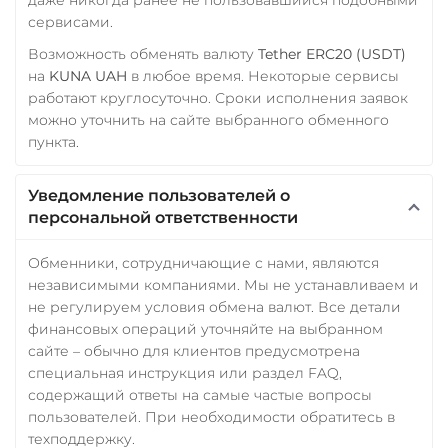
Verge (XVG)
сервисами.
WAVES
Возможность обменять валюту
Tether ERC20 (USDT)
на
KUNA UAH
в любое время. Некоторые сервисы
Wrapped Bitcoin (WBTC)
работают круглосуточно. Сроки исполнения заявок
ERC20
AVAXC
можно уточнить на сайте выбранного обменного
пункта.
Wrapped Ethereum (WET
ERC20
AVAXC
BASE
Уведомление пользователей о
CRO
RONIN
персональной ответственности
Yearn.finance (YFI)
Обменники, сотрудничающие с нами, являются
Zcash (ZEC)
независимыми компаниями. Мы не устанавливаем и
не регулируем условия обмена валют. Все детали
финансовых операций уточняйте на выбранном
сайте – обычно для клиентов предусмотрена
специальная инструкция или раздел FAQ,
содержащий ответы на самые частые вопросы
пользователей. При необходимости обратитесь в
техподдержку.