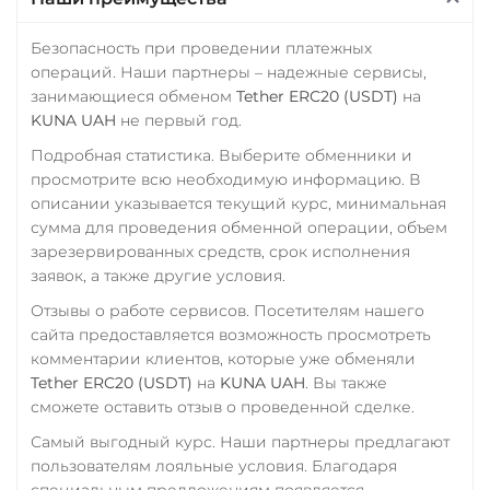
ОТП Банк
Sushi
RUB
UAH
Synthetix (SNX)
Безопасность при проведении платежных
операций. Наши партнеры – надежные сервисы,
Ощадбанк UAH
Terra (LUNA)
занимающиеся обменом
Tether ERC20 (USDT)
на
Почта Банк RUB
KUNA UAH
не первый год.
Terra Classic (LUNC)
Приват24
Подробная статистика. Выберите обменники и
Tether (USDT)
просмотрите всю необходимую информацию. В
USD
EUR
UAH
Omni
TRC20
BEP20
описании указывается текущий курс, минимальная
SOL
POL
CRONOS
Промсвязьбанк RUB
сумма для проведения обменной операции, объем
ARB
AVAXC
OP
зарезервированных средств, срок исполнения
ПУМБ UAH
TON
NEAR
APT
заявок, а также другие условия.
Райффайзен
Отзывы о работе сервисов. Посетителям нашего
Tether Gold (XAUt)
RUB
UAH
сайта предоставляется возможность просмотреть
Tezos (XTZ)
комментарии клиентов, которые уже обменяли
РНКБ RUB
Tether ERC20 (USDT)
на
KUNA UAH
. Вы также
The Sandbox (SAND)
сможете оставить отзыв о проведенной сделке.
Росбанк RUB
THETA
Самый выгодный курс. Наши партнеры предлагают
Россельхоз банк RUB
Tornado Cash (TORN)
пользователям лояльные условия. Благодаря
Русский Стандарт RUB
специальным предложениям появляется