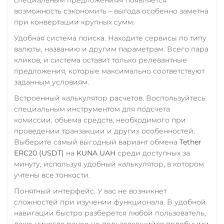
Tron (TRX)
возможность сэкономить – выгода особенно заметна
Сбербанк
TrueUSD (TUSD)
при конвертации крупных сумм.
RUB
KZT
QR RUB
ERC20
TRC20
BEP
Удобная система поиска. Находите сервисы по типу
СБП RUB
валюты, названию и другим параметрам. Всего пара
TRUMP
кликов, и система оставит только релевантные
Совкомбанк RUB
Uniswap (UNI)
предложения, которые максимально соответствуют
Счет ИП/ООО
заданным условиям.
ERC20
UAH
RUB
USD
EUR
Встроенный калькулятор расчетов. Воспользуйтесь
USD Coin (USDC)
CNY
специальным инструментом для подсчета
ERC20
BEP20
TRC20
комиссии, объема средств, необходимого при
Тинькофф
AVAX
SOL
Polygon
проведении транзакции и других особенностей.
RUB
CASH-IN RUB
CRONOS
ARB
OP
Выберите самый выгодный вариант обмена
Tether
QR RUB
ERC20 (USDT)
на
KUNA UAH
среди доступных за
STELLAR
BASE
минуту, используя удобный калькулятор, в котором
RONIN
NEAR
XLM
УкрСиббанк UAH
учтены все тонкости.
SUI
SONIC
Фридом Банк KZT
Понятный интерфейс. У вас не возникнет
Utopia USD (UUSD)
сложностей при изучении функционала. В удобной
Центр Кредит KZT
навигации быстро разберется любой пользователь,
VeChain (VET)
Элкарт KGS
даже никогда ранее не пользовавшийся подобными