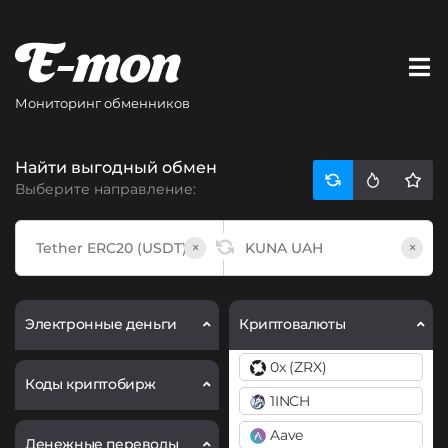
Мониторинг обменников
Найти выгодный обмен
Выберите направление:
×
×
Электронные деньги
Криптовалюты
0x (ZRX)
Коды криптобирж
1INCH
Aave
Денежные переводы