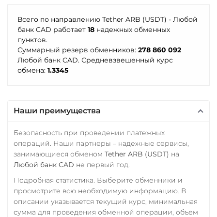
TRUMP
СБП RUB
Trust Wallet Token (TWT)
Всего по направлению Tether ARB (USDT) - Любой
банк CAD работает
18
надежных обменных
Счет ИП/ООО
BEP20
пунктов.
UAH
RUB
USD
EUR
Суммарный резерв обменников:
278 860 092
Uniswap (UNI)
CNY
Любой банк CAD. Средневзвешенный курс
ERC20
обмена:
1.3345
Тинькофф
USD Coin (USDC)
RUB
CASH-IN RUB
ERC20
BEP20
AVAX
QR RUB
SOL
Polygon
Наши преимущества
УкрСиббанк UAH
CRONOS
ARB
OP
STELLAR
BASE
Безопасность при проведении платежных
Фридом Банк KZT
RONIN
NEAR
XLM
операций. Наши партнеры – надежные сервисы,
Центр Кредит KZT
SUI
SONIC
занимающиеся обменом
Tether ARB (USDT)
на
Любой банк CAD
не первый год.
Элкарт KGS
Utopia USD (UUSD)
Подробная статистика. Выберите обменники и
VeChain (VET)
просмотрите всю необходимую информацию. В
описании указывается текущий курс, минимальная
Verge (XVG)
сумма для проведения обменной операции, объем