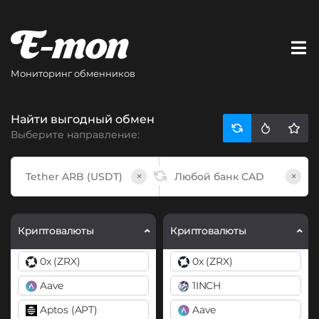
Мониторинг обменников
Найти выгодный обмен
Выберите направление:
×
×
Криптовалюты
Криптовалюты
0x (ZRX)
0x (ZRX)
Aave
1INCH
Aptos (APT)
Aave