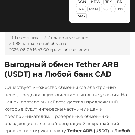
RON
KRW
JPY
BRL
RUB
А-Банк UAH
USD Coin (USDC)
Litecoin (LTC)
INR
MXN
SGD
CNY
Авангард RUB
СБП RUB
ERC20
BEP20
AVAX
ARS
Monero (XMR)
SOL
Polygon
ARB
Ак Барс Банк RUB
Тинькофф
NEAR Protocol
OP
STELLAR
NEAR
RUB
Альфа-Банк
XLM
401 обменник
717 платежных систем
NEO
51088 направлений обмена
RUB
UAH
Фридом Банк KZT
Notcoin (NOT)
Yearn.finance (YFI)
2026-08-09 16:47:00 время обновления
CASH-IN RUB
Центр Кредит KZT
ONDO
Zcash (ZEC)
Беларусбанк BYN
Выгодный обмен Tether ARB
Элкарт KGS
Ontology (ONT)
(USDT) на Любой банк CAD
ВТБ Банк RUB
Optimism (OP)
Газпромбанк RUB
Существует множество обменников электронных
PancakeSwap (CAKE)
Евразийский Банк KZT
денег, предлагающих клиентам выгодные условия. На
Pax Dollar (USDP)
нашем портале вы найдете десятки предложений,
ЕРИП Расчет BYN
ERC20
которые будут интересны частным лицам и
Карта Unionpay CNY
предпринимателям. Проверенные обменники,
Pepe
обладающие надежной репутацией, в кратчайший
Карта UZCARD UZS
Pol (ex-MATIC)
срок конвертируют валюту
Tether ARB (USDT)
в
Любой
Карта МИР RUB