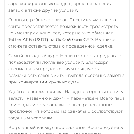
WAVES
зарезервированных средств, срок исполнения
заявок, а также другие условия.
Wrapped Bitcoin (WBTC)
Отзывы о работе сервисов. Посетителям нашего
ERC20
AVAXC
сайта предоставляется возможность просмотреть
Wrapped Ethereum (WET
комментарии клиентов, которые уже обменяли
Tether ARB (USDT)
на
Любой банк CAD
. Вы также
ERC20
AVAXC
BASE
сможете оставить отзыв о проведенной сделке.
CRO
RONIN
Самый выгодный курс. Наши партнеры предлагают
Yearn.finance (YFI)
пользователям лояльные условия. Благодаря
специальным предложениям появляется
Zcash (ZEC)
возможность сэкономить – выгода особенно заметна
при конвертации крупных сумм.
Удобная система поиска. Находите сервисы по типу
валюты, названию и другим параметрам. Всего пара
кликов, и система оставит только релевантные
предложения, которые максимально соответствуют
заданным условиям.
Встроенный калькулятор расчетов. Воспользуйтесь
специальным инструментом для подсчета