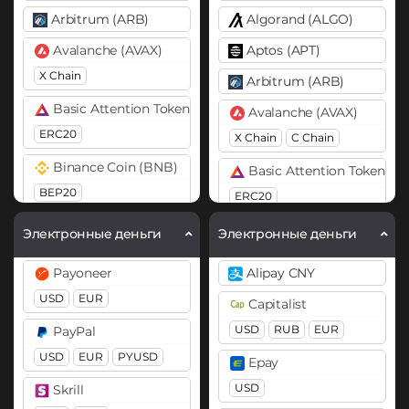
Arbitrum (ARB)
Algorand (ALGO)
Avalanche (AVAX)
Aptos (APT)
X Chain
Arbitrum (ARB)
Basic Attention Token (BAT)
Avalanche (AVAX)
ERC20
X Chain
C Chain
Binance Coin (BNB)
Basic Attention Token (B
BEP20
ERC20
Bitcoin (BTC)
Binance Coin (BNB)
Электронные деньги
Электронные деньги
BTC
BEP20
BEP20
BEP2
Payoneer
Alipay CNY
Bitcoin Cash (BCH)
Bitcoin (BTC)
USD
EUR
Capitalist
BTC
BEP20
Lightning
Cardano (ADA)
USD
RUB
EUR
PayPal
OP
ARB
AVAXC
Chainlink (LINK)
USD
EUR
PYUSD
Epay
Bitcoin Cash (BCH)
ERC20
USD
Skrill
Bitcoin SV (BSV)
DAI