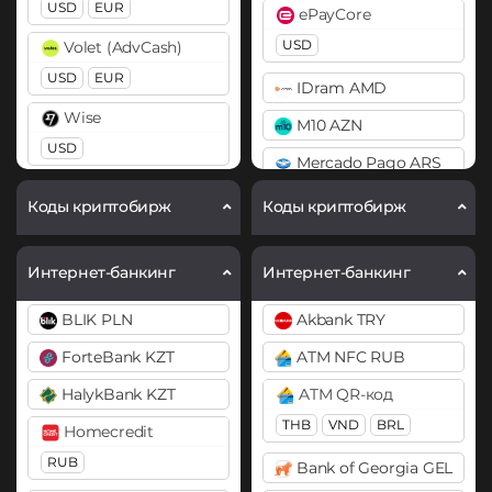
USD
EUR
ePayCore
BitTorrent (BTT)
ERC20
USD
Volet (AdvCash)
Cardano (ADA)
DASH
USD
EUR
IDram AMD
Chainlink (LINK)
Decentraland (MANA)
Wise
M10 AZN
ERC20
Dogecoin (DOGE)
USD
Mercado Pago ARS
Chiliz (CHZ)
DOGE
Zelle
MoneyGo
Коды криптобирж
Коды криптобирж
Compound (COMP)
Polkadot (DOT)
USD
USD
DOT
Cosmos (ATOM)
ЮMoney RUB
Neteller
Интернет-банкинг
Интернет-банкинг
Ethereum (ETH)
Cronos (CRO)
USD
EUR
BEP20
ERC20
OP
BLIK PLN
Akbank TRY
Curve (CRV)
NixMoney
ARB
ForteBank KZT
ATM NFC RUB
DAI
USD
Ethereum Classic (ETC)
HalykBank KZT
ATM QR-код
ERC20
Payeer
Filecoin (FIL)
THB
VND
BRL
Homecredit
DASH
USD
EUR
Gram (Toncoin)
RUB
Bank of Georgia GEL
Decentraland (MANA)
Payoneer