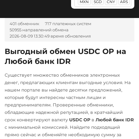
MXN
SGD
CNY
ARS
Альфа-Банк
Sui
Сбербанк
ERC20
RUB
UAH
RUB
Tether (USDT)
Pepe
CASH-IN RUB
401 обменник
717 платежных систем
ERC20
TRC20
BEP20
СБП RUB
Pol (ex-MATIC)
50955 направлений обмена
SOL
POL
CRONOS
Беларусбанк BYN
2026-08-09 13:30:49 время обновления
Тинькофф
POL
ARB
AVAXC
OP
ВТБ Банк RUB
RUB
TON
NEAR
APT
Qtum
Выгодный обмен USDC OP на
Газпромбанк RUB
Фридом Банк KZT
Tether Gold (XAUt)
Ravencoin (RVN)
Любой банк IDR
Евразийский Банк KZT
Центр Кредит KZT
Tezos (XTZ)
Ripple (XRP)
ЕРИП Расчет BYN
Существует множество обменников электронных
Элкарт KGS
Tron (TRX)
Shib
денег, предлагающих клиентам выгодные условия. На
Карта Unionpay CNY
ERC20
BEP20
нашем портале вы найдете десятки предложений,
TrueUSD (TUSD)
Карта UZCARD UZS
которые будут интересны частным лицам и
ERC20
TRC20
Solana (SOL)
предпринимателям. Проверенные обменники,
Карта МИР RUB
TRUMP
StableUSD (USDS)
обладающие надежной репутацией, в кратчайший
Любой банк
срок конвертируют валюту
USDC OP
в
Любой банк IDR
Uniswap (UNI)
Starknet (STRK)
USD
RUB
EUR
UAH
с минимальной комиссией. Найдите подходящий
ERC20
Stellar (XLM)
KZT
GBP
CNY
THB
прямо сейчас и обменяйте необходимую сумму за