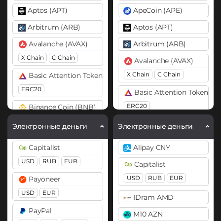
Aptos (APT)
ApeCoin (APE)
Arbitrum (ARB)
Aptos (APT)
Avalanche (AVAX)
Arbitrum (ARB)
X Chain
C Chain
Avalanche (AVAX)
X Chain
C Chain
Basic Attention Token (BAT)
ERC20
Basic Attention Token (B
ERC20
Binance Coin (BNB)
BEP20
Binance Coin (BNB)
Электронные деньги
Электронные деньги
BEP20
BEP2
Bitcoin (BTC)
Capitalist
Alipay CNY
BTC
BEP20
OP
Bitcoin (BTC)
USD
RUB
EUR
Capitalist
ARB
AVAXC
BTC
BEP20
OP
USD
RUB
EUR
Payoneer
ARB
AVAXC
Bitcoin Cash (BCH)
USD
EUR
IDram AMD
Bitcoin SV (BSV)
Bitcoin Cash (BCH)
PayPal
M10 AZN
BitTorrent (BTT)
Bitcoin SV (BSV)