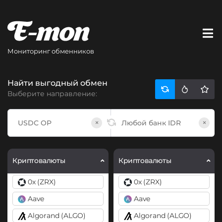
Мониторинг обменников
Найти выгодный обмен
Выберите направление:
×
×
Криптовалюты
Криптовалюты
0x (ZRX)
0x (ZRX)
Aave
Aave
Algorand (ALGO)
Algorand (ALGO)