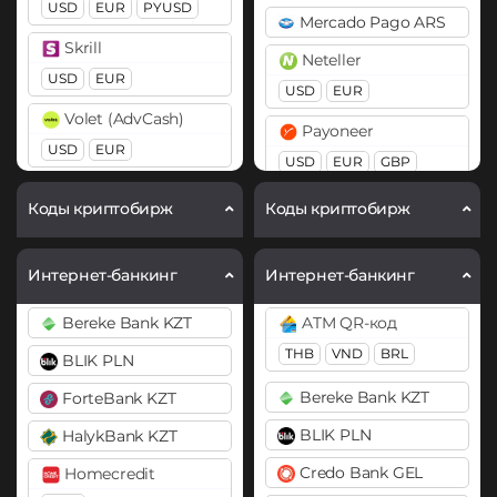
USD
EUR
PYUSD
Mercado Pago ARS
Cardano (ADA)
BitTorrent (BTT)
Skrill
Neteller
Chainlink (LINK)
Cardano (ADA)
USD
EUR
USD
EUR
ERC20
Chainlink (LINK)
Volet (AdvCash)
Payoneer
BEP20
ERC20
Cosmos (ATOM)
USD
EUR
USD
EUR
GBP
Cronos (CRO)
Compound (COMP)
Wise
PayPal
Коды криптобирж
Коды криптобирж
DAI
Cosmos (ATOM)
USD
USD
EUR
GBP
CAD
ERC20
Cronos (CRO)
Zelle
AUD
PYUSD
Интернет-банкинг
Интернет-банкинг
DASH
DAI
USD
PaySera
Bereke Bank KZT
ATM QR-код
ERC20
Decentraland (MANA)
USD
EUR
ЮMoney RUB
THB
VND
BRL
BLIK PLN
Dogecoin (DOGE)
DASH
Paytm INR
Bereke Bank KZT
DOGE
ForteBank KZT
Decentraland (MANA)
Pix BRL
BLIK PLN
HalykBank KZT
Polkadot (DOT)
Dogecoin (DOGE)
Revolut
DOT
Credo Bank GEL
Homecredit
DOGE
EUR
USD
GBP