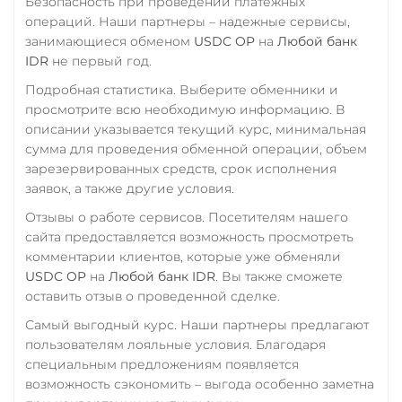
Безопасность при проведении платежных
CNY
операций. Наши партнеры – надежные сервисы,
Wrapped Bitcoin (WBTC)
занимающиеся обменом
USDC OP
на
Любой банк
Тинькофф
ERC20
AVAXC
IDR
не первый год.
RUB
CASH-IN RUB
Wrapped Ethereum (WET
Подробная статистика. Выберите обменники и
QR RUB
ERC20
AVAXC
BASE
просмотрите всю необходимую информацию. В
УкрСиббанк UAH
описании указывается текущий курс, минимальная
CRO
RONIN
сумма для проведения обменной операции, объем
Фридом Банк KZT
Yearn.finance (YFI)
зарезервированных средств, срок исполнения
Центр Кредит KZT
заявок, а также другие условия.
Zcash (ZEC)
Элкарт KGS
Отзывы о работе сервисов. Посетителям нашего
сайта предоставляется возможность просмотреть
комментарии клиентов, которые уже обменяли
USDC OP
на
Любой банк IDR
. Вы также сможете
оставить отзыв о проведенной сделке.
Самый выгодный курс. Наши партнеры предлагают
пользователям лояльные условия. Благодаря
специальным предложениям появляется
возможность сэкономить – выгода особенно заметна