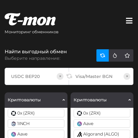
Мониторинг обменников
Найти выгодный обмен
Выберите направление:
×
×
Криптовалюты
Криптовалюты
0x (ZRX)
0x (ZRX)
1INCH
Aave
Aave
Algorand (ALGO)