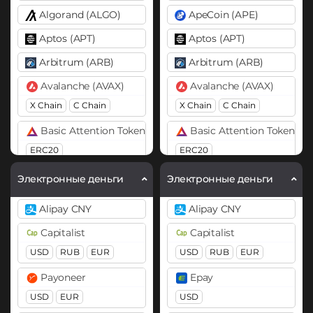
Algorand (ALGO)
ApeCoin (APE)
Aptos (APT)
Aptos (APT)
Arbitrum (ARB)
Arbitrum (ARB)
Avalanche (AVAX)
Avalanche (AVAX)
X Chain
C Chain
X Chain
C Chain
Basic Attention Token (BAT)
Basic Attention Token (B
ERC20
ERC20
Binance Coin (BNB)
Binance Coin (BNB)
Электронные деньги
Электронные деньги
BEP20
BEP20
BEP2
Alipay CNY
Alipay CNY
Bitcoin (BTC)
Bitcoin (BTC)
Capitalist
Capitalist
BTC
BEP20
BTC
BEP20
Lightning
USD
RUB
EUR
USD
RUB
EUR
OP
ARB
AVAXC
Bitcoin Cash (BCH)
Payoneer
Epay
Bitcoin Cash (BCH)
Bitcoin SV (BSV)
USD
EUR
USD
Bitcoin SV (BSV)