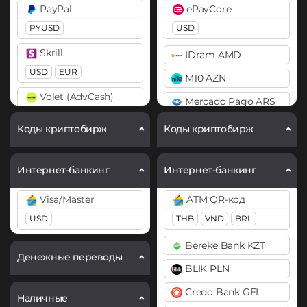
Cardano (ADA)
PayPal
ePayCore
BitTorrent (BTT)
Chainlink (LINK)
PYUSD
USD
Cardano (ADA)
ERC20
Skrill
IDram AMD
Chainlink (LINK)
Compound (COMP)
USD
EUR
M10 AZN
BEP20
ERC20
Cosmos (ATOM)
Volet (AdvCash)
Mercado Pago ARS
Compound (COMP)
USD
EUR
Curve (CRV)
MoneyGo
Коды криптобирж
Коды криптобирж
Cosmos (ATOM)
DASH
USD
Cronos (CRO)
Decentraland (MANA)
Neteller
Интернет-банкинг
Интернет-банкинг
Curve (CRV)
Dogecoin (DOGE)
USD
EUR
Visa/Master
ATM QR-код
DAI
DOGE
NixMoney
USD
THB
VND
BRL
ERC20
Polkadot (DOT)
USD
Bereke Bank KZT
DASH
DOT
Payeer
Денежные переводы
BLIK PLN
Decentraland (MANA)
Ethereum (ETH)
USD
EUR
Credo Bank GEL
BEP20
ERC20
OP
Dogecoin (DOGE)
Наличные
Payoneer