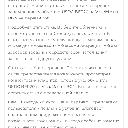
SOL
Polygon
операций. Наши партнеры – надежные сервисы,
UAH
RUB
USD
EUR
CRONOS
ARB
OP
занимающиеся обменом
USDC BEP20
на
Visa/Master
CNY
BGN
не первый год.
BASE
RONIN
NEAR
Тинькофф
XLM
Подробная статистика. Выберите обменники и
RUB
CASH-IN RUB
просмотрите всю необходимую информацию. В
Utopia USD (UUSD)
QR RUB
описании указывается текущий курс, минимальная
VeChain (VET)
сумма для проведения обменной операции, объем
УкрСиббанк UAH
зарезервированных средств, срок исполнения
Verge (XVG)
заявок, а также другие условия.
Фридом Банк KZT
WAVES
Отзывы о работе сервисов. Посетителям нашего
Центр Кредит KZT
сайта предоставляется возможность просмотреть
Wrapped Bitcoin (WBTC)
Элкарт KGS
комментарии клиентов, которые уже обменяли
ERC20
AVAXC
USDC BEP20
на
Visa/Master BGN
. Вы также сможете
оставить отзыв о проведенной сделке.
Wrapped Ethereum (WET
ERC20
AVAXC
BASE
Самый выгодный курс. Наши партнеры предлагают
пользователям лояльные условия. Благодаря
CRO
RONIN
специальным предложениям появляется
Yearn.finance (YFI)
возможность сэкономить – выгода особенно заметна
при конвертации крупных сумм.