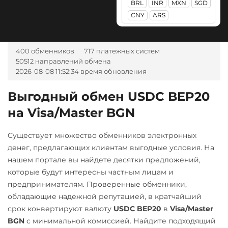
BRL
INR
MXN
SGD
Альфа-Банк
Ontology (ONT)
Stellar (XLM)
CNY
ARS
RUB
UAH
Optimism (OP)
Sui
CASH-IN RUB
PancakeSwap (CAKE)
Sushi
400 обменников
717 платежных систем
Беларусбанк BYN
50512 направлений обмена
Pax Dollar (USDP)
Synthetix (SNX)
ВТБ Банк RUB
2026-08-08 11:52:34 время обновления
ERC20
Terra (LUNA)
Газпромбанк RUB
Выгодный обмен USDC BEP20
Pepe
Tether (USDT)
Евразийский Банк KZT
на Visa/Master BGN
Pol (ex-MATIC)
ERC20
TRC20
BEP20
ЕРИП Расчет BYN
SOL
POL
ARB
POL
Существует множество обменников электронных
Карта Unionpay CNY
AVAXC
OP
TON
денег, предлагающих клиентам выгодные условия. На
Qtum
NEAR
Карта UZCARD UZS
нашем портале вы найдете десятки предложений,
Ravencoin (RVN)
которые будут интересны частным лицам и
Tether Gold (XAUt)
Карта МИР RUB
Ripple (XRP)
предпринимателям. Проверенные обменники,
Tezos (XTZ)
Любой банк
обладающие надежной репутацией, в кратчайший
Shib
THETA
USD
RUB
EUR
UAH
срок конвертируют валюту
USDC BEP20
в
Visa/Master
ERC20
BEP20
KZT
GBP
CNY
THB
BGN
с минимальной комиссией. Найдите подходящий
Tron (TRX)