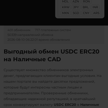
MDL
AZN
RON
Авангард RUB
Lido DAO (LDO)
KRW
JPY
BRL
INR
Ак Барс Банк RUB
MXN
SGD
CNY
ARS
Litecoin (LTC)
Альфа-Банк
Maker (MKR)
RUB
UAH
401 обменник
717 платежных систем
Monero (XMR)
CASH-IN RUB
50339 направлений обмена
NEAR Protocol
2026-08-10 06:22:01 время обновления
Беларусбанк BYN
NEO
ВТБ Банк RUB
Выгодный обмен USDC ERC20
Notcoin (NOT)
на Наличные CAD
Газпромбанк RUB
ONDO
Евразийский Банк KZT
Существует множество обменников электронных
Ontology (ONT)
ЕРИП Расчет BYN
денег, предлагающих клиентам выгодные условия. На
Optimism (OP)
нашем портале вы найдете десятки предложений,
Карта Unionpay CNY
которые будут интересны частным лицам и
PancakeSwap (CAKE)
Карта UZCARD UZS
предпринимателям. Проверенные обменники,
Pax Dollar (USDP)
обладающие надежной репутацией, в кратчайший
Карта МИР RUB
ERC20
срок конвертируют валюту
USDC ERC20
в
Наличные
Любой банк