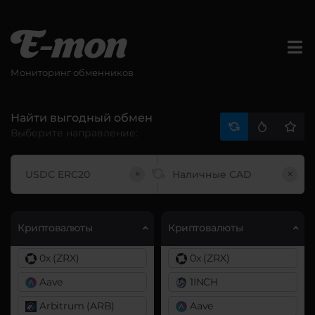
Мониторинг обменников
Найти выгодный обмен
Выберите направление:
×
×
Криптовалюты
Криптовалюты
0x (ZRX)
0x (ZRX)
Aave
1INCH
Arbitrum (ARB)
Aave