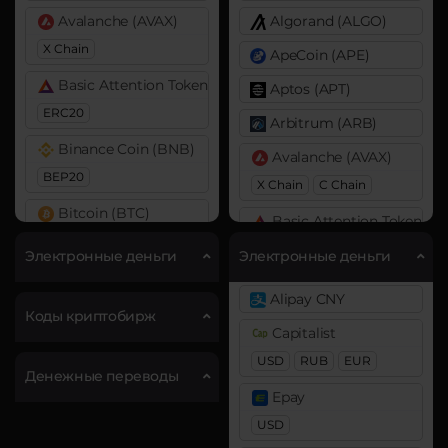
Avalanche (AVAX)
Algorand (ALGO)
X Chain
ApeCoin (APE)
Basic Attention Token (BAT)
Aptos (APT)
ERC20
Arbitrum (ARB)
Binance Coin (BNB)
Avalanche (AVAX)
BEP20
X Chain
C Chain
Bitcoin (BTC)
Basic Attention Token (B
BTC
ERC20
Электронные деньги
Электронные деньги
Bitcoin Cash (BCH)
Binance Coin (BNB)
Alipay CNY
Cardano (ADA)
BEP20
BEP2
Коды криптобирж
Capitalist
Chainlink (LINK)
Bitcoin (BTC)
USD
RUB
EUR
Денежные переводы
ERC20
BTC
BEP20
Lightning
Epay
OP
ARB
AVAXC
DASH
USD
Bitcoin Cash (BCH)