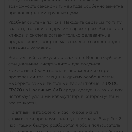
Utopia USD (UUSD)
возможность сэкономить – выгода особенно заметна
при конвертации крупных сумм.
VeChain (VET)
Удобная система поиска. Находите сервисы по типу
Verge (XVG)
валюты, названию и другим параметрам. Всего пара
кликов, и система оставит только релевантные
WAVES
предложения, которые максимально соответствуют
Wrapped Bitcoin (WBTC)
заданным условиям.
ERC20
AVAXC
Встроенный калькулятор расчетов. Воспользуйтесь
специальным инструментом для подсчета
Wrapped Ethereum (WET
комиссии, объема средств, необходимого при
ERC20
AVAXC
BASE
проведении транзакции и других особенностей.
CRO
RONIN
Выберите самый выгодный вариант обмена
USDC
ERC20
на
Наличные CAD
среди доступных за минуту,
Yearn.finance (YFI)
используя удобный калькулятор, в котором учтены
Zcash (ZEC)
все тонкости.
Понятный интерфейс. У вас не возникнет
сложностей при изучении функционала. В удобной
навигации быстро разберется любой пользователь,
даже никогда ранее не пользовавшийся подобными