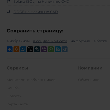
Solana (SOL) на Наличные CAD
DOGE на Наличные CAD
Сохранить страницу:
в избранном
в социальной сети
на форуме
в блоге
Сервисы
Компании
Мониторинг обменнииков
Обменники
Кешбэк
Новости
Карта сайта