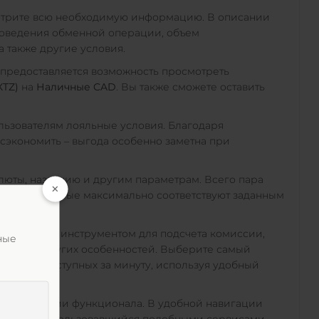
отрите всю необходимую информацию. В описании
роведения обменной операции, объем
а также другие условия.
 предоставляется возможность просмотреть
XTZ)
на
Наличные CAD
. Вы также сможете оставить
ьзователям лояльные условия. Благодаря
экономить – выгода особенно заметна при
алюты, названию и другим параметрам. Всего пара
ожения, которые максимально соответствуют заданным
пециальным инструментом для подсчета комиссии,
ные
акции и других особенностей. Выберите самый
D
среди доступных за минуту, используя удобный
 при изучении функционала. В удобной навигации
а ранее не пользовавшийся подобными сервисами.