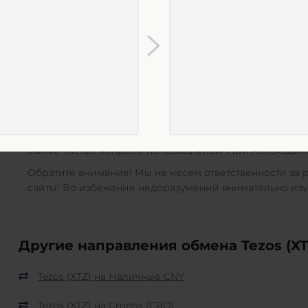
Возможность обменять валюту
Tezos (XTZ)
на
Наличные
круглосуточно. Сроки исполнения заявок можно уточни
Уведомление пользователей о персональной о
Обменники, сотрудничающие с нами, являются незав
регулируем условия обмена валют. Все детали финанс
обычно для клиентов предусмотрена специальная инс
самые частые вопросы пользователей. При необходимо
Обратите внимание! Мы не несем ответственности за
сайты! Во избежание недоразумений внимательно изу
Другие направления обмена Tezos (XT
Tezos (XTZ) на Наличные CNY
Tezos (XTZ) на Cronos (CRO)