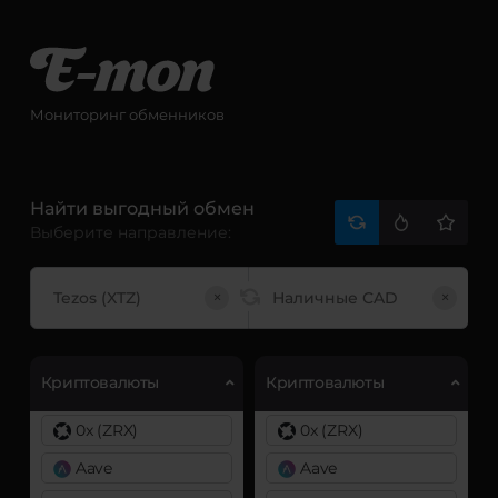
Мониторинг обменников
Найти выгодный обмен
Выберите направление:
×
×
Криптовалюты
Криптовалюты
0x (ZRX)
0x (ZRX)
Aave
Aave