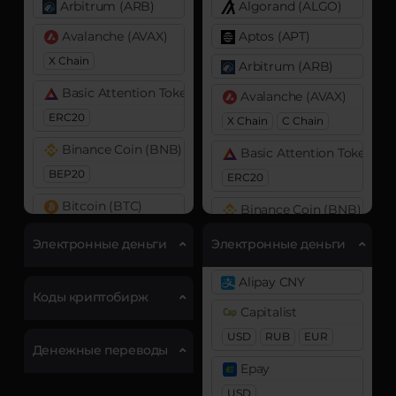
Arbitrum (ARB)
Algorand (ALGO)
Avalanche (AVAX)
Aptos (APT)
X Chain
Arbitrum (ARB)
Basic Attention Token (BAT)
Avalanche (AVAX)
ERC20
X Chain
C Chain
Binance Coin (BNB)
Basic Attention Token (B
BEP20
ERC20
Bitcoin (BTC)
Binance Coin (BNB)
BTC
BEP20
BEP2
Электронные деньги
Электронные деньги
Bitcoin Cash (BCH)
Bitcoin (BTC)
Alipay CNY
BTC
BEP20
Cardano (ADA)
Коды криптобирж
Capitalist
Lightning
OP
ARB
Chainlink (LINK)
AVAXC
USD
RUB
EUR
Денежные переводы
ERC20
Bitcoin Cash (BCH)
Epay
DASH
USD