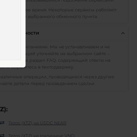
 CAD
в любое время. Некоторые сервисы работают
ть на сайте выбранного обменного пункта.
тветственности
исимыми компаниями. Мы не устанавливаем и не
овых операций уточняйте на выбранном сайте –
трукция или раздел FAQ, содержащий ответы на
сти обратитесь в техподдержку.
 различные операции, проводящиеся через другие
чайте детали перед проведением сделки.
Z):
Tezos (XTZ) на USDC NEAR
Tezos (XTZ) на Наличные VND