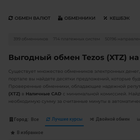
ОБМЕН ВАЛЮТ
ОБМЕННИКИ
КЕШБЭК
399 обменников
714 платежных систем
50196 направле
Выгодный обмен Tezos (XTZ) н
Существует множество обменников электронных денег
портале вы найдете десятки предложений, которые бу
Проверенные обменники, обладающие надежной репут
(XTZ)
в
Наличные CAD
с минимальной комиссией. Найд
необходимую сумму за считанные минуты в автоматиче
Лучшие курсы
Двойной обмен
Город:
Все
В избранное