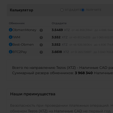
Калькулятор
ОТДАДИТЕ
ПОЛУЧИТЕ
Обменник
Отдадите
ObmenMoney
3.5469
XTZ
от 46 858.31841
до 4 686 044
1WM
3.552
XTZ
от 49 813.34205
до 1 065 602.0
AT)
Best-Obmen
3.552
XTZ
от 46 926.06064
до 4 606 714.
BTC2Pay
3.6618
XTZ
от 51 265.72887
до 3 040 702.
Всего по направлению Tezos (XTZ) - Наличные CAD р
Суммарный резерв обменников:
3 968 340
Наличные 
Наши преимущества
Безопасность при проведении платежных операций. 
обменом
Tezos (XTZ)
на
Наличные CAD
не первый год.