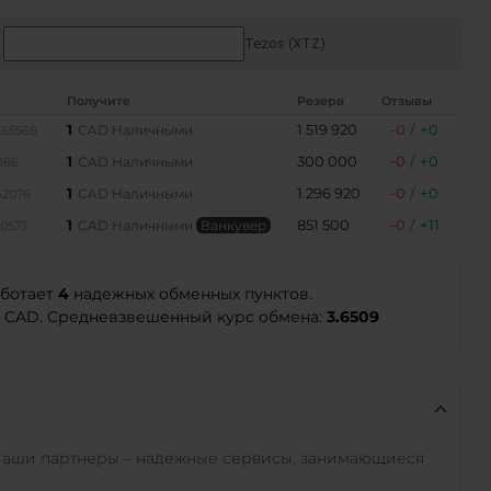
Tezos (XTZ)
Получите
Резерв
Отзывы
1
1 519 920
-0
/
+0
CAD Наличными
.65568
1
300 000
-0
/
+0
CAD Наличными
1186
1
1 296 920
-0
/
+0
CAD Наличными
62076
1
851 500
-0
/
+11
CAD Наличными
Ванкувер
20573
аботает
4
надежных обменных пунктов.
CAD. Средневзвешенный курс обмена:
3.6509
Наши партнеры – надежные сервисы, занимающиеся