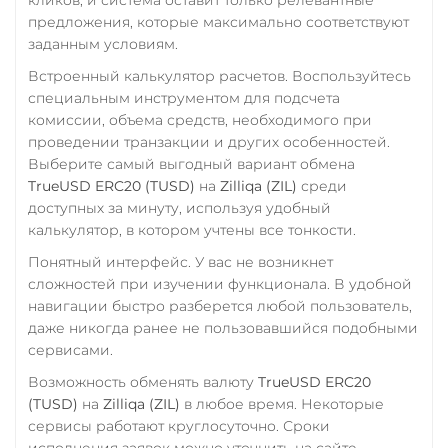
Wrapped Bitcoin (WBTC)
предложения, которые максимально соответствуют
CNY
ERC20
заданным условиям.
Тинькофф
Wrapped Ethereum (WET
Встроенный калькулятор расчетов. Воспользуйтесь
RUB
CASH-IN RUB
специальным инструментом для подсчета
ERC20
BASE
QR RUB
комиссии, объема средств, необходимого при
Yearn.finance (YFI)
проведении транзакции и других особенностей.
УкрСиббанк UAH
Выберите самый выгодный вариант обмена
Zcash (ZEC)
Фридом Банк KZT
TrueUSD ERC20 (TUSD)
на
Zilliqa (ZIL)
среди
доступных за минуту, используя удобный
Центр Кредит KZT
калькулятор, в котором учтены все тонкости.
Элкарт KGS
Понятный интерфейс. У вас не возникнет
сложностей при изучении функционала. В удобной
навигации быстро разберется любой пользователь,
даже никогда ранее не пользовавшийся подобными
сервисами.
Возможность обменять валюту
TrueUSD ERC20
(TUSD)
на
Zilliqa (ZIL)
в любое время. Некоторые
сервисы работают круглосуточно. Сроки
исполнения заявок можно уточнить на сайте