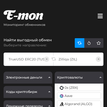
Мониторинг обменников
Найти выгодный обмен
Выберите направление:
×
×
Электронные деньги
Криптовалюты
0x (ZRX)
Коды криптобирж
Aave
Algorand (ALGO)
Денежные переводы