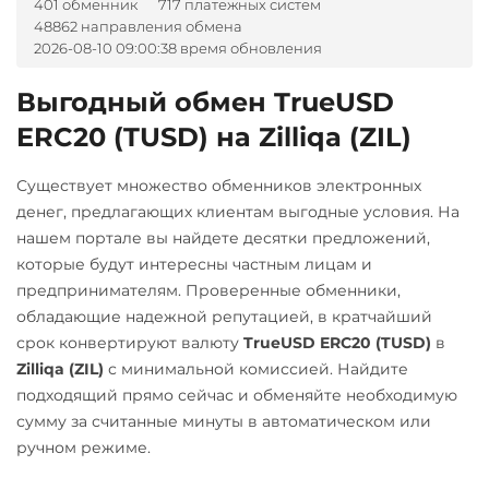
401 обменник
717 платежных систем
Ак Барс Банк RUB
48862 направления обмена
Pepe
2026-08-10 09:00:38 время обновления
Альфа-Банк
Pol (ex-MATIC)
RUB
CASH-IN RUB
Выгодный обмен TrueUSD
POL
Беларусбанк BYN
ERC20 (TUSD) на Zilliqa (ZIL)
Qtum
ВТБ Банк RUB
Ravencoin (RVN)
Существует множество обменников электронных
Газпромбанк RUB
денег, предлагающих клиентам выгодные условия. На
Ripple (XRP)
Евразийский Банк KZT
нашем портале вы найдете десятки предложений,
Shib
которые будут интересны частным лицам и
ЕРИП Расчет BYN
ERC20
BEP20
предпринимателям. Проверенные обменники,
Карта Unionpay CNY
обладающие надежной репутацией, в кратчайший
Solana (SOL)
срок конвертируют валюту
TrueUSD ERC20 (TUSD)
в
Карта UZCARD UZS
StableUSD (USDS)
Zilliqa (ZIL)
с минимальной комиссией. Найдите
Карта МИР RUB
подходящий прямо сейчас и обменяйте необходимую
Starknet (STRK)
сумму за считанные минуты в автоматическом или
Любой банк
Stellar (XLM)
ручном режиме.
USD
RUB
EUR
UAH
Sui
KZT
GBP
CNY
THB