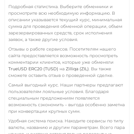
USD
EUR
UAH
TRUMP
Подробная статистика. Выберите обменники и
просмотрите всю необходимую информацию. В
Промсвязьбанк RUB
Trust Wallet Token (TWT)
описании указывается текущий курс, минимальная
ПУМБ UAH
BEP20
сумма для проведения обменной операции, объем
зарезервированных средств, срок исполнения
Райффайзен
Uniswap (UNI)
заявок, а также другие условия.
RUB
UAH
ERC20
Отзывы о работе сервисов. Посетителям нашего
РНКБ RUB
USD Coin (USDC)
сайта предоставляется возможность просмотреть
комментарии клиентов, которые уже обменяли
ERC20
BEP20
AVAX
Росбанк RUB
TrueUSD ERC20 (TUSD)
на
Zilliqa (ZIL)
. Вы также
SOL
Polygon
ARB
Россельхоз банк RUB
сможете оставить отзыв о проведенной сделке.
OP
BASE
NEAR
Русский Стандарт RUB
Самый выгодный курс. Наши партнеры предлагают
XLM
пользователям лояльные условия. Благодаря
Сбербанк
Utopia USD (UUSD)
специальным предложениям появляется
RUB
QR RUB
возможность сэкономить – выгода особенно заметна
VeChain (VET)
при конвертации крупных сумм.
СБП RUB
Verge (XVG)
Удобная система поиска. Находите сервисы по типу
Счет ИП/ООО
WAVES
валюты, названию и другим параметрам. Всего пара
UAH
RUB
USD
EUR
кликов, и система оставит только релевантные