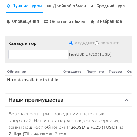
JPY
TRY
BYN
CAD
Лучшие курсы
Двойной обмен
Средний курс
Terra (LUNA)
HKD
PLN
INR
VND
Terra Classic (LUNC)
BGN
AED
GEL
AUD
Оповещения
В избранное
Обратный обмен
ILS
IDR
NZD
KRW
Tether (USDT)
PKR
NGN
MYR
Omni
ERC20
TRC20
RON
PHP
CZK
ARS
Калькулятор
ОТДАДИТЕ
ПОЛУЧИТЕ
BEP20
SOL
POL
MXN
SEK
BDT
CLP
ARB
AVAXC
OP
TrueUSD ERC20 (TUSD)
UYU
TON
NEAR
МТС Банк RUB
Tether Gold (XAUt)
Обменник
Отдадите
Получите
Резерв
Отзы
Открытие RUB
No data available in table
Tezos (XTZ)
ОТП Банк
THETA
UAH
Наши преимущества
Tornado Cash (TORN)
Ощадбанк UAH
Tron (TRX)
Безопасность при проведении платежных
Почта Банк RUB
операций. Наши партнеры – надежные сервисы,
TrueUSD (TUSD)
занимающиеся обменом
TrueUSD ERC20 (TUSD)
на
Приват24
TRC20
BEP
Zilliqa (ZIL)
не первый год.