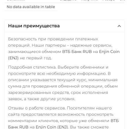
GEL
IDR
NZD
KRW
Tether (USDT)
No data available in table
PKR
NGN
RON
CZK
ERC20
TRC20
BEP20
ARS
MXN
SOL
POL
CRONOS
Наши преимущества
ARB
AVAXC
OP
МТС Банк RUB
TON
NEAR
Открытие RUB
Безопасность при проведении платежных
Tether Gold (XAUt)
операций. Наши партнеры – надежные сервисы,
ОТП Банк
занимающиеся обменом
ВТБ Банк RUB
на
Enjin Coin
Tezos (XTZ)
UAH
(ENJ)
не первый год.
THETA
Ощадбанк UAH
Подробная статистика. Выберите обменники и
просмотрите всю необходимую информацию. В
Tornado Cash (TORN)
Почта Банк RUB
описании указывается текущий курс, минимальная
Tron (TRX)
Приват24
сумма для проведения обменной операции, объем
зарезервированных средств, срок исполнения
TrueUSD (TUSD)
UAH
заявок, а также другие условия.
ERC20
TRC20
BEP
Промсвязьбанк RUB
Отзывы о работе сервисов. Посетителям нашего
TRUMP
сайта предоставляется возможность просмотреть
ПУМБ UAH
комментарии клиентов, которые уже обменяли
ВТБ
Uniswap (UNI)
Райффайзен
Банк RUB
на
Enjin Coin (ENJ)
. Вы также сможете