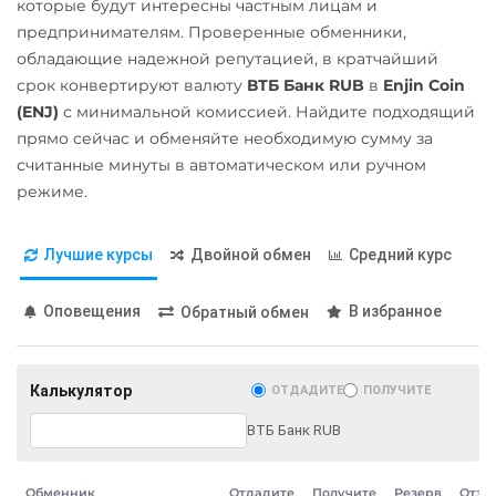
которые будут интересны частным лицам и
POL
Альфа-Банк
предпринимателям. Проверенные обменники,
обладающие надежной репутацией, в кратчайший
RUB
Qtum
срок конвертируют валюту
ВТБ Банк RUB
в
Enjin Coin
Ravencoin (RVN)
Беларусбанк BYN
(ENJ)
с минимальной комиссией. Найдите подходящий
Ripple (XRP)
прямо сейчас и обменяйте необходимую сумму за
Газпромбанк RUB
считанные минуты в автоматическом или ручном
Shib
Евразийский Банк KZT
режиме.
ERC20
BEP20
ЕРИП Расчет BYN
Solana (SOL)
Карта Unionpay CNY
Лучшие курсы
Двойной обмен
Средний курс
StableUSD (USDS)
Карта UZCARD UZS
Оповещения
В избранное
Обратный обмен
Starknet (STRK)
Карта МИР RUB
Stellar (XLM)
Любой банк
Калькулятор
ОТДАДИТЕ
ПОЛУЧИТЕ
USD
EUR
UAH
KZT
Sui
GBP
CNY
THB
JPY
ВТБ Банк RUB
Terra (LUNA)
TRY
BYN
CAD
HKD
Terra Classic (LUNC)
PLN
INR
VND
AED
Обменник
Отдадите
Получите
Резерв
Отзы