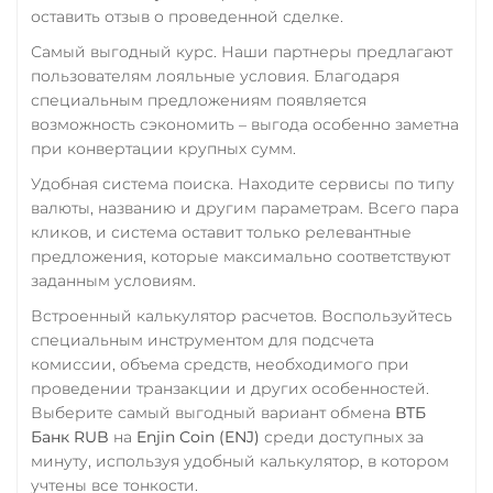
ERC20
RUB
UAH
оставить отзыв о проведенной сделке.
USD Coin (USDC)
Самый выгодный курс. Наши партнеры предлагают
РНКБ RUB
пользователям лояльные условия. Благодаря
ERC20
BEP20
TRC20
Росбанк RUB
специальным предложениям появляется
AVAX
SOL
Polygon
возможность сэкономить – выгода особенно заметна
CRONOS
Россельхоз банк RUB
ARB
OP
при конвертации крупных сумм.
BASE
RONIN
NEAR
Русский Стандарт RUB
Удобная система поиска. Находите сервисы по типу
Utopia USD (UUSD)
Сбербанк
валюты, названию и другим параметрам. Всего пара
кликов, и система оставит только релевантные
VeChain (VET)
RUB
предложения, которые максимально соответствуют
Verge (XVG)
СБП RUB
заданным условиям.
WAVES
Встроенный калькулятор расчетов. Воспользуйтесь
Счет ИП/ООО
специальным инструментом для подсчета
EUR
Wrapped Bitcoin (WBTC)
CNY
комиссии, объема средств, необходимого при
ERC20
AVAXC
Тинькофф
проведении транзакции и других особенностей.
Выберите самый выгодный вариант обмена
ВТБ
RUB
Wrapped Ethereum (WET
Банк RUB
на
Enjin Coin (ENJ)
среди доступных за
ERC20
AVAXC
BASE
УкрСиббанк UAH
минуту, используя удобный калькулятор, в котором
CRO
RONIN
учтены все тонкости.