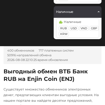
OZON банк RUB
Monero (XMR)
ЮMoney RUB
Sense Bank UAH
Наличные
NEAR Protocol
UPI INR
Наличные
NEO
VakifBank TRY
RUB
USD
VND
GBP
Notcoin (NOT)
Visa/Master
KRW
USD
RUB
EUR
UAH
OmiseGO (OMG)
KZT
BYN
AMD
THB
ONDO
GBP
TRY
PLN
SEK
400 обменников
717 платежных систем
Ontology (ONT)
50916 направлений обмена
CAD
MDL
KGS
CNY
2026-08-08 22:10:25 время обновления
AZN
CZK
GEL
HUF
Optimism (OP)
NOK
TJS
INR
AED
Выгодный обмен ВТБ Банк
PancakeSwap (CAKE)
NGN
UZS
BRL
RON
RUB на Enjin Coin (ENJ)
IDR
VND
ARS
Pax Dollar (USDP)
ERC20
Ziraat Bank TRY
Существует множество обменников электронных
Pepe
А-Банк UAH
денег, предлагающих клиентам выгодные условия. На
нашем портале вы найдете десятки предложений,
Pol (ex-MATIC)
Авангард RUB