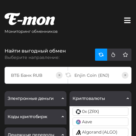
Мониторинг обменников
Найти выгодный обмен
Выберите направление:
×
×
Электронные деньги
Криптовалюты
0x (ZRX)
Коды криптобирж
Aave
Algorand (ALGO)
Денежные переводы