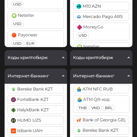
USD
M10 AZN
Cardano (ADA)
Bitcoin SV (BSV)
Neteller
Mercado Pago ARS
Chainlink (LINK)
BitTorrent (BTT)
USD
MoneyGo
ERC20
Cardano (ADA)
Payoneer
USD
Compound (COMP)
Chainlink (LINK)
USD
EUR
Neteller
BEP20
ERC20
Cosmos (ATOM)
PayPal
USD
EUR
Коды криптобирж
Коды криптобирж
Curve (CRV)
Chiliz (CHZ)
USD
EUR
Payoneer
DAI
Compound (COMP)
Pix BRL
USD
EUR
Интернет-банкинг
Интернет-банкинг
ERC20
POLYGON
Cosmos (ATOM)
Revolut
PayPal
BEP20
Bereke Bank KZT
ATM NFC RUB
Cronos (CRO)
EUR
USD
USD
EUR
GBP
CAD
DASH
ForteBank KZT
ATM QR-код
Curve (CRV)
AUD
Skrill
Decentraland (MANA)
THB
VND
BRL
HalykBank KZT
DAI
PaySera
USD
EUR
Dogecoin (DOGE)
Bank of Georgia GEL
HUMO UZS
ERC20
USD
EUR
Volet (AdvCash)
DOGE
Bereke Bank KZT
Izibank UAH
DASH
Paytm INR
USD
EUR