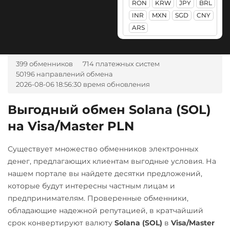
RON
KRW
JPY
BRL
Qtum
Ак Барс Банк RUB
Litecoin (LTC)
Приват24
INR
MXN
SGD
CNY
Ravencoin (RVN)
Альфа-Банк
ARS
Maker (MKR)
USD
UAH
Ripple (XRP)
RUB
UAH
Monero (XMR)
Промсвязьбанк RUB
CASH-IN RUB
Shib
399 обменников
714 платежных систем
NEAR Protocol
ПУМБ UAH
Беларусбанк BYN
ERC20
BEP20
50196 направлений обмена
NEO
Райффайзен
2026-08-06 18:56:30 время обновления
ВТБ Банк RUB
×
Solana (SOL)
RUB
UAH
Notcoin (NOT)
Газпромбанк RUB
Выгодный обмен Solana (SOL)
StableUSD (USDS)
ONDO
РНКБ RUB
на Visa/Master PLN
Евразийский Банк KZT
Starknet (STRK)
Ontology (ONT)
Россельхоз банк RUB
ЕРИП Расчет BYN
Stellar (XLM)
Существует множество обменников электронных
Optimism (OP)
Русский Стандарт RUB
Карта Unionpay CNY
денег, предлагающих клиентам выгодные условия. На
Sui
PancakeSwap (CAKE)
Сбербанк
нашем портале вы найдете десятки предложений,
Карта UZCARD UZS
Sushi
которые будут интересны частным лицам и
RUB
QR RUB
Pax Dollar (USDP)
Карта МИР RUB
Synthetix (SNX)
предпринимателям. Проверенные обменники,
ERC20
СБП RUB
обладающие надежной репутацией, в кратчайший
Любой банк
Terra (LUNA)
Pepe
срок конвертируют валюту
Solana (SOL)
в
Visa/Master
Счет ИП/ООО
USD
RUB
EUR
UAH