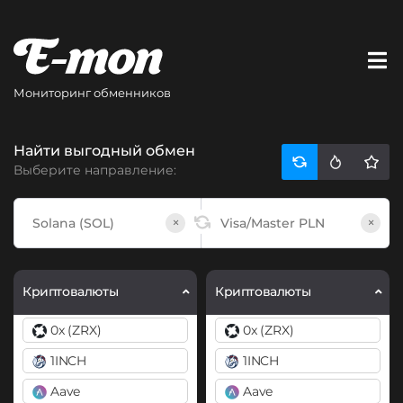
Мониторинг обменников
Найти выгодный обмен
Выберите направление:
×
×
Криптовалюты
Криптовалюты
0x (ZRX)
0x (ZRX)
1INCH
1INCH
Aave
Aave