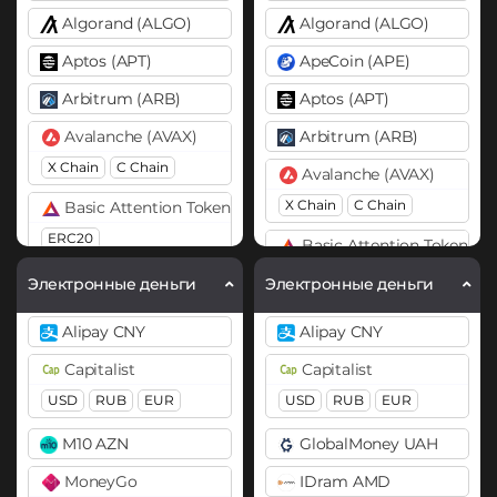
Algorand (ALGO)
Algorand (ALGO)
Aptos (APT)
ApeCoin (APE)
Arbitrum (ARB)
Aptos (APT)
Avalanche (AVAX)
Arbitrum (ARB)
X Chain
C Chain
Avalanche (AVAX)
X Chain
C Chain
Basic Attention Token (BAT)
ERC20
Basic Attention Token (B
ERC20
Binance Coin (BNB)
Электронные деньги
Электронные деньги
BEP20
Binance Coin (BNB)
Alipay CNY
Alipay CNY
BEP20
BEP2
Bitcoin (BTC)
Capitalist
Capitalist
BTC
BEP20
Lightning
Bitcoin (BTC)
USD
RUB
EUR
USD
RUB
EUR
OP
ARB
AVAXC
BTC
BEP20
Lightning
M10 AZN
GlobalMoney UAH
OP
ARB
AVAXC
Bitcoin Cash (BCH)
MoneyGo
IDram AMD
Bitcoin SV (BSV)
Bitcoin Cash (BCH)