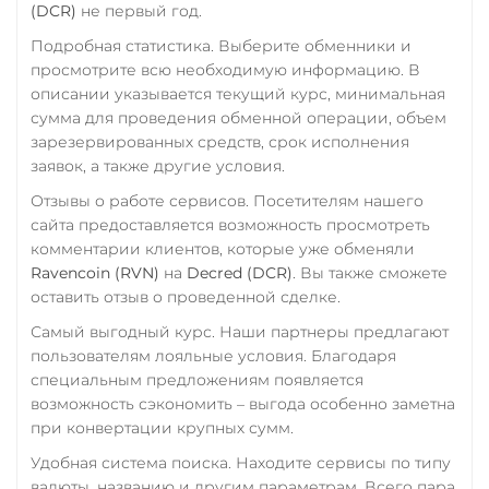
(DCR)
не первый год.
ERC20
TRC20
BEP20
ОТП Банк
Подробная статистика. Выберите обменники и
SOL
POL
ARB
RUB
UAH
просмотрите всю необходимую информацию. В
AVAXC
OP
TON
описании указывается текущий курс, минимальная
Ощадбанк UAH
NEAR
сумма для проведения обменной операции, объем
Почта Банк RUB
зарезервированных средств, срок исполнения
Tether Gold (XAUt)
заявок, а также другие условия.
Приват24
Tezos (XTZ)
Отзывы о работе сервисов. Посетителям нашего
USD
EUR
UAH
THETA
сайта предоставляется возможность просмотреть
Промсвязьбанк RUB
комментарии клиентов, которые уже обменяли
Tornado Cash (TORN)
Ravencoin (RVN)
на
Decred (DCR)
. Вы также сможете
ПУМБ UAH
Tron (TRX)
оставить отзыв о проведенной сделке.
Райффайзен
TrueUSD (TUSD)
Самый выгодный курс. Наши партнеры предлагают
RUB
UAH
пользователям лояльные условия. Благодаря
ERC20
TRC20
BEP
специальным предложениям появляется
РНКБ RUB
TRUMP
возможность сэкономить – выгода особенно заметна
при конвертации крупных сумм.
Росбанк RUB
Uniswap (UNI)
Удобная система поиска. Находите сервисы по типу
Россельхоз банк RUB
ERC20
валюты, названию и другим параметрам. Всего пара