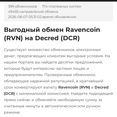
Visa/Master
Kava
399 обменников
714 платежных систем
USD
RUB
EUR
UAH
Kusama (KSM)
49455 направлений обмена
KZT
BYN
AMD
THB
2026-08-07 05:31:02 время обновления
Litecoin (LTC)
GBP
TRY
PLN
CAD
MDL
KGS
CNY
AZN
Monero (XMR)
Выгодный обмен Ravencoin
BGN
CZK
GEL
HUF
(RVN) на Decred (DCR)
NEAR Protocol
TJS
AED
UZS
BRL
IDR
ARS
NEO
Существует множество обменников электронных
Notcoin (NOT)
WB Банк RUB
денег, предлагающих клиентам выгодные условия. На
нашем портале вы найдете десятки предложений,
Ontology (ONT)
А-Банк UAH
которые будут интересны частным лицам и
Optimism (OP)
Авангард RUB
предпринимателям. Проверенные обменники,
обладающие надежной репутацией, в кратчайший
PancakeSwap (CAKE)
Ак Барс Банк RUB
срок конвертируют валюту
Ravencoin (RVN)
в
Decred
Pax Dollar (USDP)
Альфа-Банк
(DCR)
с минимальной комиссией. Найдите подходящий
ERC20
RUB
CASH-IN RUB
прямо сейчас и обменяйте необходимую сумму за
считанные минуты в автоматическом или ручном
Pepe
Беларусбанк BYN
режиме.
Pol (ex-MATIC)