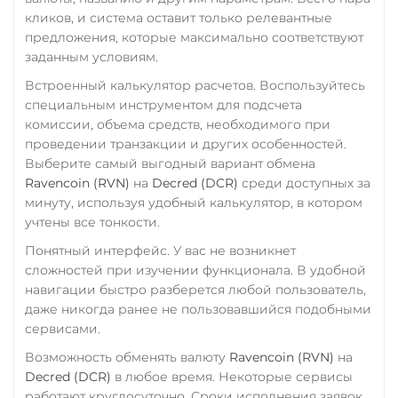
Русский Стандарт RUB
USD Coin (USDC)
кликов, и система оставит только релевантные
предложения, которые максимально соответствуют
ERC20
Сбербанк
BEP20
SOL
заданным условиям.
Polygon
ARB
OP
RUB
KZT
QR RUB
NEAR
XLM
Встроенный калькулятор расчетов. Воспользуйтесь
СБП RUB
специальным инструментом для подсчета
Utopia USD (UUSD)
комиссии, объема средств, необходимого при
Совкомбанк RUB
проведении транзакции и других особенностей.
VeChain (VET)
Счет ИП/ООО
Выберите самый выгодный вариант обмена
Verge (XVG)
Ravencoin (RVN)
на
Decred (DCR)
среди доступных за
UAH
EUR
минуту, используя удобный калькулятор, в котором
WAVES
Тинькофф
учтены все тонкости.
Wrapped Bitcoin (WBTC)
RUB
CASH-IN RUB
Понятный интерфейс. У вас не возникнет
ERC20
QR RUB
сложностей при изучении функционала. В удобной
навигации быстро разберется любой пользователь,
Yearn.finance (YFI)
УкрСиббанк UAH
даже никогда ранее не пользовавшийся подобными
Zcash (ZEC)
сервисами.
Фридом Банк KZT
Возможность обменять валюту
Ravencoin (RVN)
на
Центр Кредит KZT
Decred (DCR)
в любое время. Некоторые сервисы
Элкарт KGS
работают круглосуточно. Сроки исполнения заявок