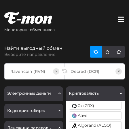
Мониторинг обменников
Найти выгодный обмен
Выберите направление:
×
×
Электронные деньги
Криптовалюты
0x (ZRX)
Коды криптобирж
Aave
Algorand (ALGO)
Денежные переводы