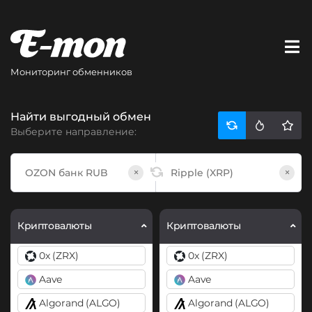
Мониторинг обменников
Найти выгодный обмен
Выберите направление:
×
×
Криптовалюты
Криптовалюты
0x (ZRX)
0x (ZRX)
Aave
Aave
Algorand (ALGO)
Algorand (ALGO)