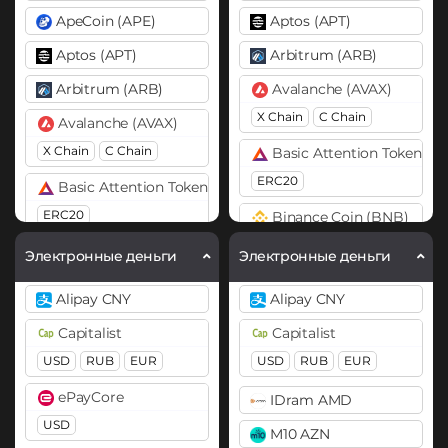
ApeCoin (APE)
Aptos (APT)
Aptos (APT)
Arbitrum (ARB)
Arbitrum (ARB)
Avalanche (AVAX)
X Chain
C Chain
Avalanche (AVAX)
X Chain
C Chain
Basic Attention Token (B
ERC20
Basic Attention Token (BAT)
ERC20
Binance Coin (BNB)
BEP20
BEP2
Binance Coin (BNB)
Электронные деньги
Электронные деньги
BEP20
BEP2
Bitcoin (BTC)
Alipay CNY
Alipay CNY
BTC
BEP20
OP
Bitcoin (BTC)
Capitalist
Capitalist
ARB
AVAXC
BTC
BEP20
OP
USD
RUB
EUR
USD
RUB
EUR
ARB
AVAXC
Bitcoin Cash (BCH)
ePayCore
IDram AMD
Bitcoin Cash (BCH)
Bitcoin SV (BSV)
USD
M10 AZN
Bitcoin SV (BSV)
BitTorrent (BTT)