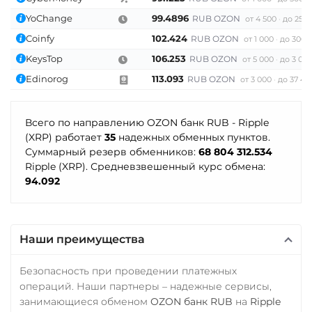
Элкарт KGS
AVAX
SOL
Polygon
YoChange
99.4896
RUB OZON
от 4 500
до 250 
CRONOS
ARB
OP
Coinfy
102.424
RUB OZON
от 1 000
до 300 
BASE
RONIN
NEAR
KeysTop
106.253
RUB OZON
от 5 000
до 3 00
XLM
SUI
SONIC
Edinorog
113.093
RUB OZON
от 3 000
до 37 49
Utopia USD (UUSD)
VeChain (VET)
Всего по направлению OZON банк RUB - Ripple
Verge (XVG)
(XRP) работает
35
надежных обменных пунктов.
Суммарный резерв обменников:
68 804 312.534
WAVES
Ripple (XRP). Средневзвешенный курс обмена:
94.092
Wrapped Bitcoin (WBTC)
ERC20
AVAXC
Wrapped Ethereum (WETH)
Наши преимущества
ERC20
AVAXC
BASE
CRO
RONIN
Безопасность при проведении платежных
операций. Наши партнеры – надежные сервисы,
Yearn.finance (YFI)
занимающиеся обменом
OZON банк RUB
на
Ripple