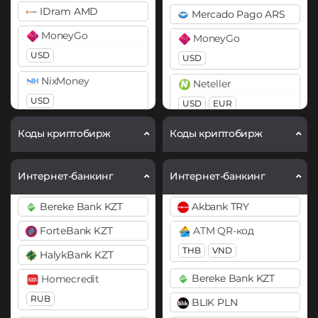
IDram AMD
Mercado Pago ARS
BitTorrent (BTT)
Cardano (ADA)
MoneyGo
MoneyGo
Cardano (ADA)
Chainlink (LINK)
USD
USD
ERC20
Chainlink (LINK)
NixMoney
Neteller
BEP20
ERC20
Cosmos (ATOM)
USD
USD
EUR
Compound (COMP)
DAI
Payeer
Payoneer
Коды криптобирж
Коды криптобирж
ERC20
Cosmos (ATOM)
USD
EUR
USD
EUR
DASH
Cronos (CRO)
Payoneer
PayPal
Интернет-банкинг
Интернет-банкинг
Decentraland (MANA)
DAI
USD
USD
EUR
GBP
AUD
Bereke Bank KZT
Akbank TRY
ERC20
Dogecoin (DOGE)
PayPal
PaySera
ForteBank KZT
DOGE
ATM QR-код
DASH
USD
EUR
USD
EUR
THB
VND
HalykBank KZT
Polkadot (DOT)
Decentraland (MANA)
Skrill
Paytm INR
DOT
Bereke Bank KZT
Homecredit
Dogecoin (DOGE)
USD
Pix BRL
RUB
BLIK PLN
DOGE
EOS
Volet (AdvCash)
Revolut