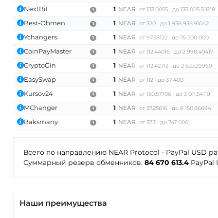
NextBit
1
NEAR
от 133.0055
до 133 005.50218
Best-Obmen
1
NEAR
от 320
до 1 938 938.91042
Ychangers
1
NEAR
от 97.58122
до 75 500 000
CoinPayMaster
1
NEAR
от 112.44016
до 2 998.40417
CryptoGin
1
NEAR
от 112.42713
до 2 623.29969
EasySwap
1
NEAR
от 112
до 37 400
Kursov24
1
NEAR
от 150.57706
до 3 011.54119
MChanger
1
NEAR
от 37.25616
до 6 150.86694
Baksmany
1
NEAR
от 37.3
до 747 000
Всего по направлению NEAR Protocol - PayPal USD р
Суммарный резерв обменников:
84 670 613.4
PayPal 
Наши преимущества