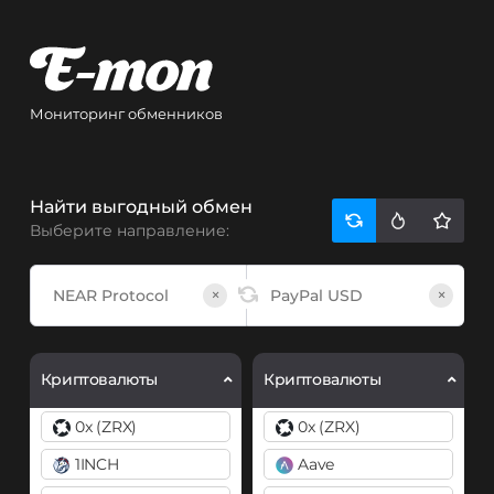
Мониторинг обменников
Найти выгодный обмен
Выберите направление:
×
×
Криптовалюты
Криптовалюты
0x (ZRX)
0x (ZRX)
1INCH
Aave