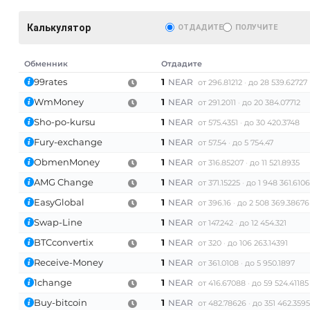
Калькулятор
ОТДАДИТЕ
ПОЛУЧИТЕ
Обменник
Отдадите
99rates
1
NEAR
от 296.81212
до 28 539.62727
WmMoney
1
NEAR
от 291.2011
до 20 384.07712
AT)
Sho-po-kursu
1
NEAR
от 575.4351
до 30 420.3748
Fury-exchange
1
NEAR
от 57.54
до 5 754.47
ObmenMoney
1
NEAR
от 316.85207
до 11 521.8935
AMG Change
1
NEAR
от 371.15225
до 1 948 361.610
EasyGlobal
1
NEAR
от 396.16
до 2 508 369.38676
Swap-Line
1
NEAR
от 147.242
до 12 454.321
BTCconvertix
1
NEAR
от 320
до 106 263.14391
Receive-Money
1
NEAR
от 361.0108
до 5 950.1897
1change
1
NEAR
от 416.67088
до 59 524.41185
Buy-bitcoin
1
NEAR
от 482.78626
до 351 462.359