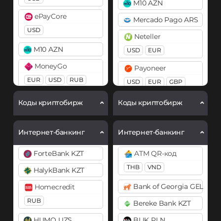
Bitcoin Cash (BCH)
M10 AZN
BitTorrent (BTT)
ePayCore
Bitcoin SV (BSV)
Mercado Pago ARS
Cardano (ADA)
USD
BitTorrent (BTT)
Neteller
Chainlink (LINK)
M10 AZN
USD
EUR
Cardano (ADA)
ERC20
MoneyGo
Chainlink (LINK)
Payoneer
Cosmos (ATOM)
EUR
USD
RUB
ERC20
USD
EUR
GBP
Cronos (CRO)
Neteller
PayPal
Compound (COMP)
Коды криптобирж
Коды криптобирж
DAI
USD
EUR
×
USD
EUR
GBP
Cosmos (ATOM)
ERC20
CAD
AUD
PYUSD
NixMoney
Интернет-банкинг
Интернет-банкинг
Cronos (CRO)
DASH
PaySera
USD
Curve (CRV)
ForteBank KZT
ATM QR-код
Decentraland (MANA)
USD
EUR
Payeer
THB
VND
DAI
HalykBank KZT
Dogecoin (DOGE)
USD
EUR
Paytm INR
ERC20
POLYGON
Bank of Georgia GEL
Homecredit
DOGE
Payoneer
Pix BRL
BEP20
RUB
Bereke Bank KZT
Polkadot (DOT)
USD
EUR
Revolut
DASH
DOT
HUMO UZS
BLIK PLN