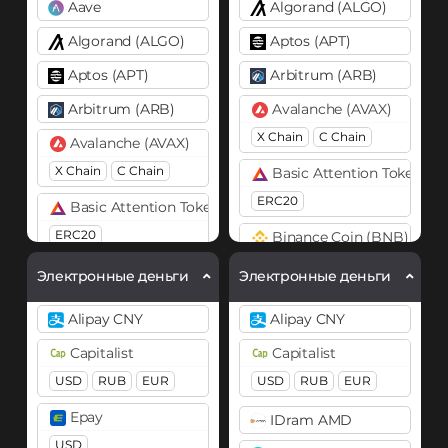
Aave
Algorand (ALGO)
Algorand (ALGO)
Aptos (APT)
Aptos (APT)
Arbitrum (ARB)
Arbitrum (ARB)
Avalanche (AVAX)
X Chain
C Chain
Avalanche (AVAX)
X Chain
C Chain
Basic Attention Token (B
ERC20
Basic Attention Token (BAT)
ERC20
Binance Coin (BNB)
BEP20
BEP2
Binance Coin (BNB)
Электронные деньги
Электронные деньги
BEP20
BEP2
Bitcoin (BTC)
Alipay CNY
Alipay CNY
BTC
BEP20
OP
Bitcoin (BTC)
Capitalist
Capitalist
ARB
AVAXC
BTC
BEP20
USD
RUB
EUR
USD
RUB
EUR
Lightning
OP
ARB
Bitcoin Cash (BCH)
AVAXC
Epay
IDram AMD
Bitcoin SV (BSV)
USD