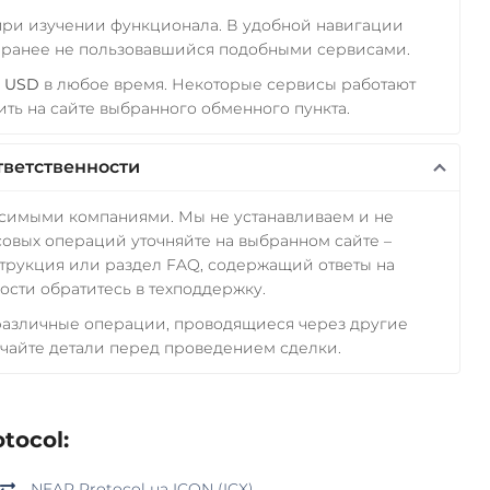
 при изучении функционала. В удобной навигации
а ранее не пользовавшийся подобными сервисами.
l USD
в любое время. Некоторые сервисы работают
ть на сайте выбранного обменного пункта.
тветственности
исимыми компаниями. Мы не устанавливаем и не
овых операций уточняйте на выбранном сайте –
трукция или раздел FAQ, содержащий ответы на
сти обратитесь в техподдержку.
 различные операции, проводящиеся через другие
чайте детали перед проведением сделки.
tocol:
NEAR Protocol на ICON (ICX)