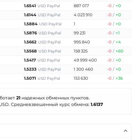
1.6541
887 017
-0
/
+0
USD PayPal
1.6144
4 023 910
-0
/
+0
USD PayPal
1.5884
1
-0
/
+0
USD PayPal
1.5876
99 231
-0
/
+1
USD PayPal
1.5662
995 840
-0
/
+4
USD PayPal
1.5568
158 325
-0
/
+60
USD PayPal
1.5417
49 999 400
-0
/
+0
USD PayPal
1.5233
1 300 460
-0
/
+0
USD PayPal
1.5071
153 630
-0
/
+36
USD PayPal
аботает
21
надежных обменных пунктов.
USD. Средневзвешенный курс обмена:
1.6137