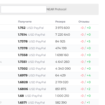
NEAR Protocol
Получите
Резерв
Отзывы
1.752
3 975 600
-0
/
+0
USD PayPal
1.7514
7 220 640
-0
/
+0
USD PayPal
1.7378
84 925
-0
/
+5
USD PayPal
1.7378
474 199
-0
/
+0
USD PayPal
1.7358
1 698 160
-0
/
+0
USD PayPal
1.7351
4 641 260
-0
/
+9
USD PayPal
64
1.7302
4 340 090
-0
/
+0
USD PayPal
1.6979
64 429
-0
/
+4
USD PayPal
1.6828
2 119 020
-0
/
+0
USD PayPal
1.6806
851 875
-0
/
+2
USD PayPal
1.68
1 000 210
-0
/
+0
USD PayPal
1.6571
582 390
-0
/
+1
USD PayPal
57