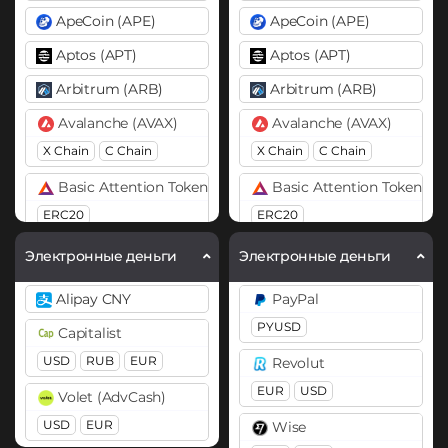
ApeCoin (APE)
ApeCoin (APE)
Aptos (APT)
Aptos (APT)
Arbitrum (ARB)
Arbitrum (ARB)
Avalanche (AVAX)
Avalanche (AVAX)
X Chain
C Chain
X Chain
C Chain
Basic Attention Token (BAT)
Basic Attention Token (B
ERC20
ERC20
Binance Coin (BNB)
Binance Coin (BNB)
Электронные деньги
Электронные деньги
BEP20
BEP20
Alipay CNY
PayPal
Bitcoin (BTC)
Bitcoin (BTC)
PYUSD
Capitalist
BTC
BEP20
BTC
USD
RUB
EUR
Revolut
Bitcoin Cash (BCH)
Bitcoin Cash (BCH)
EUR
USD
Volet (AdvCash)
Bitcoin SV (BSV)
Cardano (ADA)
USD
EUR
Wise