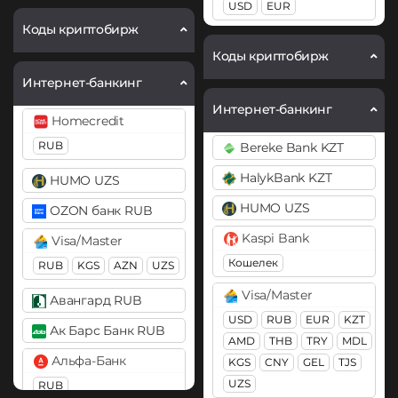
Cardano (ADA)
Chainlink (LINK)
USD
EUR
ERC20
Коды криптобирж
Chainlink (LINK)
Коды криптобирж
×
BEP20
ERC20
Compound (COMP)
Интернет-банкинг
Compound (COMP)
Cosmos (ATOM)
Интернет-банкинг
Homecredit
Cosmos (ATOM)
DASH
RUB
Bereke Bank KZT
DASH
Decentraland (MANA)
HalykBank KZT
HUMO UZS
Decentraland (MANA)
Dogecoin (DOGE)
DOGE
HUMO UZS
OZON банк RUB
Dogecoin (DOGE)
DOGE
Kaspi Bank
Polkadot (DOT)
Visa/Master
Кошелек
DOT
RUB
KGS
AZN
UZS
Polkadot (DOT)
DOT
Visa/Master
Ethereum (ETH)
Авангард RUB
USD
RUB
EUR
KZT
BEP20
ERC20
OP
Ethereum (ETH)
Ак Барс Банк RUB
AMD
THB
TRY
MDL
ARB
BEP20
ERC20
OP
Альфа-Банк
KGS
CNY
GEL
TJS
ARB
BASE
Ethereum Classic (ETC)
UZS
RUB