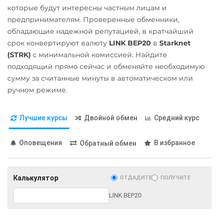
Solana (SOL)
Ravencoin (RVN)
RUB
которые будут интересны частным лицам и
Русский Стандарт RUB
×
Starknet (STRK)
Ripple (XRP)
предпринимателям. Проверенные обменники,
РНКБ RUB
Сбербанк
обладающие надежной репутацией, в кратчайший
Stellar (XLM)
Shib
RUB
QR RUB
Росбанк RUB
срок конвертируют валюту
LINK BEP20
в
Starknet
ERC20
Terra Classic (LUNC)
(STRK)
с минимальной комиссией. Найдите
Россельхоз банк RUB
СБП RUB
подходящий прямо сейчас и обменяйте необходимую
Solana (SOL)
Tether (USDT)
Русский Стандарт RUB
Тинькофф
сумму за считанные минуты в автоматическом или
ERC20
TRC20
BEP20
StableUSD (USDS)
RUB
ручном режиме.
Сбербанк
SOL
POL
AVAXC
Stellar (XLM)
RUB
TON
NEAR
Terra Classic (LUNC)
Лучшие курсы
Двойной обмен
Средний курс
СБП RUB
THETA
Tether (USDT)
Тинькофф
Tornado Cash (TORN)
Оповещения
В избранное
Обратный обмен
ERC20
TRC20
BEP20
RUB
Tron (TRX)
SOL
POL
ARB
AVAXC
OP
TON
Фридом Банк KZT
TrueUSD (TUSD)
Калькулятор
ОТДАДИТЕ
ПОЛУЧИТЕ
NEAR
ERC20
TRC20
BEP
Центр Кредит KZT
LINK BEP20
Tether Gold (XAUt)
Элкарт KGS
TRUMP
Tezos (XTZ)