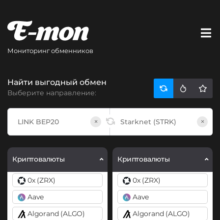
Мониторинг обменников
Найти выгодный обмен
Выберите направление:
×
×
Криптовалюты
Криптовалюты
0x (ZRX)
0x (ZRX)
Aave
Aave
Algorand (ALGO)
Algorand (ALGO)