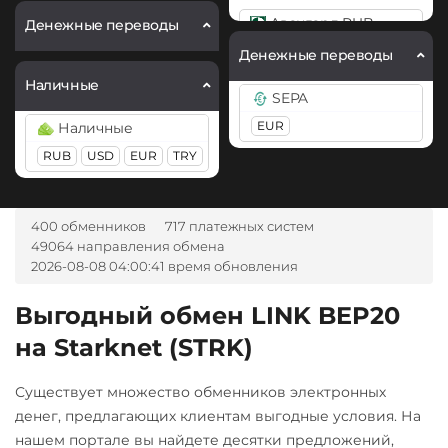
Ethereum Classic (ETC)
Horizen (ZEN)
Авангард RUB
Денежные переводы
ВТБ Банк RUB
Gram (Toncoin)
Litecoin (LTC)
Денежные переводы
Ак Барс Банк RUB
Газпромбанк RUB
Horizen (ZEN)
Monero (XMR)
Наличные
Альфа-Банк
Карта UZCARD UZS
SEPA
Jupiter (JUP)
NEO
RUB
Карта МИР RUB
EUR
Наличные
Litecoin (LTC)
Optimism (OP)
RUB
USD
EUR
TRY
ВТБ Банк RUB
МТС Банк RUB
Monero (XMR)
PancakeSwap (CAKE)
Газпромбанк RUB
Открытие RUB
NEO
Pepe
Евразийский Банк KZT
400 обменников
717 платежных систем
Почта Банк RUB
49064 направления обмена
Notcoin (NOT)
Pol (ex-MATIC)
Карта UZCARD UZS
Промсвязьбанк RUB
2026-08-08 04:00:41 время обновления
POL
Optimism (OP)
Карта МИР RUB
Райффайзен
Выгодный обмен LINK BEP20
Ravencoin (RVN)
PancakeSwap (CAKE)
RUB
Открытие RUB
на Starknet (STRK)
Ripple (XRP)
Pepe
Почта Банк RUB
РНКБ RUB
Shib
Pol (ex-MATIC)
Существует множество обменников электронных
Промсвязьбанк RUB
Росбанк RUB
ERC20
POL
денег, предлагающих клиентам выгодные условия. На
Райффайзен
Россельхоз банк RUB
нашем портале вы найдете десятки предложений,