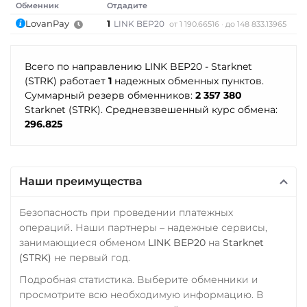
Uniswap (UNI)
Обменник
Отдадите
П
THETA
LovanPay
1
2
LINK BEP20
от 1 190.66516
до 148 833.13965
ERC20
Tornado Cash (TORN)
USD Coin (USDC)
Всего по направлению LINK BEP20 - Starknet
Tron (TRX)
ERC20
BEP20
SOL
(STRK) работает
1
надежных обменных пунктов.
Polygon
ARB
OP
TrueUSD (TUSD)
Суммарный резерв обменников:
2 357 380
Starknet (STRK). Средневзвешенный курс обмена:
Utopia USD (UUSD)
ERC20
TRC20
BEP
296.825
TRUMP
Uniswap (UNI)
Наши преимущества
ERC20
USD Coin (USDC)
Безопасность при проведении платежных
ERC20
BEP20
SOL
операций. Наши партнеры – надежные сервисы,
Polygon
ARB
OP
занимающиеся обменом
LINK BEP20
на
Starknet
(STRK)
не первый год.
BASE
Подробная статистика. Выберите обменники и
Utopia USD (UUSD)
просмотрите всю необходимую информацию. В