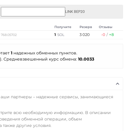
LINK BEP20
Получите
Резерв
Отзывы
1
3 020
-0
/
+8
SOL
 768.05702
отает
1
надежных обменных пунктов.
L). Средневзвешенный курс обмена:
10.0033
Наши партнеры – надежные сервисы, занимающиеся
отрите всю необходимую информацию. В описании
роведения обменной операции, объем
а также другие условия.