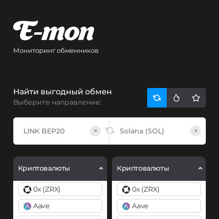
Мониторинг обменников
Найти выгодный обмен
Выберите направление:
×
×
Криптовалюты
Криптовалюты
0x (ZRX)
0x (ZRX)
Aave
Aave