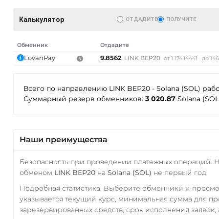
Калькулятор
ОТДАДИТЕ
ПОЛУЧИТЕ
Обменник
Отдадите
LovanPay
9.8562
LINK BEP20
от 1 174.14441
до 146
Всего по направлению LINK BEP20 - Solana (SOL) раб
Суммарный резерв обменников:
3 020.87
Solana (SO
AT)
Наши преимущества
Безопасность при проведении платежных операций. 
обменом
LINK BEP20
на
Solana (SOL)
не первый год.
Подробная статистика. Выберите обменники и просм
указывается текущий курс, минимальная сумма для п
зарезервированных средств, срок исполнения заявок, 