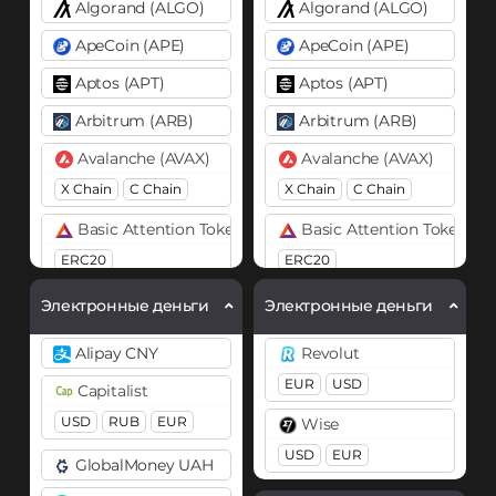
Algorand (ALGO)
Algorand (ALGO)
ApeCoin (APE)
ApeCoin (APE)
Aptos (APT)
Aptos (APT)
Arbitrum (ARB)
Arbitrum (ARB)
Avalanche (AVAX)
Avalanche (AVAX)
X Chain
C Chain
X Chain
C Chain
Basic Attention Token (BAT)
Basic Attention Token (B
ERC20
ERC20
Binance Coin (BNB)
Binance Coin (BNB)
Электронные деньги
Электронные деньги
BEP20
BEP2
BEP20
Alipay CNY
Revolut
Bitcoin (BTC)
Bitcoin (BTC)
EUR
USD
Capitalist
BTC
BEP20
BTC
USD
RUB
EUR
Wise
Lightning
OP
ARB
Bitcoin Cash (BCH)
AVAXC
USD
EUR
GlobalMoney UAH
Cardano (ADA)