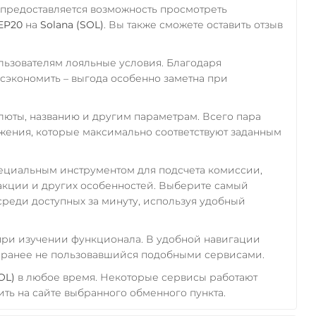
 предоставляется возможность просмотреть
EP20
на
Solana (SOL)
. Вы также сможете оставить отзыв
ьзователям лояльные условия. Благодаря
экономить – выгода особенно заметна при
алюты, названию и другим параметрам. Всего пара
ожения, которые максимально соответствуют заданным
пециальным инструментом для подсчета комиссии,
акции и других особенностей. Выберите самый
реди доступных за минуту, используя удобный
 при изучении функционала. В удобной навигации
а ранее не пользовавшийся подобными сервисами.
OL)
в любое время. Некоторые сервисы работают
ть на сайте выбранного обменного пункта.