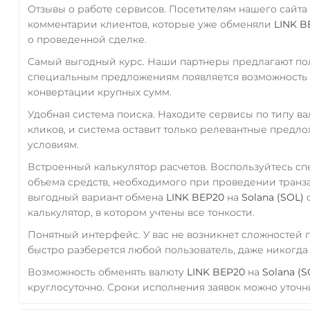
Отзывы о работе сервисов. Посетителям нашего сайта
комментарии клиентов, которые уже обменяли
LINK B
о проведенной сделке.
Самый выгодный курс. Наши партнеры предлагают пол
специальным предложениям появляется возможность с
конвертации крупных сумм.
Удобная система поиска. Находите сервисы по типу в
кликов, и система оставит только релевантные предл
условиям.
Встроенный калькулятор расчетов. Воспользуйтесь с
объема средств, необходимого при проведении транз
выгодный вариант обмена
LINK BEP20
на
Solana (SOL)
с
калькулятор, в котором учтены все тонкости.
Понятный интерфейс. У вас не возникнет сложностей
быстро разберется любой пользователь, даже никогд
Возможность обменять валюту
LINK BEP20
на
Solana (S
круглосуточно. Сроки исполнения заявок можно уточни