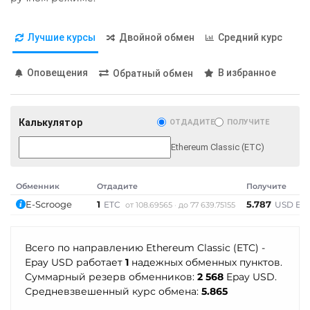
BGN
AED
GEL
AUD
POL
ERC20
ILS
IDR
KRW
NGN
Qtum
Лучшие курсы
Двойной обмен
Средний курс
RON
PHP
CZK
ARS
MXN
SEK
UYU
Quant (QNT)
Оповещения
В избранное
Обратный обмен
МТС Банк RUB
Ravencoin (RVN)
Открытие RUB
Ripple (XRP)
Калькулятор
ОТДАДИТЕ
ПОЛУЧИТЕ
ОТП Банк
Shib
Ethereum Classic (ETC)
RUB
UAH
ERC20
BEP20
Ощадбанк UAH
Solana (SOL)
Обменник
Отдадите
Получите
Почта Банк RUB
StableUSD (USDS)
E-Scrooge
1
5.787
ETC
USD Ep
от 108.69565
до 77 639.75155
Приват24
Starknet (STRK)
USD
EUR
UAH
Stellar (XLM)
Всего по направлению Ethereum Classic (ETC) -
Epay USD работает
1
надежных обменных пунктов.
Промсвязьбанк RUB
Sui
Суммарный резерв обменников:
2 568
Epay USD.
Средневзвешенный курс обмена:
5.865
ПУМБ UAH
Sushi