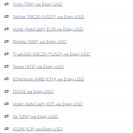
Tron (TRX) на Epay USD
Tether TRC20 (USDT) на Epay USD
Volet (AdvCash) EUR на Epay USD
Ripple (XRP) на Epay USD
TrueUSD ERC20 (TUSD) на Epay USD
Tezos (XTZ) на Epay USD
Ethereum ARB (ETH) на Epay USD
DOGE на Epay USD
Volet (AdvCash) KZT на Epay USD
0x (ZRX) на Epay USD
ICON (ICX) на Epay USD