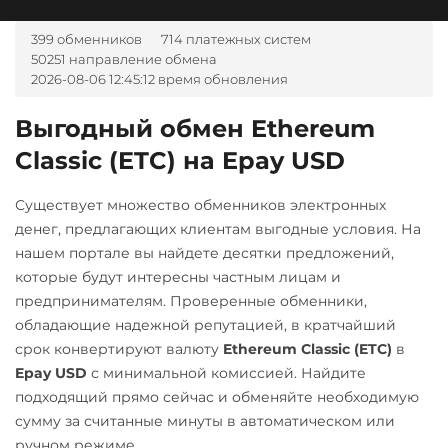
RUB
CASH-IN RUB
Maker (MKR)
399 обменников
714 платежных систем
Monero (XMR)
Беларусбанк BYN
50251 направление обмена
2026-08-06 12:45:12 время обновления
NEAR Protocol
ВТБ Банк RUB
Выгодный обмен Ethereum
NEO
Газпромбанк RUB
Classic (ETC) на Epay USD
Notcoin (NOT)
Евразийский Банк KZT
ONDO
ЕРИП Расчет BYN
Существует множество обменников электронных
Ontology (ONT)
Карта Unionpay CNY
денег, предлагающих клиентам выгодные условия. На
нашем портале вы найдете десятки предложений,
Optimism (OP)
Карта UZCARD UZS
которые будут интересны частным лицам и
PancakeSwap (CAKE)
Карта МИР RUB
предпринимателям. Проверенные обменники,
обладающие надежной репутацией, в кратчайший
Pax Dollar (USDP)
Любой банк
срок конвертируют валюту
Ethereum Classic (ETC)
в
ERC20
USD
RUB
EUR
UAH
Epay USD
с минимальной комиссией. Найдите
KZT
GBP
CNY
THB
Pepe
подходящий прямо сейчас и обменяйте необходимую
JPY
TRY
BYN
CAD
сумму за считанные минуты в автоматическом или
AMD
Pol (ex-MATIC)
PLN
INR
VND
ручном режиме.