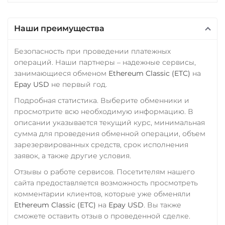
Райффайзен
Synthetix (SNX)
RUB
UAH
Terra (LUNA)
Наши преимущества
РНКБ RUB
Terra Classic (LUNC)
Безопасность при проведении платежных
Росбанк RUB
Tether (USDT)
операций. Наши партнеры – надежные сервисы,
Omni
ERC20
TRC20
Россельхоз банк RUB
занимающиеся обменом
Ethereum Classic (ETC)
на
BEP20
SOL
POL
Epay USD
не первый год.
Русский Стандарт RUB
CRONOS
ARB
AVAXC
Подробная статистика. Выберите обменники и
Сбербанк
OP
TON
NEAR
APT
просмотрите всю необходимую информацию. В
RUB
KZT
QR RUB
описании указывается текущий курс, минимальная
Tether Gold (XAUt)
сумма для проведения обменной операции, объем
СБП RUB
Tezos (XTZ)
зарезервированных средств, срок исполнения
заявок, а также другие условия.
Совкомбанк RUB
The Sandbox (SAND)
Отзывы о работе сервисов. Посетителям нашего
Счет ИП/ООО
THETA
сайта предоставляется возможность просмотреть
UAH
RUB
USD
EUR
комментарии клиентов, которые уже обменяли
Tornado Cash (TORN)
CNY
Ethereum Classic (ETC)
на
Epay USD
. Вы также
Tron (TRX)
сможете оставить отзыв о проведенной сделке.
Тинькофф