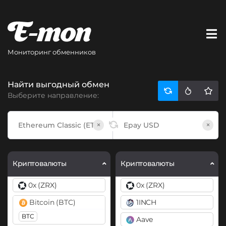
Мониторинг обменников
Найти выгодный обмен
Выберите направление:
×
×
Криптовалюты
Криптовалюты
0x (ZRX)
0x (ZRX)
Bitcoin (BTC)
1INCH
BTC
Aave