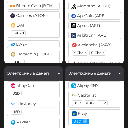
Bitcoin Cash (BCH)
Algorand (ALGO)
Cosmos (ATOM)
ApeCoin (APE)
DAI
Aptos (APT)
ERC20
Arbitrum (ARB)
DASH
Avalanche (AVAX)
X Chain
C Chain
Dogecoin (DOGE)
DOGE
Basic Attention Token (B
ERC20
Polkadot (DOT)
Электронные деньги
Электронные деньги
DOT
Binance Coin (BNB)
ePayCore
Alipay CNY
BEP20
BEP2
Ethereum (ETH)
USD
Capitalist
BEP20
ERC20
ARB
Bitcoin (BTC)
USD
RUB
EUR
NixMoney
BTC
BEP20
Lightning
×
Ethereum Classic (ETC)
USD
Epay
OP
ARB
AVAXC
Gram (Toncoin)
×
USD
Payeer
Bitcoin Cash (BCH)