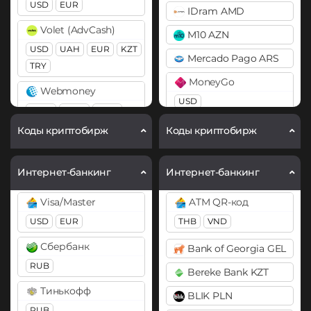
ICON (ICX)
USD
EUR
IDram AMD
Bitcoin SV (BSV)
Litecoin (LTC)
Volet (AdvCash)
M10 AZN
BitTorrent (BTT)
USD
Monero (XMR)
UAH
EUR
KZT
Mercado Pago ARS
Cardano (ADA)
TRY
NEO
MoneyGo
Chainlink (LINK)
Webmoney
Qtum
USD
BEP20
ERC20
WMZ
WME
WMT
Ripple (XRP)
Neteller
Коды криптобирж
Коды криптобирж
Chiliz (CHZ)
Tether (USDT)
USD
EUR
Compound (COMP)
ERC20
TRC20
BEP20
Payoneer
Интернет-банкинг
Интернет-банкинг
SOL
POL
ARB
TON
Cosmos (ATOM)
USD
EUR
Visa/Master
ATM QR-код
Cronos (CRO)
Tezos (XTZ)
PayPal
USD
EUR
THB
VND
Curve (CRV)
Tron (TRX)
USD
EUR
GBP
CAD
Сбербанк
Bank of Georgia GEL
AUD
DAI
TrueUSD (TUSD)
RUB
Bereke Bank KZT
ERC20
ERC20
TRC20
PaySera
Тинькофф
BLIK PLN
USD
EUR
USD Coin (USDC)
DASH
RUB