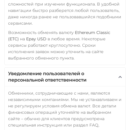
сложностей при изучении функционала. В удобной
Verge (XVG)
навигации быстро разберется любой пользователь,
WAVES
даже никогда ранее не пользовавшийся подобными
сервисами.
Wrapped Bitcoin (WBTC)
Возможность обменять валюту
Ethereum Classic
ERC20
AVAXC
(ETC)
на
Epay USD
в любое время. Некоторые
Wrapped Ethereum (WET
сервисы работают круглосуточно. Сроки
исполнения заявок можно уточнить на сайте
ERC20
AVAXC
BASE
выбранного обменного пункта.
CRO
RONIN
Yearn.finance (YFI)
Уведомление пользователей о
персональной ответственности
Zcash (ZEC)
Обменники, сотрудничающие с нами, являются
независимыми компаниями. Мы не устанавливаем и
не регулируем условия обмена валют. Все детали
финансовых операций уточняйте на выбранном
сайте – обычно для клиентов предусмотрена
специальная инструкция или раздел FAQ,