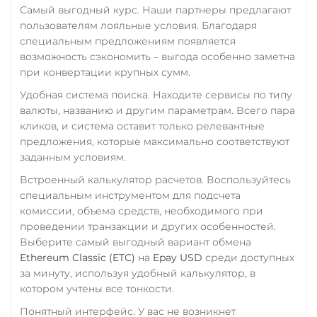
TrueUSD (TUSD)
Самый выгодный курс. Наши партнеры предлагают
RUB
CASH-IN RUB
ERC20
TRC20
BEP
пользователям лояльные условия. Благодаря
QR RUB
специальным предложениям появляется
TRUMP
УкрСиббанк UAH
возможность сэкономить – выгода особенно заметна
при конвертации крупных сумм.
Trust Wallet Token (TWT)
Фридом Банк KZT
Удобная система поиска. Находите сервисы по типу
BEP20
Центр Кредит KZT
валюты, названию и другим параметрам. Всего пара
Uniswap (UNI)
кликов, и система оставит только релевантные
Элкарт KGS
предложения, которые максимально соответствуют
ERC20
заданным условиям.
USD Coin (USDC)
Встроенный калькулятор расчетов. Воспользуйтесь
ERC20
BEP20
AVAX
специальным инструментом для подсчета
SOL
Polygon
комиссии, объема средств, необходимого при
CRONOS
ARB
OP
проведении транзакции и других особенностей.
BASE
RONIN
NEAR
Выберите самый выгодный вариант обмена
XLM
SUI
SONIC
Ethereum Classic (ETC)
на
Epay USD
среди доступных
за минуту, используя удобный калькулятор, в
Utopia USD (UUSD)
котором учтены все тонкости.
VeChain (VET)
Понятный интерфейс. У вас не возникнет