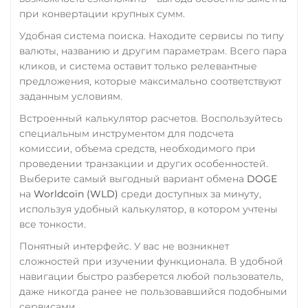
Совкомбанк RUB
Trust Wallet Token (TWT)
при конвертации крупных сумм.
Счет ИП/ООО
BEP20
Удобная система поиска. Находите сервисы по типу
UAH
RUB
USD
EUR
Uniswap (UNI)
валюты, названию и другим параметрам. Всего пара
CNY
кликов, и система оставит только релевантные
ERC20
предложения, которые максимально соответствуют
Тинькофф
USD Coin (USDC)
заданным условиям.
RUB
CASH-IN RUB
ERC20
BEP20
TRC20
Встроенный калькулятор расчетов. Воспользуйтесь
QR RUB
AVAX
SOL
Polygon
специальным инструментом для подсчета
CRONOS
ARB
OP
комиссии, объема средств, необходимого при
УкрСиббанк UAH
проведении транзакции и других особенностей.
BASE
RONIN
NEAR
Фридом Банк KZT
Выберите самый выгодный вариант обмена
DOGE
XLM
SUI
SONIC
на
Worldcoin (WLD)
среди доступных за минуту,
Центр Кредит KZT
Utopia USD (UUSD)
используя удобный калькулятор, в котором учтены
Элкарт KGS
все тонкости.
VeChain (VET)
Понятный интерфейс. У вас не возникнет
Verge (XVG)
сложностей при изучении функционала. В удобной
навигации быстро разберется любой пользователь,
WAVES
даже никогда ранее не пользовавшийся подобными
Wrapped Bitcoin (WBTC)
сервисами.