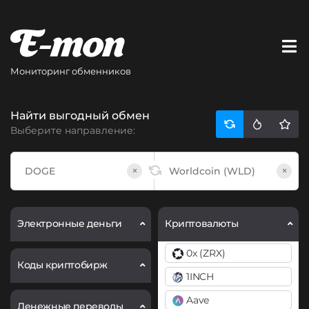
Мониторинг обменников
Найти выгодный обмен
Выберите направление:
×
×
Электронные деньги
Криптовалюты
0x (ZRX)
Коды криптобирж
1INCH
Aave
Денежные переводы