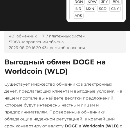
RON
KRW
JPY
BRL
Авангард RUB
NEO
INR
MXN
SGD
CNY
Ак Барс Банк RUB
ARS
Notcoin (NOT)
Альфа-Банк
ONDO
RUB
CASH-IN RUB
401 обменник
717 платежных систем
Ontology (ONT)
51088 направлений обмена
Беларусбанк BYN
Optimism (OP)
2026-08-09 16:30:43 время обновления
ВТБ Банк RUB
PancakeSwap (CAKE)
Выгодный обмен DOGE на
Газпромбанк RUB
Pax Dollar (USDP)
Worldcoin (WLD)
Евразийский Банк KZT
ERC20
ЕРИП Расчет BYN
Существует множество обменников электронных
Pepe
денег, предлагающих клиентам выгодные условия. На
Карта Unionpay CNY
Pol (ex-MATIC)
нашем портале вы найдете десятки предложений,
Карта UZCARD UZS
POL
ERC20
которые будут интересны частным лицам и
предпринимателям. Проверенные обменники,
Карта МИР RUB
Qtum
обладающие надежной репутацией, в кратчайший
Любой банк
Quant (QNT)
срок конвертируют валюту
DOGE
в
Worldcoin (WLD)
с