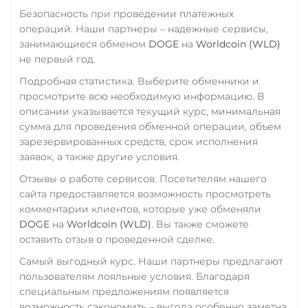
Приват24
Tether (USDT)
Безопасность при проведении платежных
USD
EUR
UAH
операций. Наши партнеры – надежные сервисы,
Omni
ERC20
TRC20
занимающиеся обменом
DOGE
на
Worldcoin (WLD)
BEP20
SOL
POL
Промсвязьбанк RUB
не первый год.
CRONOS
ARB
AVAXC
ПУМБ UAH
OP
TON
NEAR
APT
Подробная статистика. Выберите обменники и
просмотрите всю необходимую информацию. В
Райффайзен
Tether Gold (XAUt)
описании указывается текущий курс, минимальная
RUB
UAH
сумма для проведения обменной операции, объем
Tezos (XTZ)
зарезервированных средств, срок исполнения
РНКБ RUB
The Sandbox (SAND)
заявок, а также другие условия.
Росбанк RUB
THETA
Отзывы о работе сервисов. Посетителям нашего
сайта предоставляется возможность просмотреть
Россельхоз банк RUB
Tornado Cash (TORN)
комментарии клиентов, которые уже обменяли
Русский Стандарт RUB
Tron (TRX)
DOGE
на
Worldcoin (WLD)
. Вы также сможете
оставить отзыв о проведенной сделке.
Сбербанк
TrueUSD (TUSD)
RUB
KZT
QR RUB
Самый выгодный курс. Наши партнеры предлагают
ERC20
TRC20
BEP
пользователям лояльные условия. Благодаря
СБП RUB
TRUMP
специальным предложениям появляется
возможность сэкономить – выгода особенно заметна