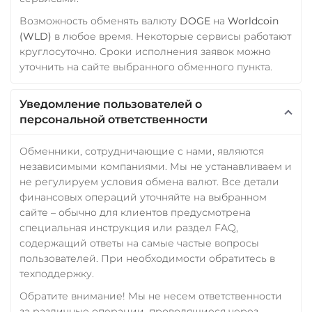
ERC20
AVAXC
Возможность обменять валюту
DOGE
на
Worldcoin
(WLD)
в любое время. Некоторые сервисы работают
Wrapped Ethereum (WET
круглосуточно. Сроки исполнения заявок можно
ERC20
AVAXC
BASE
уточнить на сайте выбранного обменного пункта.
CRO
RONIN
Yearn.finance (YFI)
Уведомление пользователей о
персональной ответственности
Zcash (ZEC)
Обменники, сотрудничающие с нами, являются
независимыми компаниями. Мы не устанавливаем и
не регулируем условия обмена валют. Все детали
финансовых операций уточняйте на выбранном
сайте – обычно для клиентов предусмотрена
специальная инструкция или раздел FAQ,
содержащий ответы на самые частые вопросы
пользователей. При необходимости обратитесь в
техподдержку.
Обратите внимание! Мы не несем ответственности
за различные операции, проводящиеся через