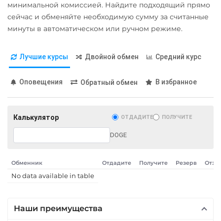
USD
RUB
EUR
UAH
минимальной комиссией. Найдите подходящий прямо
Ravencoin (RVN)
KZT
GBP
CNY
THB
сейчас и обменяйте необходимую сумму за считанные
JPY
TRY
BYN
CAD
Ripple (XRP)
минуты в автоматическом или ручном режиме.
AMD
HKD
PLN
INR
Shib
VND
BGN
AED
GEL
Лучшие курсы
Двойной обмен
Средний курс
ERC20
BEP20
AUD
ILS
IDR
NZD
KRW
PKR
NGN
Solana (SOL)
Оповещения
В избранное
Обратный обмен
MYR
RON
PHP
CZK
StableUSD (USDS)
ARS
MXN
SEK
BDT
CLP
UYU
Starknet (STRK)
Калькулятор
ОТДАДИТЕ
ПОЛУЧИТЕ
Stellar (XLM)
МТС Банк RUB
DOGE
Sui
Открытие RUB
Sushi
ОТП Банк
Обменник
Отдадите
Получите
Резерв
Отзы
RUB
UAH
No data available in table
Synthetix (SNX)
Ощадбанк UAH
Terra (LUNA)
Наши преимущества
Почта Банк RUB
Terra Classic (LUNC)