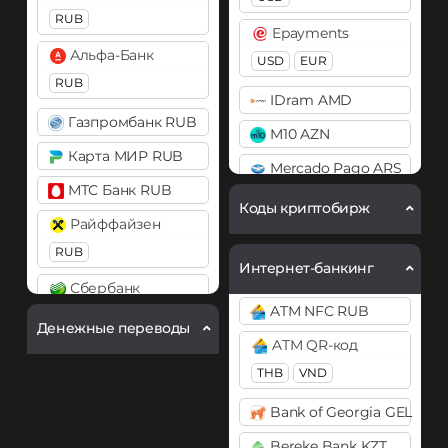
Bitcoin Cash (BCH)
RUB
Litecoin (LTC)
Epayments
Bitcoin SV (BSV)
Альфа-Банк
Monero (XMR)
USD
EUR
BitTorrent (BTT)
RUB
PancakeSwap (CAKE)
IDram AMD
Cardano (ADA)
Газпромбанк RUB
Ripple (XRP)
M10 AZN
Chainlink (LINK)
Карта МИР RUB
Shib
BEP20
ERC20
Mercado Pago ARS
ERC20
МТС Банк RUB
MoneyGo
Compound (COMP)
Коды криптобирж
Райффайзен
Solana (SOL)
USD
Cosmos (ATOM)
RUB
Stellar (XLM)
Neteller
Интернет-банкинг
Cronos (CRO)
Сбербанк
Sui
USD
EUR
DAI
ATM NFC RUB
RUB
Денежные переводы
Tether (USDT)
Payoneer
ERC20
ATM QR-код
СБП RUB
ERC20
TRC20
USD
EUR
THB
Decentraland (MANA)
VND
BEP20
SOL
TON
Тинькофф
PayPal
Dogecoin (DOGE)
Bank of Georgia GEL
RUB
Tezos (XTZ)
USD
EUR
GBP
DOGE
Bereke Bank KZT
CAD
AUD