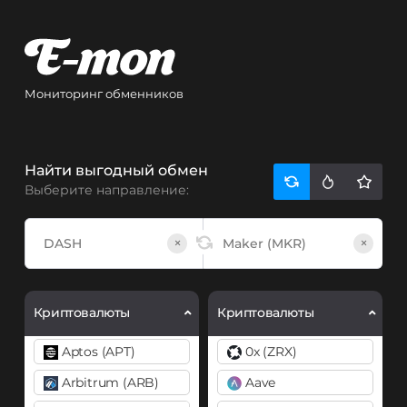
Мониторинг обменников
Найти выгодный обмен
Выберите направление:
×
×
Криптовалюты
Криптовалюты
Aptos (APT)
0x (ZRX)
Arbitrum (ARB)
Aave