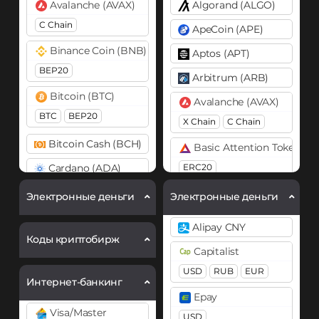
Avalanche (AVAX)
Algorand (ALGO)
C Chain
ApeCoin (APE)
Binance Coin (BNB)
Aptos (APT)
BEP20
Arbitrum (ARB)
Bitcoin (BTC)
Avalanche (AVAX)
BTC
BEP20
X Chain
C Chain
Bitcoin Cash (BCH)
Basic Attention Token (B
Cardano (ADA)
ERC20
Chainlink (LINK)
Binance Coin (BNB)
Электронные деньги
Электронные деньги
ERC20
BEP20
BEP2
Alipay CNY
Bitcoin (BTC)
Коды криптобирж
Cosmos (ATOM)
Capitalist
BTC
BEP20
Ethereum (ETH)
USD
RUB
EUR
Lightning
OP
ARB
Интернет-банкинг
BEP20
ERC20
AVAXC
Epay
Ethereum Classic (ETC)
Visa/Master
USD