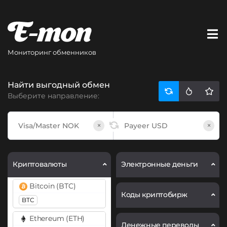
Мониторинг обменников
Найти выгодный обмен
Выберите направление:
×
×
Криптовалюты
Электронные деньги
Bitcoin (BTC)
Коды криптобирж
BTC
Ethereum (ETH)
Денежные переводы