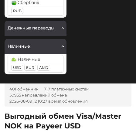
Сбербанк
RUB
Денежные переводы
Наличные
Наличные
USD
EUR
AMD
401 обменник
717 платежных систем
50955 направлений обмена
2026-08-09 12:10:27 время обновления
Выгодный обмен Visa/Master
NOK на Payeer USD