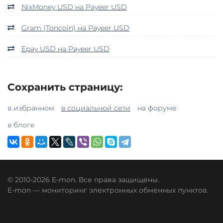
NixMoney USD на Payeer USD
Gram (Toncoin) на Payeer USD
Epay USD на Payeer USD
Сохранить страницу:
в избранном
в социальной сети
на форуме
в блоге
© 2010-2026 E-mon. Все права защищены.
E-mon — мониторинг электронных обменных пунктов.