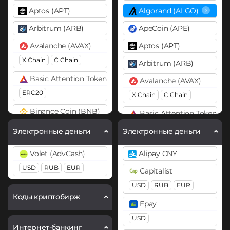
×
Aptos (APT)
Algorand (ALGO)
Arbitrum (ARB)
ApeCoin (APE)
Avalanche (AVAX)
Aptos (APT)
X Chain
C Chain
Arbitrum (ARB)
Basic Attention Token (BAT)
Avalanche (AVAX)
ERC20
X Chain
C Chain
Binance Coin (BNB)
Basic Attention Token (B
BEP20
BEP2
ERC20
Электронные деньги
Электронные деньги
Bitcoin (BTC)
Binance Coin (BNB)
Volet (AdvCash)
Alipay CNY
×
BTC
BEP20
BEP20
BEP2
USD
RUB
EUR
Capitalist
Bitcoin Cash (BCH)
Bitcoin (BTC)
USD
RUB
EUR
BEP20
Lightning
OP
Bitcoin SV (BSV)
Коды криптобирж
Epay
ARB
AVAXC
BitTorrent (BTT)
USD
Bitcoin Cash (BCH)
Интернет-банкинг