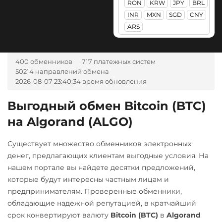
UAH
RON
KRW
JPY
BRL
Авангард RUB
Litecoin (LTC)
INR
MXN
SGD
CNY
Pepe
Тинькофф
Ак Барс Банк RUB
ARS
Maker (MKR)
Pol (ex-MATIC)
RUB
Альфа-Банк
Monero (XMR)
POL
ERC20
УкрСиббанк UAH
RUB
UAH
400 обменников
717 платежных систем
NEAR Protocol
Qtum
CASH-IN RUB
50214 направлений обмена
NEO
2026-08-07 23:40:34 время обновления
Ravencoin (RVN)
Беларусбанк BYN
Notcoin (NOT)
Ripple (XRP)
ВТБ Банк RUB
Выгодный обмен Bitcoin (BTC)
ONDO
Shib
на Algorand (ALGO)
Газпромбанк RUB
Ontology (ONT)
ERC20
BEP20
Евразийский Банк KZT
Существует множество обменников электронных
Optimism (OP)
Solana (SOL)
ЕРИП Расчет BYN
денег, предлагающих клиентам выгодные условия. На
PancakeSwap (CAKE)
StableUSD (USDS)
нашем портале вы найдете десятки предложений,
Карта Unionpay CNY
которые будут интересны частным лицам и
Pax Dollar (USDP)
Starknet (STRK)
Карта UZCARD UZS
предпринимателям. Проверенные обменники,
ERC20
Stellar (XLM)
обладающие надежной репутацией, в кратчайший
Карта МИР RUB
Pepe
срок конвертируют валюту
Bitcoin (BTC)
в
Algorand
Sui
Любой банк