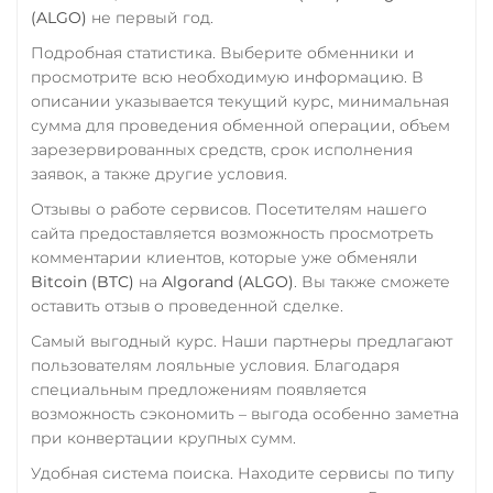
(ALGO)
не первый год.
VeChain (VET)
Подробная статистика. Выберите обменники и
Verge (XVG)
просмотрите всю необходимую информацию. В
WAVES
описании указывается текущий курс, минимальная
сумма для проведения обменной операции, объем
Wrapped Bitcoin (WBTC)
зарезервированных средств, срок исполнения
ERC20
AVAXC
заявок, а также другие условия.
Wrapped Ethereum (WET
Отзывы о работе сервисов. Посетителям нашего
сайта предоставляется возможность просмотреть
ERC20
AVAXC
BASE
комментарии клиентов, которые уже обменяли
CRO
RONIN
Bitcoin (BTC)
на
Algorand (ALGO)
. Вы также сможете
Yearn.finance (YFI)
оставить отзыв о проведенной сделке.
Zcash (ZEC)
Самый выгодный курс. Наши партнеры предлагают
пользователям лояльные условия. Благодаря
специальным предложениям появляется
возможность сэкономить – выгода особенно заметна
при конвертации крупных сумм.
Удобная система поиска. Находите сервисы по типу