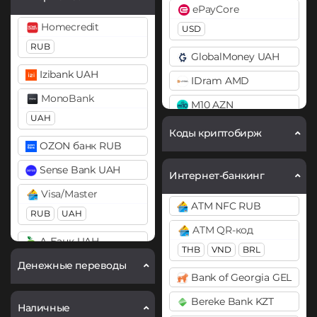
Cardano (ADA)
ePayCore
Bitcoin SV (BSV)
Chainlink (LINK)
Homecredit
USD
BitTorrent (BTT)
BEP20
ERC20
RUB
GlobalMoney UAH
Cardano (ADA)
Compound (COMP)
Izibank UAH
IDram AMD
Chainlink (LINK)
Cosmos (ATOM)
MonoBank
M10 AZN
BEP20
ERC20
UAH
Cronos (CRO)
Mercado Pago ARS
Коды криптобирж
Chiliz (CHZ)
DAI
OZON банк RUB
MoneyGo
Compound (COMP)
ERC20
Sense Bank UAH
USD
RUB
Интернет-банкинг
Cosmos (ATOM)
DASH
Visa/Master
Neteller
ATM NFC RUB
Cronos (CRO)
RUB
UAH
Decentraland (MANA)
USD
EUR
ATM QR-код
Curve (CRV)
Dogecoin (DOGE)
А-Банк UAH
NixMoney
THB
VND
BRL
DAI
DOGE
USD
Денежные переводы
Авангард RUB
Bank of Georgia GEL
ERC20
Polkadot (DOT)
Payeer
Ак Барс Банк RUB
Bereke Bank KZT
DASH
DOT
Наличные
USD
EUR
Альфа-Банк