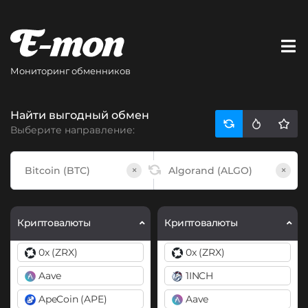
Мониторинг обменников
Найти выгодный обмен
Выберите направление:
×
×
Криптовалюты
Криптовалюты
0x (ZRX)
0x (ZRX)
Aave
1INCH
ApeCoin (APE)
Aave