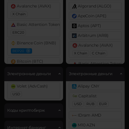
Avalanche (AVAX)
Algorand (ALGO)
X Chain
ApeCoin (APE)
Basic Attention Token (BAT)
Aptos (APT)
ERC20
Arbitrum (ARB)
Binance Coin (BNB)
Avalanche (AVAX)
×
BEP20
X Chain
C Chain
Bitcoin (BTC)
Basic Attention Token (B
BTC
BEP20
ERC20
Электронные деньги
Электронные деньги
Bitcoin Cash (BCH)
Binance Coin (BNB)
Volet (AdvCash)
Alipay CNY
Cardano (ADA)
BEP2
USD
Capitalist
Chainlink (LINK)
Bitcoin (BTC)
USD
RUB
EUR
ERC20
BTC
BEP20
OP
Коды криптобирж
IDram AMD
ARB
AVAXC
Cosmos (ATOM)
M10 AZN
Bitcoin Cash (BCH)
Интернет-банкинг