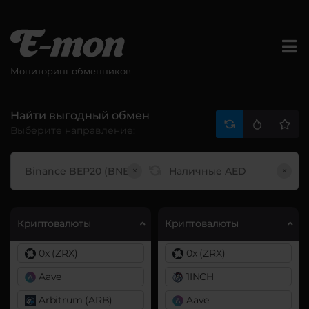
Мониторинг обменников
Найти выгодный обмен
Выберите направление:
×
×
Криптовалюты
Криптовалюты
0x (ZRX)
0x (ZRX)
Aave
1INCH
Arbitrum (ARB)
Aave