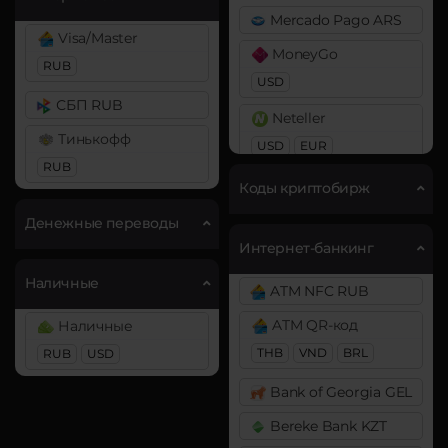
DAI
Mercado Pago ARS
Bitcoin SV (BSV)
ERC20
Visa/Master
MoneyGo
BitTorrent (BTT)
RUB
DASH
USD
Cardano (ADA)
Decentraland (MANA)
СБП RUB
Neteller
Chainlink (LINK)
Dogecoin (DOGE)
Тинькофф
USD
EUR
BEP20
ERC20
DOGE
RUB
Payoneer
Коды криптобирж
Compound (COMP)
Polkadot (DOT)
USD
EUR
Денежные переводы
DOT
Cosmos (ATOM)
PayPal
Интернет-банкинг
Cronos (CRO)
Ethereum (ETH)
USD
EUR
GBP
CAD
Наличные
ATM NFC RUB
BEP20
ERC20
OP
Curve (CRV)
AUD
ARB
ATM QR-код
Наличные
DAI
PaySera
THB
VND
BRL
RUB
Ethereum Classic (ETC)
USD
ERC20
USD
EUR
Filecoin (FIL)
Bank of Georgia GEL
DASH
Paytm INR
ICON (ICX)
Bereke Bank KZT
Decentraland (MANA)
Pix BRL