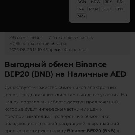
RON
KRW
JPY
BRL
Ак Барс Банк RUB
NEO
Uniswap (UNI)
INR
MXN
SGD
CNY
Альфа-Банк
ARS
ERC20
Notcoin (NOT)
RUB
CASH-IN RUB
USD Coin (USDC)
ONDO
Беларусбанк BYN
ERC20
BEP20
SOL
399 обменников
714 платежных систем
Ontology (ONT)
Polygon
ARB
OP
50196 направлений обмена
ВТБ Банк RUB
Optimism (OP)
2026-08-06 19:10:43 время обновления
VeChain (VET)
Газпромбанк RUB
PancakeSwap (CAKE)
Выгодный обмен Binance
Yearn.finance (YFI)
Евразийский Банк KZT
Pax Dollar (USDP)
BEP20 (BNB) на Наличные AED
Zcash (ZEC)
ЕРИП Расчет BYN
ERC20
Карта Unionpay CNY
Существует множество обменников электронных
Pepe
денег, предлагающих клиентам выгодные условия. На
Карта UZCARD UZS
Pol (ex-MATIC)
нашем портале вы найдете десятки предложений,
Карта МИР RUB
POL
которые будут интересны частным лицам и
предпринимателям. Проверенные обменники,
Любой банк
Qtum
обладающие надежной репутацией, в кратчайший
USD
RUB
EUR
UAH
Ravencoin (RVN)
срок конвертируют валюту
Binance BEP20 (BNB)
в
KZT
GBP
CNY
THB