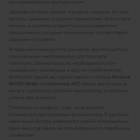
CRO
RONIN
при конвертации крупных сумм.
Удобная система поиска. Находите сервисы по типу
Yearn.finance (YFI)
валюты, названию и другим параметрам. Всего пара
Zcash (ZEC)
кликов, и система оставит только релевантные
предложения, которые максимально соответствуют
Zilliqa (ZIL)
заданным условиям.
Встроенный калькулятор расчетов. Воспользуйтесь
специальным инструментом для подсчета
комиссии, объема средств, необходимого при
проведении транзакции и других особенностей.
Выберите самый выгодный вариант обмена
Binance
BEP20 (BNB)
на
Наличные AED
среди доступных за
минуту, используя удобный калькулятор, в котором
учтены все тонкости.
Понятный интерфейс. У вас не возникнет
сложностей при изучении функционала. В удобной
навигации быстро разберется любой пользователь,
даже никогда ранее не пользовавшийся подобными
сервисами.