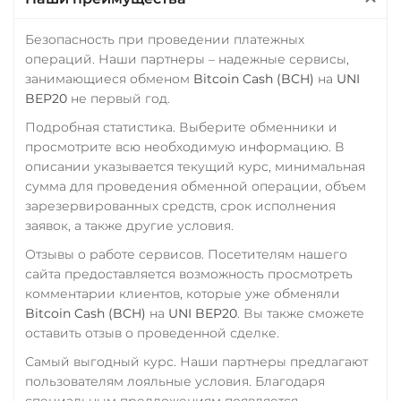
THETA
ПУМБ UAH
Безопасность при проведении платежных
Tornado Cash (TORN)
Райффайзен
операций. Наши партнеры – надежные сервисы,
Tron (TRX)
RUB
UAH
занимающиеся обменом
Bitcoin Cash (BCH)
на
UNI
BEP20
не первый год.
TrueUSD (TUSD)
РНКБ RUB
Подробная статистика. Выберите обменники и
ERC20
TRC20
BEP
Росбанк RUB
просмотрите всю необходимую информацию. В
TRUMP
описании указывается текущий курс, минимальная
Россельхоз банк RUB
сумма для проведения обменной операции, объем
Trust Wallet Token (TWT)
Русский Стандарт RUB
зарезервированных средств, срок исполнения
BEP20
заявок, а также другие условия.
Сбербанк
Uniswap (UNI)
Отзывы о работе сервисов. Посетителям нашего
RUB
KZT
QR RUB
сайта предоставляется возможность просмотреть
ERC20
СБП RUB
комментарии клиентов, которые уже обменяли
USD Coin (USDC)
Bitcoin Cash (BCH)
на
UNI BEP20
. Вы также сможете
Совкомбанк RUB
оставить отзыв о проведенной сделке.
ERC20
BEP20
TRC20
Счет ИП/ООО
AVAX
SOL
Polygon
Самый выгодный курс. Наши партнеры предлагают
CRONOS
ARB
OP
UAH
RUB
USD
EUR
пользователям лояльные условия. Благодаря
BASE
RONIN
NEAR
CNY
специальным предложениям появляется