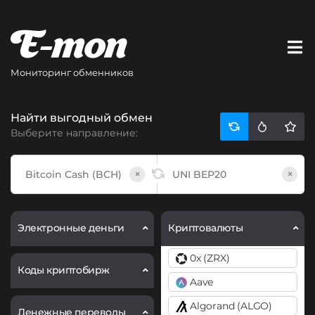
Мониторинг обменников
Найти выгодный обмен
Выберите направление:
×
×
Электронные деньги
Криптовалюты
0x (ZRX)
Коды криптобирж
Aave
Algorand (ALGO)
Денежные переводы