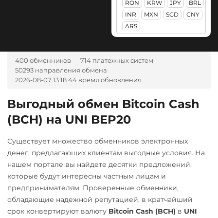
RON
KRW
JPY
BRL
RUB
CASH-IN RUB
Optimism (OP)
INR
MXN
SGD
CNY
ARS
PancakeSwap (CAKE)
Беларусбанк BYN
ВТБ Банк RUB
Pax Dollar (USDP)
ERC20
400 обменников
714 платежных систем
Газпромбанк RUB
50293 направления обмена
Pepe
Евразийский Банк KZT
2026-08-07 13:18:44 время обновления
Pol (ex-MATIC)
ЕРИП Расчет BYN
Выгодный обмен Bitcoin Cash
POL
Карта Unionpay CNY
(BCH) на UNI BEP20
Qtum
Карта UZCARD UZS
Существует множество обменников электронных
Ravencoin (RVN)
Карта МИР RUB
денег, предлагающих клиентам выгодные условия. На
Ripple (XRP)
Любой банк
нашем портале вы найдете десятки предложений,
USD
RUB
EUR
UAH
Shib
которые будут интересны частным лицам и
KZT
GBP
CNY
THB
предпринимателям. Проверенные обменники,
ERC20
BEP20
JPY
TRY
BYN
CAD
обладающие надежной репутацией, в кратчайший
Solana (SOL)
AMD
HKD
PLN
INR
срок конвертируют валюту
Bitcoin Cash (BCH)
в
UNI