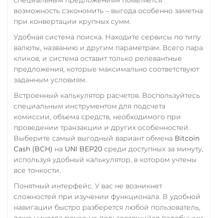
XLM
возможность сэкономить – выгода особенно заметна
Тинькофф
при конвертации крупных сумм.
Utopia USD (UUSD)
RUB
CASH-IN RUB
Удобная система поиска. Находите сервисы по типу
QR RUB
VeChain (VET)
валюты, названию и другим параметрам. Всего пара
кликов, и система оставит только релевантные
УкрСиббанк UAH
Verge (XVG)
предложения, которые максимально соответствуют
Фридом Банк KZT
WAVES
заданным условиям.
Центр Кредит KZT
Wrapped Bitcoin (WBTC)
Встроенный калькулятор расчетов. Воспользуйтесь
специальным инструментом для подсчета
ERC20
AVAXC
Элкарт KGS
комиссии, объема средств, необходимого при
Wrapped Ethereum (WET
проведении транзакции и других особенностей.
Выберите самый выгодный вариант обмена
Bitcoin
ERC20
AVAXC
BASE
Cash (BCH)
на
UNI BEP20
среди доступных за минуту,
CRO
RONIN
используя удобный калькулятор, в котором учтены
Yearn.finance (YFI)
все тонкости.
Понятный интерфейс. У вас не возникнет
Zcash (ZEC)
сложностей при изучении функционала. В удобной
навигации быстро разберется любой пользователь,
даже никогда ранее не пользовавшийся подобными