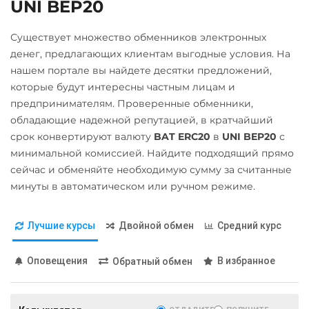
Qtum
UNI BEP20
Беларусбанк BYN
Ravencoin (RVN)
Существует множество обменников электронных
ВТБ Банк RUB
Ripple (XRP)
денег, предлагающих клиентам выгодные условия. На
Газпромбанк RUB
нашем портале вы найдете десятки предложений,
Shib
Евразийский Банк KZT
которые будут интересны частным лицам и
ERC20
BEP20
предпринимателям. Проверенные обменники,
ЕРИП Расчет BYN
Solana (SOL)
обладающие надежной репутацией, в кратчайший
Карта Unionpay CNY
срок конвертируют валюту
BAT ERC20
в
UNI BEP20
с
StableUSD (USDS)
минимальной комиссией. Найдите подходящий прямо
Карта UZCARD UZS
Starknet (STRK)
сейчас и обменяйте необходимую сумму за считанные
Карта МИР RUB
минуты в автоматическом или ручном режиме.
Stellar (XLM)
Любой банк
Sui
USD
RUB
EUR
UAH
Лучшие курсы
Двойной обмен
Средний курс
Terra (LUNA)
KZT
GBP
CNY
THB
JPY
TRY
BYN
CAD
Terra Classic (LUNC)
Оповещения
В избранное
Обратный обмен
HKD
PLN
INR
VND
Tether (USDT)
BGN
AED
GEL
AUD
Omni
ERC20
TRC20
ILS
IDR
NZD
KRW