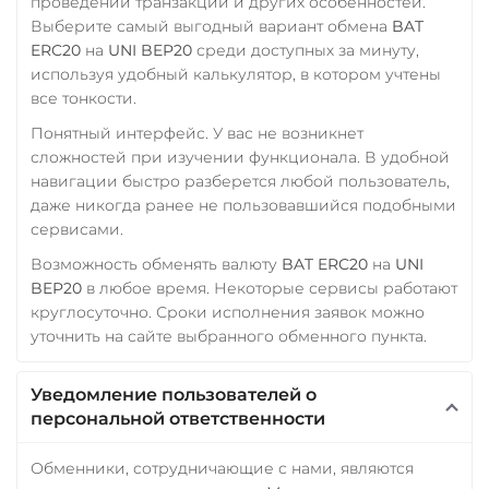
проведении транзакции и других особенностей.
Yearn.finance (YFI)
Выберите самый выгодный вариант обмена
BAT
УкрСиббанк UAH
Zcash (ZEC)
ERC20
на
UNI BEP20
среди доступных за минуту,
Фридом Банк KZT
используя удобный калькулятор, в котором учтены
все тонкости.
Центр Кредит KZT
Понятный интерфейс. У вас не возникнет
Элкарт KGS
сложностей при изучении функционала. В удобной
навигации быстро разберется любой пользователь,
даже никогда ранее не пользовавшийся подобными
сервисами.
Возможность обменять валюту
BAT ERC20
на
UNI
BEP20
в любое время. Некоторые сервисы работают
круглосуточно. Сроки исполнения заявок можно
уточнить на сайте выбранного обменного пункта.
Уведомление пользователей о
персональной ответственности
Обменники, сотрудничающие с нами, являются