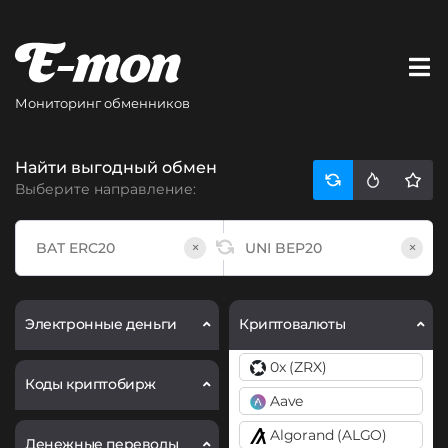
Мониторинг обменников
Найти выгодный обмен
Выберите направление:
×
×
Электронные деньги
Криптовалюты
0x (ZRX)
Коды криптобирж
Aave
Algorand (ALGO)
Денежные переводы