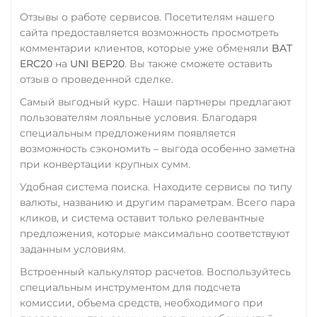
ERC20
Райффайзен
Отзывы о работе сервисов. Посетителям нашего
сайта предоставляется возможность просмотреть
RUB
UAH
USD Coin (USDC)
комментарии клиентов, которые уже обменяли
BAT
ERC20
BEP20
AVAX
РНКБ RUB
ERC20
на
UNI BEP20
. Вы также сможете оставить
SOL
Polygon
ARB
отзыв о проведенной сделке.
Росбанк RUB
OP
BASE
NEAR
Самый выгодный курс. Наши партнеры предлагают
XLM
Россельхоз банк RUB
пользователям лояльные условия. Благодаря
специальным предложениям появляется
Utopia USD (UUSD)
Русский Стандарт RUB
возможность сэкономить – выгода особенно заметна
VeChain (VET)
Сбербанк
при конвертации крупных сумм.
RUB
QR RUB
Verge (XVG)
Удобная система поиска. Находите сервисы по типу
валюты, названию и другим параметрам. Всего пара
СБП RUB
WAVES
кликов, и система оставит только релевантные
Счет ИП/ООО
Wrapped Bitcoin (WBTC)
предложения, которые максимально соответствуют
заданным условиям.
UAH
USD
EUR
ERC20
Встроенный калькулятор расчетов. Воспользуйтесь
Тинькофф
Wrapped Ethereum (WET
специальным инструментом для подсчета
RUB
CASH-IN RUB
ERC20
BASE
комиссии, объема средств, необходимого при
QR RUB