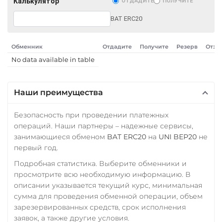
Калькулятор
ОТДАДИТЕ
ПОЛУЧИТЕ
BEP20
SOL
POL
PKR
NGN
MYR
ARB
AVAXC
OP
BAT ERC20
RON
PHP
CZK
TON
NEAR
MXN
SEK
BDT
CLP
UYU
Обменник
Отдадите
Получите
Резерв
Отзы
Tether Gold (XAUt)
No data available in table
МТС Банк RUB
Tezos (XTZ)
Открытие RUB
THETA
Наши преимущества
ОТП Банк
Tornado Cash (TORN)
UAH
Безопасность при проведении платежных
Tron (TRX)
операций. Наши партнеры – надежные сервисы,
Ощадбанк UAH
TrueUSD (TUSD)
занимающиеся обменом
BAT ERC20
на
UNI BEP20
не
первый год.
ERC20
TRC20
BEP
Почта Банк RUB
Подробная статистика. Выберите обменники и
Приват24
TRUMP
просмотрите всю необходимую информацию. В
USD
EUR
UAH
Trust Wallet Token (TWT)
описании указывается текущий курс, минимальная
сумма для проведения обменной операции, объем
BEP20
Промсвязьбанк RUB
зарезервированных средств, срок исполнения
ПУМБ UAH
Uniswap (UNI)
заявок, а также другие условия.