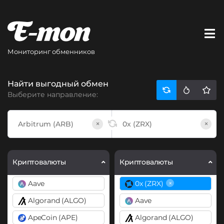
Мониторинг обменников
Найти выгодный обмен
Выберите направление:
×
×
Криптовалюты
Криптовалюты
×
Aave
0x (ZRX)
Algorand (ALGO)
Aave
ApeCoin (APE)
Algorand (ALGO)