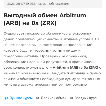
UAH
2026-08-07 19:26:54 время обновления
PancakeSwap (CAKE)
Беларусбанк BYN
Qtum
Тинькофф
ВТБ Банк RUB
Pax Dollar (USDP)
Выгодный обмен Arbitrum
Ravencoin (RVN)
RUB
ERC20
(ARB) на 0x (ZRX)
Газпромбанк RUB
Ripple (XRP)
УкрСиббанк UAH
Pepe
Евразийский Банк KZT
Shib
Существует множество обменников электронных
Pol (ex-MATIC)
ЕРИП Расчет BYN
ERC20
BEP20
денег, предлагающих клиентам выгодные условия. На
POL
нашем портале вы найдете десятки предложений,
Карта Unionpay CNY
Solana (SOL)
которые будут интересны частным лицам и
Qtum
Карта UZCARD UZS
StableUSD (USDS)
предпринимателям. Проверенные обменники,
Ravencoin (RVN)
обладающие надежной репутацией, в кратчайший
Карта МИР RUB
Starknet (STRK)
срок конвертируют валюту
Arbitrum (ARB)
в
0x (ZRX)
с
Ripple (XRP)
Любой банк
Stellar (XLM)
минимальной комиссией. Найдите подходящий прямо
USD
RUB
EUR
UAH
Shib
сейчас и обменяйте необходимую сумму за считанные
Sui
KZT
GBP
CNY
THB
ERC20
BEP20
минуты в автоматическом или ручном режиме.
Terra (LUNA)
JPY
TRY
BYN
CAD
Solana (SOL)
HKD
PLN
INR
VND
Terra Classic (LUNC)
Лучшие курсы
Двойной обмен
Средний курс
BGN
AED
GEL
AUD
StableUSD (USDS)
Tether (USDT)
ILS
IDR
NZD
KRW