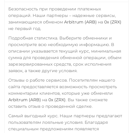
RUB
CASH-IN RUB
Yearn.finance (YFI)
Utopia USD (UUSD)
QR RUB
Безопасность при проведении платежных
Zcash (ZEC)
операций. Наши партнеры – надежные сервисы,
VeChain (VET)
УкрСиббанк UAH
занимающиеся обменом
Arbitrum (ARB)
на
0x (ZRX)
Verge (XVG)
не первый год.
Фридом Банк KZT
WAVES
Подробная статистика. Выберите обменники и
Центр Кредит KZT
просмотрите всю необходимую информацию. В
Wrapped Bitcoin (WBTC)
Элкарт KGS
описании указывается текущий курс, минимальная
ERC20
AVAXC
сумма для проведения обменной операции, объем
зарезервированных средств, срок исполнения
Wrapped Ethereum (WET
заявок, а также другие условия.
ERC20
AVAXC
BASE
Отзывы о работе сервисов. Посетителям нашего
CRO
RONIN
сайта предоставляется возможность просмотреть
комментарии клиентов, которые уже обменяли
Yearn.finance (YFI)
Arbitrum (ARB)
на
0x (ZRX)
. Вы также сможете
Zcash (ZEC)
оставить отзыв о проведенной сделке.
Самый выгодный курс. Наши партнеры предлагают
пользователям лояльные условия. Благодаря
специальным предложениям появляется