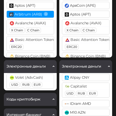
Aptos (APT)
ApeCoin (APE)
×
Arbitrum (ARB)
Aptos (APT)
Avalanche (AVAX)
Avalanche (AVAX)
X Chain
C Chain
X Chain
C Chain
Basic Attention Token (BAT)
Basic Attention Token (B
ERC20
ERC20
Binance Coin (BNB)
Binance Coin (BNB)
BEP20
BEP2
BEP20
BEP2
Электронные деньги
Электронные деньги
Bitcoin (BTC)
Bitcoin (BTC)
Volet (AdvCash)
Alipay CNY
BTC
BEP20
BTC
BEP20
Lightning
USD
RUB
EUR
Capitalist
OP
ARB
AVAXC
Bitcoin Cash (BCH)
USD
RUB
EUR
Bitcoin Cash (BCH)
BitTorrent (BTT)
Коды криптобирж
IDram AMD
Bitcoin SV (BSV)
Cardano (ADA)
M10 AZN
BitTorrent (BTT)
Интернет-банкинг