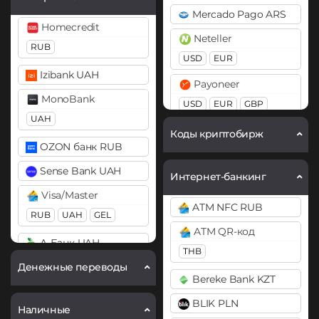
Chainlink (LINK)
Mercado Pago ARS
Cardano (ADA)
BEP20
ERC20
Homecredit
Neteller
Chainlink (LINK)
RUB
Compound (COMP)
USD
EUR
BEP20
ERC20
Cosmos (ATOM)
Izibank UAH
Payoneer
Compound (COMP)
DAI
MonoBank
USD
EUR
GBP
Cosmos (ATOM)
ERC20
UAH
PayPal
Коды криптобирж
Cronos (CRO)
DASH
OZON банк RUB
USD
EUR
GBP
CAD
DAI
AUD
PYUSD
Decentraland (MANA)
Sense Bank UAH
Интернет-банкинг
ERC20
PaySera
Dogecoin (DOGE)
Visa/Master
ATM NFC RUB
DASH
EUR
DOGE
RUB
UAH
GEL
ATM QR-код
Decentraland (MANA)
Polkadot (DOT)
Paytm INR
А-Банк UAH
THB
Dogecoin (DOGE)
DOT
Pix BRL
Денежные переводы
Авангард RUB
Bereke Bank KZT
DOGE
EOS
Revolut
Ак Барс Банк RUB
BLIK PLN
Polkadot (DOT)
EUR
USD
GBP
Наличные
Ethereum (ETH)
Альфа-Банк