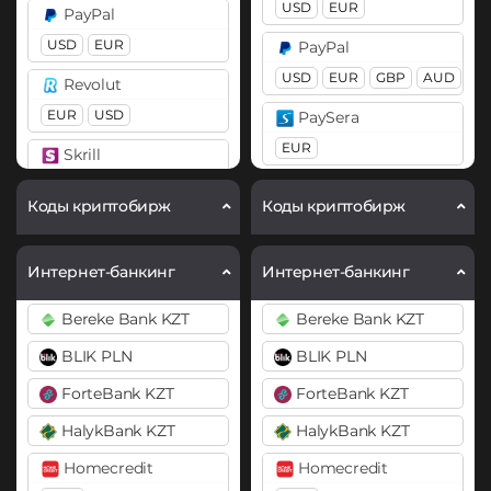
USD
EUR
PayPal
BitTorrent (BTT)
Ethereum (ETH)
USD
EUR
PayPal
Cardano (ADA)
BEP20
ERC20
OP
USD
EUR
GBP
AUD
Revolut
ARB
BASE
Chainlink (LINK)
EUR
USD
PaySera
BEP20
ERC20
Ethereum Classic (ETC)
EUR
Skrill
Gram (Toncoin)
Compound (COMP)
USD
EUR
Pix BRL
Коды криптобирж
Коды криптобирж
Jupiter (JUP)
Cosmos (ATOM)
Volet (AdvCash)
Revolut
Litecoin (LTC)
DAI
USD
RUB
EUR
EUR
USD
GBP
Интернет-банкинг
Интернет-банкинг
ERC20
Monero (XMR)
WeChat CNY
Skrill
Bereke Bank KZT
Bereke Bank KZT
NEAR Protocol
DASH
USD
EUR
BLIK PLN
BLIK PLN
Notcoin (NOT)
Decentraland (MANA)
Volet (AdvCash)
ForteBank KZT
ForteBank KZT
Ontology (ONT)
Dogecoin (DOGE)
USD
EUR
DOGE
HalykBank KZT
HalykBank KZT
Optimism (OP)
Webmoney
Homecredit
Homecredit
Polkadot (DOT)
WMZ
Pax Dollar (USDP)