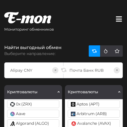
Мониторинг обменников
Найти выгодный обмен
Выберите направление:
×
×
Криптовалюты
Криптовалюты
0x (ZRX)
Aptos (APT)
Aave
Arbitrum (ARB)
Algorand (ALGO)
Avalanche (AVAX)