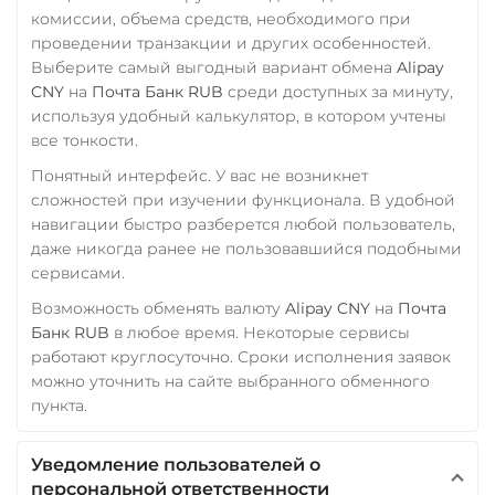
комиссии, объема средств, необходимого при
Yearn.finance (YFI)
проведении транзакции и других особенностей.
Zcash (ZEC)
Выберите самый выгодный вариант обмена
Alipay
CNY
на
Почта Банк RUB
среди доступных за минуту,
используя удобный калькулятор, в котором учтены
все тонкости.
Понятный интерфейс. У вас не возникнет
сложностей при изучении функционала. В удобной
навигации быстро разберется любой пользователь,
даже никогда ранее не пользовавшийся подобными
сервисами.
Возможность обменять валюту
Alipay CNY
на
Почта
Банк RUB
в любое время. Некоторые сервисы
работают круглосуточно. Сроки исполнения заявок
можно уточнить на сайте выбранного обменного
пункта.
Уведомление пользователей о
персональной ответственности