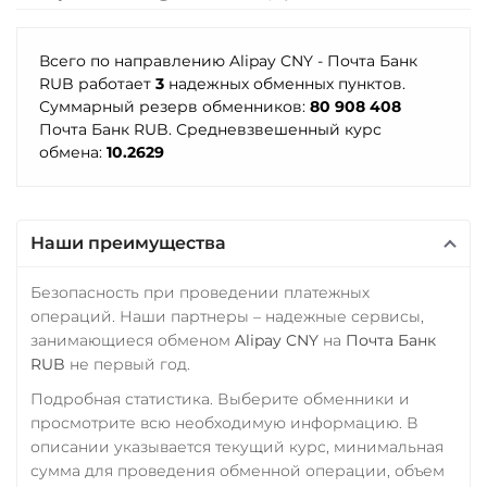
Промсвязьбанк RUB
Tether (USDT)
RUB
ПУМБ UAH
ERC20
TRC20
BEP20
СБП RUB
Всего по направлению Alipay CNY - Почта Банк
SOL
POL
CRONOS
Райффайзен
RUB работает
3
надежных обменных пунктов.
Тинькофф
ARB
AVAXC
OP
Суммарный резерв обменников:
80 908 408
RUB
UAH
TON
NEAR
APT
RUB
Почта Банк RUB. Средневзвешенный курс
обмена:
10.2629
РНКБ RUB
Tether Gold (XAUt)
УкрСиббанк UAH
Росбанк RUB
Tezos (XTZ)
Фридом Банк KZT
Россельхоз банк RUB
THETA
Наши преимущества
Центр Кредит KZT
Русский Стандарт RUB
Tornado Cash (TORN)
Элкарт KGS
Безопасность при проведении платежных
Сбербанк
Tron (TRX)
операций. Наши партнеры – надежные сервисы,
RUB
KZT
QR RUB
занимающиеся обменом
Alipay CNY
на
Почта Банк
TrueUSD (TUSD)
RUB
не первый год.
СБП RUB
ERC20
TRC20
BEP
Подробная статистика. Выберите обменники и
Счет ИП/ООО
просмотрите всю необходимую информацию. В
TRUMP
RUB
USD
EUR
описании указывается текущий курс, минимальная
Uniswap (UNI)
сумма для проведения обменной операции, объем
Тинькофф