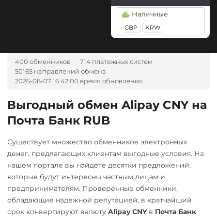
Tether Gold (XAUt)
Авангард RUB
BGN
CZK
GEL
HUF
Наличные
Monero (XMR)
Tezos (XTZ)
Альфа-Банк
NOK
TJS
INR
AED
GBP
KRW
NEAR Protocol
UZS
RON
Tron (TRX)
RUB
UAH
NEO
TrueUSD (TUSD)
А-Банк UAH
ВТБ Банк RUB
400 обменников
714 платежных систем
Notcoin (NOT)
ERC20
TRC20
Авангард RUB
50165 направлений обмена
Газпромбанк RUB
OmiseGO (OMG)
2026-08-07 16:42:00 время обновления
Uniswap (UNI)
Альфа-Банк
Евразийский Банк KZT
ONDO
ERC20
RUB
Выгодный обмен Alipay CNY на
Карта UZCARD UZS
Ontology (ONT)
USD Coin (USDC)
Почта Банк RUB
Беларусбанк BYN
Карта МИР RUB
ERC20
BEP20
SOL
Optimism (OP)
ВТБ Банк RUB
Любой банк
Polygon
ARB
OP
Существует множество обменников электронных
PancakeSwap (CAKE)
Газпромбанк RUB
KZT
TRY
PLN
VND
BASE
денег, предлагающих клиентам выгодные условия. На
Pax Dollar (USDP)
GEL
нашем портале вы найдете десятки предложений,
Евразийский Банк KZT
Utopia USD (UUSD)
ERC20
которые будут интересны частным лицам и
МТС Банк RUB
ЕРИП Расчет BYN
VeChain (VET)
предпринимателям. Проверенные обменники,
Pepe
Открытие RUB
обладающие надежной репутацией, в кратчайший
Карта Unionpay CNY
Zcash (ZEC)
Pol (ex-MATIC)
срок конвертируют валюту
Alipay CNY
в
Почта Банк
ОТП Банк