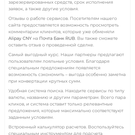
ERC20
зарезервированных средств, срок исполнения
RUB
QR RUB
заявок, а также другие условия.
USD Coin (USDC)
Отзывы о работе сервисов. Посетителям нашего
УкрСиббанк UAH
ERC20
BEP20
TRC20
сайта предоставляется возможность просмотреть
AVAX
SOL
Polygon
Фридом Банк KZT
комментарии клиентов, которые уже обменяли
CRONOS
ARB
OP
Alipay CNY
на
Почта Банк RUB
. Вы также сможете
Центр Кредит KZT
BASE
RONIN
NEAR
оставить отзыв о проведенной сделке.
Элкарт KGS
Utopia USD (UUSD)
Самый выгодный курс. Наши партнеры предлагают
пользователям лояльные условия. Благодаря
VeChain (VET)
специальным предложениям появляется
возможность сэкономить – выгода особенно заметна
Verge (XVG)
при конвертации крупных сумм.
WAVES
Удобная система поиска. Находите сервисы по типу
Wrapped Bitcoin (WBTC)
валюты, названию и другим параметрам. Всего пара
кликов, и система оставит только релевантные
ERC20
AVAXC
предложения, которые максимально соответствуют
Wrapped Ethereum (WETH)
заданным условиям.
ERC20
AVAXC
BASE
Встроенный калькулятор расчетов. Воспользуйтесь
CRO
RONIN
специальным инструментом для подсчета