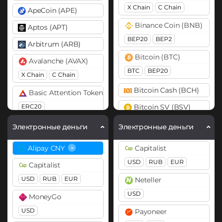
X Chain
C Chain
ApeCoin (APE)
Binance Coin (BNB)
Aptos (APT)
BEP20
BEP2
Arbitrum (ARB)
Bitcoin (BTC)
Avalanche (AVAX)
BTC
BEP20
X Chain
C Chain
Bitcoin Cash (BCH)
Basic Attention Token (BAT)
ERC20
Bitcoin SV (BSV)
Cardano (ADA)
Binance Coin (BNB)
Электронные деньги
Электронные деньги
BEP20
BEP2
Cosmos (ATOM)
×
Alipay CNY
Capitalist
Bitcoin (BTC)
DASH
USD
RUB
EUR
Capitalist
BTC
BEP20
OP
Dogecoin (DOGE)
USD
RUB
EUR
Neteller
ARB
AVAXC
DOGE
USD
MoneyGo
Bitcoin Cash (BCH)
Polkadot (DOT)
USD
Payoneer
Bitcoin SV (BSV)
DOT