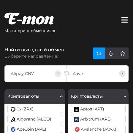
Мониторинг обменников
Найти выгодный обмен
Выберите направление:
×
×
Криптовалюты
Криптовалюты
0x (ZRX)
Aptos (APT)
Algorand (ALGO)
Arbitrum (ARB)
ApeCoin (APE)
Avalanche (AVAX)