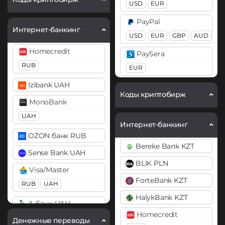
USD
EUR
Chainlink (LINK)
Ethereum (ETH)
PayPal
BEP20
ERC20
Интернет-банкинг
BEP20
ERC20
OP
USD
EUR
GBP
AUD
ARB
BASE
Compound (COMP)
Homecredit
PaySera
Ethereum Classic (ETC)
Cosmos (ATOM)
RUB
EUR
Gram (Toncoin)
DAI
Izibank UAH
Pix BRL
Коды криптобирж
ERC20
Jupiter (JUP)
MonoBank
Revolut
Litecoin (LTC)
DASH
UAH
EUR
USD
GBP
Интернет-банкинг
Monero (XMR)
Decentraland (MANA)
OZON банк RUB
Skrill
Bereke Bank KZT
NEAR Protocol
Dogecoin (DOGE)
USD
EUR
Sense Bank UAH
DOGE
BLIK PLN
Notcoin (NOT)
Volet (AdvCash)
Visa/Master
ForteBank KZT
Polkadot (DOT)
Ontology (ONT)
USD
EUR
RUB
UAH
DOT
HalykBank KZT
Optimism (OP)
Webmoney
А-Банк UAH
EOS
Homecredit
WMZ
Pax Dollar (USDP)
Денежные переводы
Авангард RUB