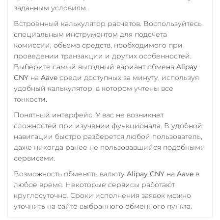
ERC20
BEP20
AVAX
заданным условиям.
SOL
Polygon
Фридом Банк KZT
Встроенный калькулятор расчетов. Воспользуйтесь
CRONOS
ARB
OP
Центр Кредит KZT
специальным инструментом для подсчета
BASE
RONIN
NEAR
комиссии, объема средств, необходимого при
Элкарт KGS
Utopia USD (UUSD)
проведении транзакции и других особенностей.
Выберите самый выгодный вариант обмена
Alipay
VeChain (VET)
CNY
на
Aave
среди доступных за минуту, используя
удобный калькулятор, в котором учтены все
Verge (XVG)
тонкости.
WAVES
Понятный интерфейс. У вас не возникнет
Wrapped Bitcoin (WBTC)
сложностей при изучении функционала. В удобной
ERC20
AVAXC
навигации быстро разберется любой пользователь,
даже никогда ранее не пользовавшийся подобными
Wrapped Ethereum (WETH)
сервисами.
ERC20
AVAXC
BASE
Возможность обменять валюту
Alipay CNY
на
Aave
в
CRO
RONIN
любое время. Некоторые сервисы работают
круглосуточно. Сроки исполнения заявок можно
Yearn.finance (YFI)
уточнить на сайте выбранного обменного пункта.
Zcash (ZEC)