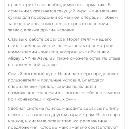
Промсвязьбанк RUB
просмотрите всю необходимую информацию. В
ARB
AVAXC
OP
описании указывается текущий курс, минимальная
ПУМБ UAH
TON
NEAR
сумма для проведения обменной операции, объем
Райффайзен
зарезервированных средств, срок исполнения
Tether Gold (XAUt)
RUB
UAH
заявок, а также другие условия.
Tezos (XTZ)
Отзывы о работе сервисов. Посетителям нашего
РНКБ RUB
THETA
сайта предоставляется возможность просмотреть
Росбанк RUB
комментарии клиентов, которые уже обменяли
Tornado Cash (TORN)
Alipay CNY
на
Aave
. Вы также сможете оставить отзыв
Россельхоз банк RUB
Tron (TRX)
о проведенной сделке.
Русский Стандарт RUB
Самый выгодный курс. Наши партнеры предлагают
TrueUSD (TUSD)
Сбербанк
пользователям лояльные условия. Благодаря
ERC20
TRC20
BEP
специальным предложениям появляется
RUB
KZT
QR RUB
возможность сэкономить – выгода особенно заметна
TRUMP
при конвертации крупных сумм.
СБП RUB
Uniswap (UNI)
Удобная система поиска. Находите сервисы по типу
Тинькофф
ERC20
валюты, названию и другим параметрам. Всего пара
RUB
QR RUB
кликов, и система оставит только релевантные
USD Coin (USDC)
предложения, которые максимально соответствуют
УкрСиббанк UAH