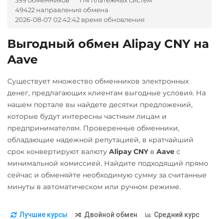
399 обменников
714 платежных систем
Tether Gold (XAUt)
Почта Банк RUB
49422 направления обмена
BGN
CZK
GEL
HUF
NEAR Protocol
Tezos (XTZ)
2026-08-07 02:42:42 время обновления
NOK
TJS
INR
AED
Приват24
NEO
UZS
RON
Tron (TRX)
UAH
Выгодный обмен Alipay CNY на
Notcoin (NOT)
TrueUSD (TUSD)
А-Банк UAH
Aave
Промсвязьбанк RUB
ONDO
ERC20
TRC20
Авангард RUB
ПУМБ UAH
Ontology (ONT)
Существует множество обменников электронных
Uniswap (UNI)
Альфа-Банк
Райффайзен
денег, предлагающих клиентам выгодные условия. На
Optimism (OP)
ERC20
RUB
RUB
UAH
нашем портале вы найдете десятки предложений,
PancakeSwap (CAKE)
USD Coin (USDC)
которые будут интересны частным лицам и
Беларусбанк BYN
РНКБ RUB
предпринимателям. Проверенные обменники,
ERC20
BEP20
SOL
Pax Dollar (USDP)
ВТБ Банк RUB
Росбанк RUB
обладающие надежной репутацией, в кратчайший
Polygon
ARB
OP
ERC20
срок конвертируют валюту
Alipay CNY
в
Aave
с
Газпромбанк RUB
BASE
Россельхоз банк RUB
минимальной комиссией. Найдите подходящий прямо
Pepe
Евразийский Банк KZT
Utopia USD (UUSD)
Русский Стандарт RUB
сейчас и обменяйте необходимую сумму за считанные
Pol (ex-MATIC)
ЕРИП Расчет BYN
минуты в автоматическом или ручном режиме.
VeChain (VET)
Сбербанк
POL
ERC20
Карта Unionpay CNY
RUB
Zcash (ZEC)
Qtum
Лучшие курсы
Двойной обмен
Средний курс