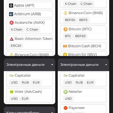
X Chain
C Chain
Aptos (APT)
Binance Coin (BNB)
Arbitrum (ARB)
BEP20
BEP2
Avalanche (AVAX)
Bitcoin (BTC)
X Chain
C Chain
BTC
BEP20
Basic Attention Token (BAT)
ERC20
Bitcoin Cash (BCH)
Bitcoin SV (BSV)
Binance Coin (BNB)
BEP20
BEP2
Cardano (ADA)
Электронные деньги
Электронные деньги
Bitcoin (BTC)
Cosmos (ATOM)
Capitalist
Capitalist
BTC
BEP20
OP
DASH
USD
RUB
EUR
USD
RUB
EUR
ARB
AVAXC
Dogecoin (DOGE)
Volet (AdvCash)
Neteller
Bitcoin Cash (BCH)
DOGE
USD
EUR
USD
BitTorrent (BTT)
Polkadot (DOT)
Payoneer
Cardano (ADA)
DOT
Коды криптобирж