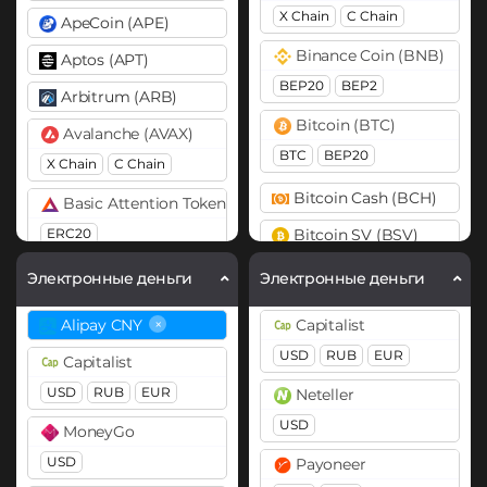
X Chain
C Chain
ApeCoin (APE)
Binance Coin (BNB)
Aptos (APT)
BEP20
BEP2
Arbitrum (ARB)
Bitcoin (BTC)
Avalanche (AVAX)
BTC
BEP20
X Chain
C Chain
Bitcoin Cash (BCH)
Basic Attention Token (BAT)
ERC20
Bitcoin SV (BSV)
Cardano (ADA)
Binance Coin (BNB)
Электронные деньги
Электронные деньги
BEP20
BEP2
Cosmos (ATOM)
×
Alipay CNY
Capitalist
Bitcoin (BTC)
DASH
USD
RUB
EUR
Capitalist
BTC
BEP20
OP
Dogecoin (DOGE)
USD
RUB
EUR
Neteller
ARB
AVAXC
DOGE
USD
MoneyGo
Bitcoin Cash (BCH)
Polkadot (DOT)
USD
Payoneer
Bitcoin SV (BSV)
DOT