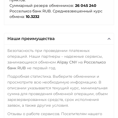
RUB
Промсвязьбанк RUB
ERC20
TRC20
BEP20
Суммарный резерв обменников:
26 045 240
SOL
POL
CRONOS
СБП RUB
ПУМБ UAH
Россельхоз банк RUB. Средневзвешенный курс
ARB
AVAXC
OP
обмена:
10.3232
Тинькофф
Райффайзен
TON
NEAR
RUB
RUB
UAH
Tether Gold (XAUt)
УкрСиббанк UAH
РНКБ RUB
Наши преимущества
Tezos (XTZ)
Фридом Банк KZT
Росбанк RUB
THETA
Безопасность при проведении платежных
×
Центр Кредит KZT
Россельхоз банк RUB
операций. Наши партнеры – надежные сервисы,
Tornado Cash (TORN)
занимающиеся обменом
Alipay CNY
на
Россельхоз
Элкарт KGS
Русский Стандарт RUB
Tron (TRX)
банк RUB
не первый год.
Сбербанк
Подробная статистика. Выберите обменники и
TrueUSD (TUSD)
RUB
KZT
QR RUB
просмотрите всю необходимую информацию. В
ERC20
TRC20
BEP
описании указывается текущий курс, минимальная
СБП RUB
сумма для проведения обменной операции, объем
TRUMP
зарезервированных средств, срок исполнения
Тинькофф
Uniswap (UNI)
заявок, а также другие условия.
RUB
QR RUB
ERC20
Отзывы о работе сервисов. Посетителям нашего
УкрСиббанк UAH