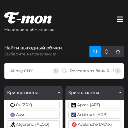
Мониторинг обменников
Найти выгодный обмен
Выберите направление:
×
×
Криптовалюты
Криптовалюты
0x (ZRX)
Aptos (APT)
Aave
Arbitrum (ARB)
Algorand (ALGO)
Avalanche (AVAX)