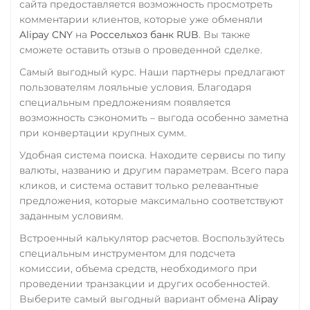
сайта предоставляется возможность просмотреть
USD Coin (USDC)
комментарии клиентов, которые уже обменяли
Фридом Банк KZT
ERC20
BEP20
AVAX
Alipay CNY
на
Россельхоз банк RUB
. Вы также
SOL
Polygon
Центр Кредит KZT
сможете оставить отзыв о проведенной сделке.
CRONOS
ARB
OP
Элкарт KGS
Самый выгодный курс. Наши партнеры предлагают
BASE
RONIN
NEAR
пользователям лояльные условия. Благодаря
Utopia USD (UUSD)
специальным предложениям появляется
возможность сэкономить – выгода особенно заметна
VeChain (VET)
при конвертации крупных сумм.
Verge (XVG)
Удобная система поиска. Находите сервисы по типу
валюты, названию и другим параметрам. Всего пара
WAVES
кликов, и система оставит только релевантные
Wrapped Bitcoin (WBTC)
предложения, которые максимально соответствуют
ERC20
AVAXC
заданным условиям.
Встроенный калькулятор расчетов. Воспользуйтесь
Wrapped Ethereum (WETH)
специальным инструментом для подсчета
ERC20
AVAXC
BASE
комиссии, объема средств, необходимого при
CRO
RONIN
проведении транзакции и других особенностей.
Выберите самый выгодный вариант обмена
Alipay
Yearn.finance (YFI)