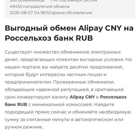
399 обменников
714 платежных систем
Tether Gold (XAUt)
49455 направлений обмена
Авангард RUB
BGN
CZK
GEL
HUF
NEAR Protocol
Tezos (XTZ)
2026-08-07 04:58:53 время обновления
NOK
TJS
INR
AED
Альфа-Банк
NEO
UZS
RON
Tron (TRX)
Выгодный обмен Alipay CNY на
RUB
Notcoin (NOT)
TrueUSD (TUSD)
А-Банк UAH
Россельхоз банк RUB
ВТБ Банк RUB
OmiseGO (OMG)
ERC20
TRC20
Авангард RUB
Газпромбанк RUB
ONDO
Существует множество обменников электронных
Uniswap (UNI)
Альфа-Банк
денег, предлагающих клиентам выгодные условия. На
Евразийский Банк KZT
Ontology (ONT)
ERC20
RUB
нашем портале вы найдете десятки предложений,
Карта UZCARD UZS
Optimism (OP)
USD Coin (USDC)
которые будут интересны частным лицам и
Беларусбанк BYN
Карта МИР RUB
предпринимателям. Проверенные обменники,
ERC20
BEP20
SOL
PancakeSwap (CAKE)
ВТБ Банк RUB
обладающие надежной репутацией, в кратчайший
Polygon
ARB
OP
Любой банк
Pax Dollar (USDP)
срок конвертируют валюту
Alipay CNY
в
Россельхоз
Газпромбанк RUB
BASE
UAH
KZT
PLN
VND
ERC20
банк RUB
с минимальной комиссией. Найдите
Евразийский Банк KZT
Utopia USD (UUSD)
подходящий прямо сейчас и обменяйте необходимую
МТС Банк RUB
Pepe
ЕРИП Расчет BYN
сумму за считанные минуты в автоматическом или
VeChain (VET)
Открытие RUB
Pol (ex-MATIC)
ручном режиме.
Карта Unionpay CNY
Zcash (ZEC)
ОТП Банк
POL