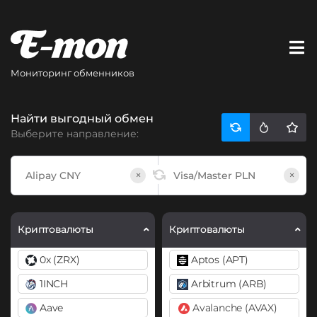
Мониторинг обменников
Найти выгодный обмен
Выберите направление:
×
×
Криптовалюты
Криптовалюты
0x (ZRX)
Aptos (APT)
1INCH
Arbitrum (ARB)
Aave
Avalanche (AVAX)