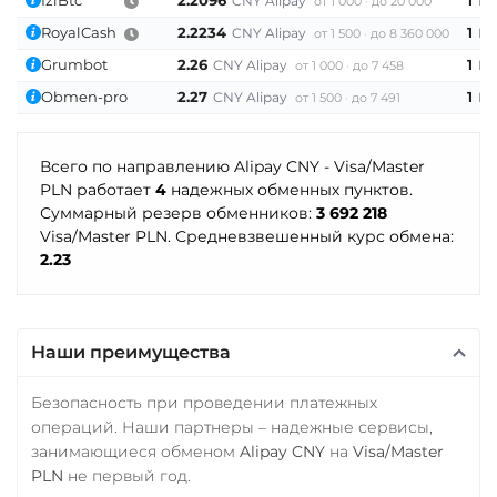
CNY Alipay
PL
от 1 000
до 20 000
Tether (USDT)
Промсвязьбанк RUB
USD
RoyalCash
2.2234
1
CNY Alipay
PL
от 1 500
до 8 360 000
Omni
ERC20
TRC20
ПУМБ UAH
Тинькофф
BEP20
SOL
POL
Grumbot
2.26
1
CNY Alipay
PL
от 1 000
до 7 458
Райффайзен
CRONOS
RUB
ARB
AVAXC
Obmen-pro
2.27
1
CNY Alipay
PL
от 1 500
до 7 491
RUB
UAH
OP
TON
NEAR
APT
УкрСиббанк UAH
РНКБ RUB
Tether Gold (XAUt)
Всего по направлению Alipay CNY - Visa/Master
Фридом Банк KZT
PLN работает
4
надежных обменных пунктов.
Росбанк RUB
Tezos (XTZ)
Центр Кредит KZT
Суммарный резерв обменников:
3 692 218
Россельхоз банк RUB
THETA
Visa/Master PLN. Средневзвешенный курс обмена:
Элкарт KGS
2.23
Русский Стандарт RUB
Tron (TRX)
Сбербанк
TrueUSD (TUSD)
RUB
KZT
QR RUB
ERC20
TRC20
Наши преимущества
СБП RUB
TRUMP
Безопасность при проведении платежных
Счет ИП/ООО
UMA
операций. Наши партнеры – надежные сервисы,
занимающиеся обменом
Alipay CNY
на
Visa/Master
RUB
USD
EUR
Uniswap (UNI)
PLN
не первый год.
ERC20
Тинькофф