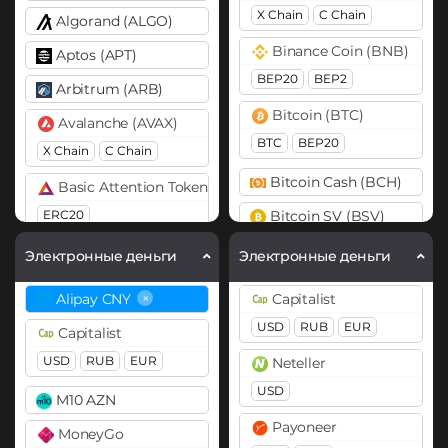
X Chain
C Chain
Algorand (ALGO)
Binance Coin (BNB)
Aptos (APT)
BEP20
BEP2
Arbitrum (ARB)
Bitcoin (BTC)
Avalanche (AVAX)
BTC
BEP20
X Chain
C Chain
Bitcoin Cash (BCH)
Basic Attention Token (BAT)
ERC20
Bitcoin SV (BSV)
Cardano (ADA)
Binance Coin (BNB)
Электронные деньги
Электронные деньги
BEP20
Cosmos (ATOM)
×
Alipay CNY
Capitalist
Bitcoin (BTC)
DASH
USD
RUB
EUR
Capitalist
BTC
BEP20
Lightning
Dogecoin (DOGE)
USD
RUB
EUR
Neteller
OP
ARB
AVAXC
DOGE
USD
M10 AZN
Bitcoin Cash (BCH)
Polkadot (DOT)
Payoneer
MoneyGo
Bitcoin SV (BSV)
DOT