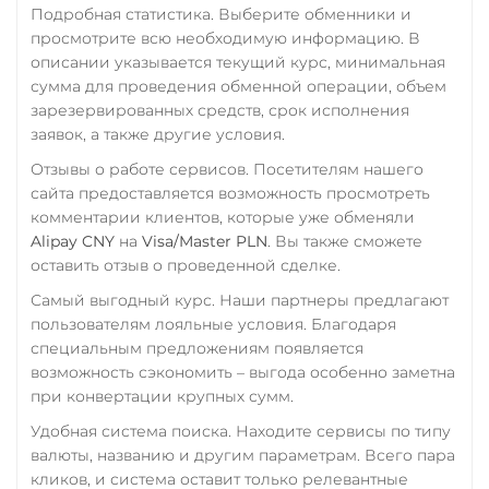
Подробная статистика. Выберите обменники и
RUB
QR RUB
USD Coin (USDC)
просмотрите всю необходимую информацию. В
описании указывается текущий курс, минимальная
ERC20
BEP20
AVAX
УкрСиббанк UAH
сумма для проведения обменной операции, объем
SOL
Polygon
Фридом Банк KZT
зарезервированных средств, срок исполнения
CRONOS
ARB
OP
заявок, а также другие условия.
Центр Кредит KZT
STELLAR
BASE
RONIN
NEAR
XLM
Отзывы о работе сервисов. Посетителям нашего
Элкарт KGS
сайта предоставляется возможность просмотреть
Utopia USD (UUSD)
комментарии клиентов, которые уже обменяли
Alipay CNY
на
Visa/Master PLN
. Вы также сможете
VeChain (VET)
оставить отзыв о проведенной сделке.
Wrapped Bitcoin (WBTC)
Самый выгодный курс. Наши партнеры предлагают
ERC20
AVAXC
пользователям лояльные условия. Благодаря
специальным предложениям появляется
Wrapped Ethereum (WETH)
возможность сэкономить – выгода особенно заметна
ERC20
AVAXC
BASE
при конвертации крупных сумм.
CRO
RONIN
Удобная система поиска. Находите сервисы по типу
Yearn.finance (YFI)
валюты, названию и другим параметрам. Всего пара
кликов, и система оставит только релевантные