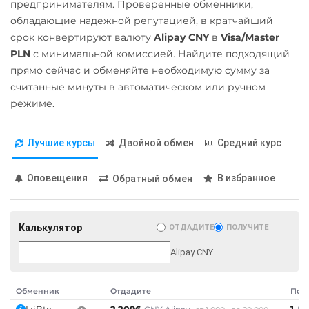
Карта UZCARD UZS
предпринимателям. Проверенные обменники,
Qtum
Приват24
обладающие надежной репутацией, в кратчайший
Карта МИР RUB
Ravencoin (RVN)
срок конвертируют валюту
Alipay CNY
в
Visa/Master
USD
UAH
Любой банк
Ripple (XRP)
PLN
с минимальной комиссией. Найдите подходящий
Промсвязьбанк RUB
USD
RUB
EUR
GBP
прямо сейчас и обменяйте необходимую сумму за
Shib
THB
TRY
BYN
PLN
считанные минуты в автоматическом или ручном
ПУМБ UAH
ERC20
BEP20
GEL
режиме.
Райффайзен
Solana (SOL)
МТС Банк RUB
RUB
UAH
Лучшие курсы
Двойной обмен
Средний курс
StableUSD (USDS)
Открытие RUB
РНКБ RUB
Starknet (STRK)
ОТП Банк
Оповещения
В избранное
Обратный обмен
Россельхоз банк RUB
Stellar (XLM)
UAH
Русский Стандарт RUB
Sui
Ощадбанк UAH
Калькулятор
ОТДАДИТЕ
ПОЛУЧИТЕ
Сбербанк
Sushi
Почта Банк RUB
RUB
QR RUB
Alipay CNY
Synthetix (SNX)
Приват24
СБП RUB
UAH
Terra (LUNA)
Обменник
Отдадите
Пол
Счет ИП/ООО
IziBtc
2.2096
1