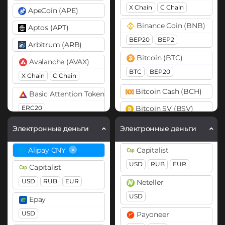
X Chain
C Chain
ApeCoin (APE)
Binance Coin (BNB)
Aptos (APT)
BEP20
BEP2
Arbitrum (ARB)
Bitcoin (BTC)
Avalanche (AVAX)
BTC
BEP20
X Chain
C Chain
Bitcoin Cash (BCH)
Basic Attention Token (BAT)
ERC20
Bitcoin SV (BSV)
Cardano (ADA)
Binance Coin (BNB)
Электронные деньги
Электронные деньги
BEP20
BEP2
Cosmos (ATOM)
×
Alipay CNY
Capitalist
Bitcoin (BTC)
DASH
USD
RUB
EUR
Capitalist
BTC
BEP20
Lightning
Dogecoin (DOGE)
USD
RUB
EUR
Neteller
OP
ARB
AVAXC
DOGE
USD
Epay
Bitcoin Cash (BCH)
Polkadot (DOT)
USD
Payoneer
Bitcoin SV (BSV)
DOT