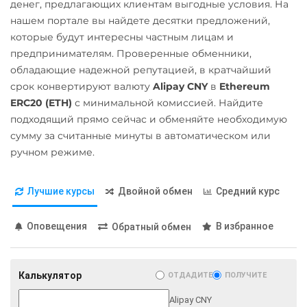
Карта UZCARD UZS
денег, предлагающих клиентам выгодные условия. На
GBP
AED
GEL
MXN
Ontology (ONT)
нашем портале вы найдете десятки предложений,
Карта МИР RUB
МТС Банк RUB
которые будут интересны частным лицам и
Optimism (OP)
Любой банк
предпринимателям. Проверенные обменники,
Открытие RUB
PancakeSwap (CAKE)
USD
RUB
EUR
GBP
обладающие надежной репутацией, в кратчайший
ОТП Банк
THB
TRY
BYN
PLN
Pax Dollar (USDP)
срок конвертируют валюту
Alipay CNY
в
Ethereum
GEL
ERC20 (ETH)
с минимальной комиссией. Найдите
RUB
UAH
ERC20
подходящий прямо сейчас и обменяйте необходимую
МТС Банк RUB
Ощадбанк UAH
Pepe
сумму за считанные минуты в автоматическом или
Открытие RUB
ручном режиме.
Почта Банк RUB
Pol (ex-MATIC)
ОТП Банк
POL
ERC20
Приват24
Лучшие курсы
Двойной обмен
Средний курс
UAH
USD
EUR
UAH
Qtum
Ощадбанк UAH
Промсвязьбанк RUB
Ravencoin (RVN)
Оповещения
В избранное
Обратный обмен
Почта Банк RUB
ПУМБ UAH
Ripple (XRP)
Приват24
Райффайзен
Shib
Калькулятор
ОТДАДИТЕ
ПОЛУЧИТЕ
UAH
RUB
UAH
ERC20
BEP20
Alipay CNY