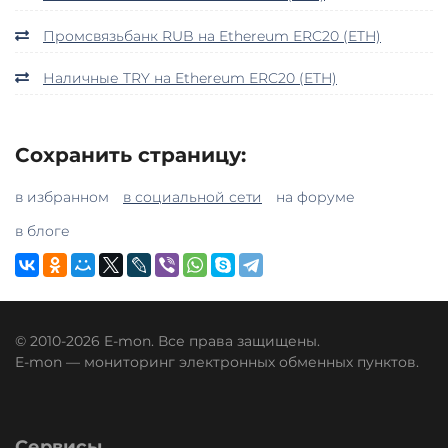
Промсвязьбанк RUB на Ethereum ERC20 (ETH)
Наличные TRY на Ethereum ERC20 (ETH)
Сохранить страницу:
в избранном
в социальной сети
на форуме
в блоге
© 2010-2026 E-mon. Все права защищены.
E-mon — мониторинг электронных обменных пунктов.
Сервисы