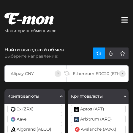
Мониторинг обменников
Найти выгодный обмен
Выберите направление:
×
×
Криптовалюты
Криптовалюты
0x (ZRX)
Aptos (APT)
Aave
Arbitrum (ARB)
Algorand (ALGO)
Avalanche (AVAX)