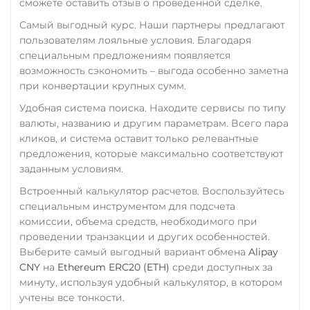
сможете оставить отзыв о проведенной сделке.
CRONOS
ARB
OP
BASE
RONIN
NEAR
Самый выгодный курс. Наши партнеры предлагают
SUI
SONIC
пользователям лояльные условия. Благодаря
специальным предложениям появляется
Utopia USD (UUSD)
возможность сэкономить – выгода особенно заметна
при конвертации крупных сумм.
VeChain (VET)
Удобная система поиска. Находите сервисы по типу
Verge (XVG)
валюты, названию и другим параметрам. Всего пара
WAVES
кликов, и система оставит только релевантные
предложения, которые максимально соответствуют
Wrapped Bitcoin (WBTC)
заданным условиям.
ERC20
AVAXC
Встроенный калькулятор расчетов. Воспользуйтесь
Wrapped Ethereum (WETH)
специальным инструментом для подсчета
комиссии, объема средств, необходимого при
ERC20
AVAXC
BASE
проведении транзакции и других особенностей.
CRO
RONIN
Выберите самый выгодный вариант обмена
Alipay
Yearn.finance (YFI)
CNY
на
Ethereum ERC20 (ETH)
среди доступных за
минуту, используя удобный калькулятор, в котором
Zcash (ZEC)
учтены все тонкости.