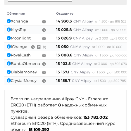
Промсвязьбанк RUB
РНКБ RUB
Solana (SOL)
ПУМБ UAH
Росбанк RUB
Обменник
Отдадите
StableUSD (USDS)
Xchange
14 930.3
CNY Alipay
Райффайзен
от 1 500
до 818 525
Россельхоз банк RUB
Starknet (STRK)
KeysTop
15 025.8
CNY Alipay
RUB
UAH
от 2 000
до 5 000 00
Русский Стандарт RUB
Stellar (XLM)
Moonlight
15 026.9
CNY Alipay
от 2 000
до 3 000 00
РНКБ RUB
Сбербанк
Sui
IChange
15 050
CNY Alipay
от 1 000
до 10 000
Росбанк RUB
RUB
KZT
QR RUB
Sushi
RoyalCash
15 088.6
CNY Alipay
от 1 500
до 100 000 
Россельхоз банк RUB
СБП RUB
BuhtaObmena
15 103.5
CNY Alipay
Terra (LUNA)
от 3 000
до 302 070.51
Русский Стандарт RUB
Blablamoney
15 137.1
CNY Alipay
Совкомбанк RUB
от 1 500
до 1 500 000
Terra Classic (LUNC)
CrystalMoney
15 155.7
CNY Alipay
Сбербанк
от 1 500
до 892 785 401
Счет ИП/ООО
Tether (USDT)
RUB
KZT
QR RUB
UAH
RUB
Omni
ERC20
TRC20
Всего по направлению Alipay CNY - Ethereum
BEP20
SOL
POL
СБП RUB
Тинькофф
ERC20 (ETH) работает
8
надежных обменных
CRONOS
ARB
AVAXC
RUB
QR RUB
Тинькофф
пунктов.
OP
TON
NEAR
APT
Суммарный резерв обменников:
153 782.002
RUB
QR RUB
УкрСиббанк UAH
Ethereum ERC20 (ETH). Средневзвешенный курс
Tether Gold (XAUt)
обмена:
15 109.392
УкрСиббанк UAH
Фридом Банк KZT