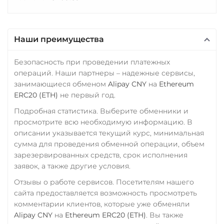
Tezos (XTZ)
Фридом Банк KZT
Центр Кредит KZT
THETA
Центр Кредит KZT
Элкарт KGS
Наши преимущества
Tornado Cash (TORN)
Элкарт KGS
Tron (TRX)
Безопасность при проведении платежных
операций. Наши партнеры – надежные сервисы,
TrueUSD (TUSD)
занимающиеся обменом
Alipay CNY
на
Ethereum
ERC20
TRC20
BEP
ERC20 (ETH)
не первый год.
TRUMP
Подробная статистика. Выберите обменники и
просмотрите всю необходимую информацию. В
Trust Wallet Token (TWT)
описании указывается текущий курс, минимальная
BEP20
сумма для проведения обменной операции, объем
зарезервированных средств, срок исполнения
Uniswap (UNI)
заявок, а также другие условия.
ERC20
Отзывы о работе сервисов. Посетителям нашего
USD Coin (USDC)
сайта предоставляется возможность просмотреть
ERC20
BEP20
TRC20
комментарии клиентов, которые уже обменяли
Alipay CNY
на
Ethereum ERC20 (ETH)
. Вы также
AVAX
SOL
Polygon