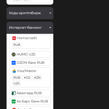
Cardano (ADA)
СБП RUB
Chainlink (LINK)
Коды криптобирж
Тинькофф
ERC20
RUB
Интернет-банкинг
Cosmos (ATOM)
DASH
Homecredit
Dogecoin (DOGE)
RUB
DOGE
HUMO UZS
Ethereum (ETH)
OZON банк RUB
BEP20
ERC20
OP
Visa/Master
ARB
RUB
KGS
AZN
Ethereum Classic (ETC)
UZS
Fetch.ai (FET)
Авангард RUB
Gram (Toncoin)
Ак Барс Банк RUB
Hedera (HBAR)