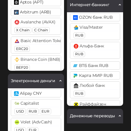
Aptos (APT)
Интернет-банкинг
Arbitrum (ARB)
OZON банк RUB
Avalanche (AVAX)
Visa/Master
X Chain
C Chain
RUB
Basic Attention Token (BAT)
Альфа-Банк
ERC20
RUB
Binance Coin (BNB)
ВТБ Банк RUB
BEP20
Карта МИР RUB
Bitcoin (BTC)
Электронные деньги
Любой банк
BTC
BEP20
OP
Alipay CNY
ARB
AVAXC
RUB
Capitalist
Райффайзен
Bitcoin Cash (BCH)
USD
RUB
EUR
RUB
Bitcoin SV (BSV)
Денежные переводы
Volet (AdvCash)
Сбербанк
BitTorrent (BTT)
USD
EUR
RUB