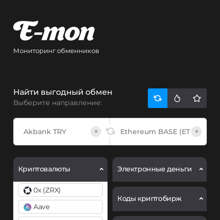
Мониторинг обменников
Найти выгодный обмен
Выберите направление:
×
×
Криптовалюты
Электронные деньги
0x (ZRX)
Коды криптобирж
Aave