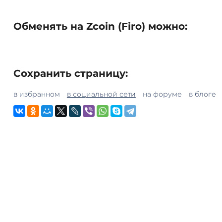
Обменять на Zcoin (Firo) можно:
Сохранить страницу:
в избранном
в социальной сети
на форуме
в блоге