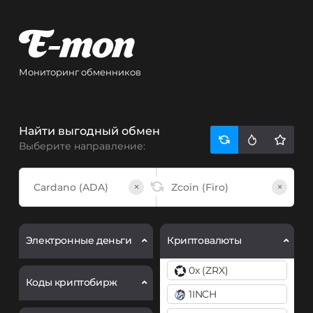
Мониторинг обменников
Найти выгодный обмен
Выберите направление:
×
×
Электронные деньги
Криптовалюты
0x (ZRX)
Коды криптобирж
1INCH