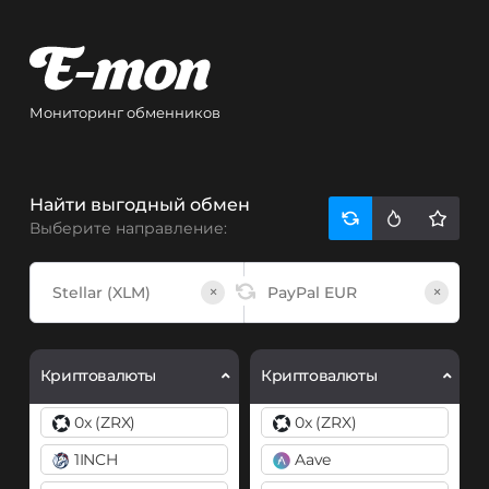
Мониторинг обменников
Найти выгодный обмен
Выберите направление:
×
×
Криптовалюты
Криптовалюты
0x (ZRX)
0x (ZRX)
1INCH
Aave