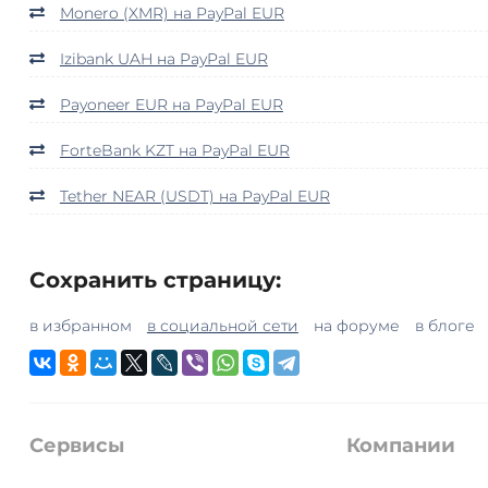
Monero (XMR) на PayPal EUR
Izibank UAH на PayPal EUR
Payoneer EUR на PayPal EUR
ForteBank KZT на PayPal EUR
Tether NEAR (USDT) на PayPal EUR
Сохранить страницу:
в избранном
в социальной сети
на форуме
в блоге
Сервисы
Компании