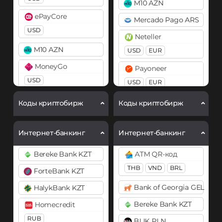
Bitcoin Cash (BCH)
M10 AZN
Bitcoin SV (BSV)
ePayCore
Bitcoin SV (BSV)
Mercado Pago ARS
BitTorrent (BTT)
USD
BitTorrent (BTT)
Neteller
Cardano (ADA)
M10 AZN
USD
EUR
Cardano (ADA)
Chainlink (LINK)
MoneyGo
Chainlink (LINK)
Payoneer
ERC20
USD
BEP20
USD
EUR
ERC20
Compound (COMP)
Neteller
PayPal
Compound (COMP)
Коды криптобирж
Коды криптобирж
Cosmos (ATOM)
USD
EUR
×
USD
EUR
GBP
Cosmos (ATOM)
Curve (CRV)
CAD
AUD
NixMoney
Интернет-банкинг
Интернет-банкинг
Cronos (CRO)
DAI
PaySera
USD
DAI
Bereke Bank KZT
ATM QR-код
ERC20
USD
EUR
Payeer
ERC20
THB
VND
BRL
ForteBank KZT
DASH
USD
EUR
Paytm INR
DASH
Bank of Georgia GEL
HalykBank KZT
Decentraland (MANA)
Payoneer
Pix BRL
Decentraland (MANA)
Bereke Bank KZT
Homecredit
Dogecoin (DOGE)
USD
EUR
Qiwi
RUB
Dogecoin (DOGE)
BLIK PLN
DOGE