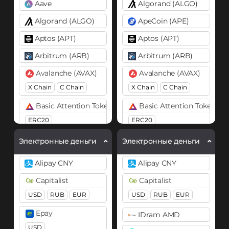
Aave
Algorand (ALGO)
Algorand (ALGO)
ApeCoin (APE)
Aptos (APT)
Aptos (APT)
Arbitrum (ARB)
Arbitrum (ARB)
Avalanche (AVAX)
Avalanche (AVAX)
X Chain
C Chain
X Chain
C Chain
Basic Attention Token (BAT)
Basic Attention Token (B
ERC20
ERC20
Binance Coin (BNB)
Binance Coin (BNB)
Электронные деньги
Электронные деньги
BEP20
BEP20
BEP2
Alipay CNY
Alipay CNY
Bitcoin (BTC)
Bitcoin (BTC)
Capitalist
Capitalist
BTC
BEP20
OP
BTC
BEP20
USD
RUB
EUR
USD
RUB
EUR
ARB
AVAXC
Lightning
OP
ARB
AVAXC
Epay
IDram AMD
Bitcoin Cash (BCH)
USD