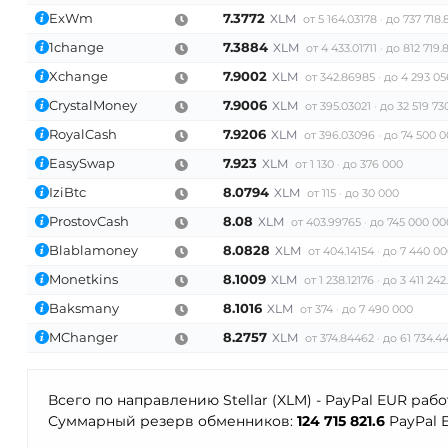
ExWm
7.3772
XLM
от 5 164.03178
до 737 718.
1change
7.3884
XLM
от 4 433.01711
до 812 719.
Xchange
7.9002
XLM
от 342.86985
до 4 293 05
CrystalMoney
7.9006
XLM
от 395.03021
до 32 519 73
RoyalCash
7.9206
XLM
от 396.03096
до 74 500 
EasySwap
7.923
XLM
от 1 130
до 376 000
IziBtc
8.0794
XLM
от 115
до 30 000
ProstovCash
8.08
XLM
от 403.99765
до 745 000 00
Blablamoney
8.0828
XLM
от 404.14154
до 7 440 00
Monetkins
8.1009
XLM
от 1 238.12176
до 3 411 242
Baksmany
8.1016
XLM
от 374
до 7 490 000
MChanger
8.2757
XLM
от 374.84462
до 61 734.4
Всего по направлению Stellar (XLM) - PayPal EUR раб
Суммарный резерв обменников:
124 715 821.6
PayPal 