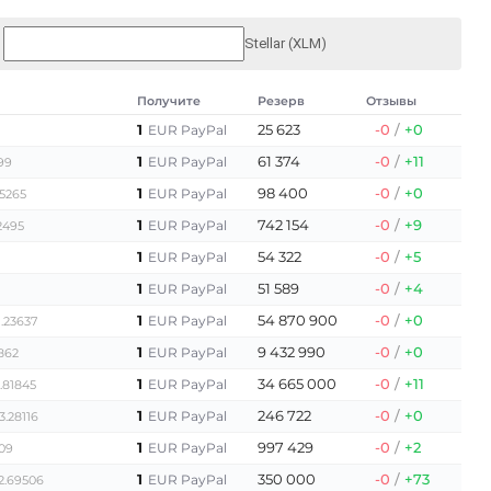
Stellar (XLM)
Получите
Резерв
Отзывы
1
25 623
-0
/
+0
EUR PayPal
1
61 374
-0
/
+11
EUR PayPal
99
1
98 400
-0
/
+0
EUR PayPal
95265
1
742 154
-0
/
+9
EUR PayPal
2495
1
54 322
-0
/
+5
EUR PayPal
1
51 589
-0
/
+4
EUR PayPal
1
54 870 900
-0
/
+0
EUR PayPal
1.23637
1
9 432 990
-0
/
+0
EUR PayPal
2862
1
34 665 000
-0
/
+11
EUR PayPal
.81845
1
246 722
-0
/
+0
EUR PayPal
3.28116
1
997 429
-0
/
+2
EUR PayPal
609
1
350 000
-0
/
+73
EUR PayPal
2.69506