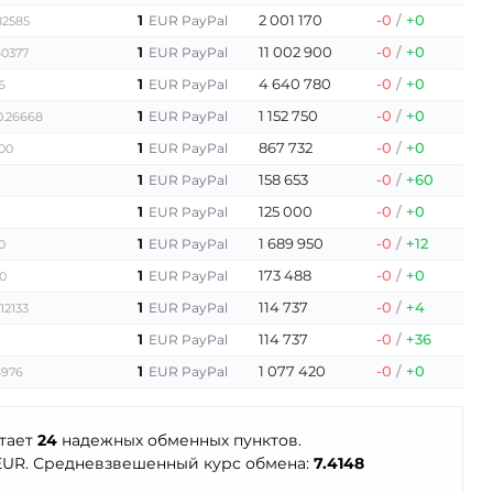
1
2 001 170
-0
/
+0
EUR PayPal
82585
1
11 002 900
-0
/
+0
EUR PayPal
80377
1
4 640 780
-0
/
+0
EUR PayPal
6
1
1 152 750
-0
/
+0
EUR PayPal
0.26668
1
867 732
-0
/
+0
EUR PayPal
000
1
158 653
-0
/
+60
EUR PayPal
1
125 000
-0
/
+0
EUR PayPal
1
1 689 950
-0
/
+12
EUR PayPal
0
1
173 488
-0
/
+0
EUR PayPal
0
1
114 737
-0
/
+4
EUR PayPal
.12133
1
114 737
-0
/
+36
EUR PayPal
1
1 077 420
-0
/
+0
EUR PayPal
4976
отает
24
надежных обменных пунктов.
EUR. Средневзвешенный курс обмена:
7.4148