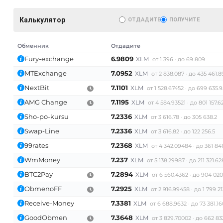
Калькулятор
ОТДАДИТЕ
ПОЛУЧИТЕ
Обменник
Отдадите
Fury-exchange
6.9809
XLM
от 1 396
до 69 809
MTExchange
7.0952
XLM
от 2 838.087
до 435 461.8
NextBit
7.1101
XLM
от 1 528.67452
до 699 635.
AMG Change
7.1195
XLM
AT)
от 4 584.93521
до 801 157.6
Sho-po-kursu
7.2336
XLM
от 3 616.78
до 305 638.2
Swap-Line
7.2336
XLM
от 3 616.82
до 122 256.5
99rates
7.2368
XLM
от 4 342.09484
до 361 84
WmMoney
7.237
XLM
от 5 138.29987
до 211 321.6
BTC2Pay
7.2894
XLM
от 6 560.4362
до 904 020
ObmenoFF
7.2925
XLM
от 2 916.99458
до 1 799 21
Receive-Money
7.3381
XLM
от 6 688.9632
до 73 381.1
GoodObmen
7.3648
XLM
от 3 829.70002
до 662 83