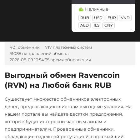
Visa/Master
Pepe
Kava
Фридом Банк KZT
USD
Наличные
RUB
EUR
UAH
Pol (ex-MATIC)
Kusama (KSM)
KZT
BYN
AMD
THB
RUB
USD
EUR
VND
Центр Кредит KZT
POL
Litecoin (LTC)
GBP
TRY
PLN
CAD
AED
ILS
CNY
Элкарт KGS
MDL
KGS
CNY
AZN
Qtum
Monero (XMR)
BGN
CZK
GEL
HUF
×
Ravencoin (RVN)
NEAR Protocol
TJS
AED
UZS
BRL
401 обменник
717 платежных систем
Ripple (XRP)
51088 направлений обмена
IDR
ARS
NEO
2026-08-09 16:54:35 время обновления
Shib
Notcoin (NOT)
WB Банк RUB
ERC20
BEP20
Выгодный обмен Ravencoin
Ontology (ONT)
А-Банк UAH
(RVN) на Любой банк RUB
Solana (SOL)
Optimism (OP)
Авангард RUB
StableUSD (USDS)
PancakeSwap (CAKE)
Ак Барс Банк RUB
Существует множество обменников электронных
Stellar (XLM)
денег, предлагающих клиентам выгодные условия. На
Pax Dollar (USDP)
Альфа-Банк
нашем портале вы найдете десятки предложений,
Sui
ERC20
RUB
CASH-IN RUB
которые будут интересны частным лицам и
Terra (LUNA)
Pepe
предпринимателям. Проверенные обменники,
Беларусбанк BYN
обладающие надежной репутацией, в кратчайший
Tether (USDT)
Pol (ex-MATIC)