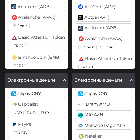
Arbitrum (ARB)
ApeCoin (APE)
Avalanche (AVAX)
Aptos (APT)
X Chain
Arbitrum (ARB)
Basic Attention Token (BAT)
Avalanche (AVAX)
ERC20
X Chain
C Chain
Binance Coin (BNB)
Basic Attention Token (B
BEP20
ERC20
Bitcoin (BTC)
Binance Coin (BNB)
Электронные деньги
Электронные деньги
BTC
BEP20
BEP20
BEP2
Alipay CNY
Alipay CNY
Bitcoin Cash (BCH)
Bitcoin (BTC)
Capitalist
IDram AMD
BTC
BEP20
Bitcoin SV (BSV)
USD
RUB
EUR
M10 AZN
BitTorrent (BTT)
Bitcoin Cash (BCH)
PayPal
Mercado Pago ARS
Cardano (ADA)
Bitcoin SV (BSV)
PYUSD
Neteller