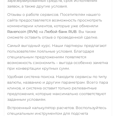
зарезервированных средств, срок исполнения
Русский Стандарт RUB
USD Coin (USDC)
заявок, а также другие условия.
ERC20
Сбербанк
BEP20
SOL
Отзывы о работе сервисов. Посетителям нашего
Polygon
ARB
OP
RUB
KZT
QR RUB
сайта предоставляется возможность просмотреть
NEAR
XLM
комментарии клиентов, которые уже обменяли
СБП RUB
Ravencoin (RVN)
на
Любой банк RUB
. Вы также
Utopia USD (UUSD)
сможете оставить отзыв о проведенной сделке.
Совкомбанк RUB
VeChain (VET)
Самый выгодный курс. Наши партнеры предлагают
Счет ИП/ООО
пользователям лояльные условия. Благодаря
Verge (XVG)
UAH
EUR
специальным предложениям появляется
WAVES
возможность сэкономить – выгода особенно заметна
Тинькофф
при конвертации крупных сумм.
Wrapped Bitcoin (WBTC)
RUB
CASH-IN RUB
Удобная система поиска. Находите сервисы по типу
ERC20
QR RUB
валюты, названию и другим параметрам. Всего пара
Yearn.finance (YFI)
УкрСиббанк UAH
кликов, и система оставит только релевантные
предложения, которые максимально соответствуют
Zcash (ZEC)
Фридом Банк KZT
заданным условиям.
Центр Кредит KZT
Встроенный калькулятор расчетов. Воспользуйтесь
специальным инструментом для подсчета
Элкарт KGS