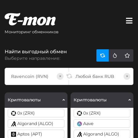
Мониторинг обменников
Найти выгодный обмен
Выберите направление:
×
×
Криптовалюты
Криптовалюты
0x (ZRX)
0x (ZRX)
Algorand (ALGO)
Aave
Aptos (APT)
Algorand (ALGO)