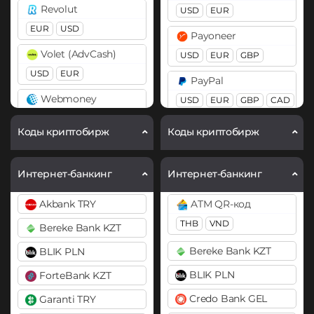
Chainlink (LINK)
BitTorrent (BTT)
Revolut
USD
EUR
ERC20
Cardano (ADA)
EUR
USD
Payoneer
Cosmos (ATOM)
Chainlink (LINK)
Volet (AdvCash)
USD
EUR
GBP
BEP20
ERC20
DAI
USD
EUR
PayPal
ERC20
Compound (COMP)
Webmoney
USD
EUR
GBP
CAD
AUD
PYUSD
WMZ
DASH
WME
WMU
Cosmos (ATOM)
Коды криптобирж
Коды криптобирж
PaySera
Decentraland (MANA)
Cronos (CRO)
WeChat CNY
EUR
Dogecoin (DOGE)
DAI
Wise
Интернет-банкинг
Интернет-банкинг
DOGE
ERC20
Pix BRL
USD
Akbank TRY
ATM QR-код
Polkadot (DOT)
Revolut
DASH
THB
VND
Bereke Bank KZT
DOT
EUR
USD
GBP
Decentraland (MANA)
Bereke Bank KZT
BLIK PLN
Ethereum (ETH)
Skrill
Dogecoin (DOGE)
BLIK PLN
ForteBank KZT
BEP20
ERC20
OP
USD
EUR
DOGE
ARB
Credo Bank GEL
Garanti TRY
Volet (AdvCash)
Polkadot (DOT)