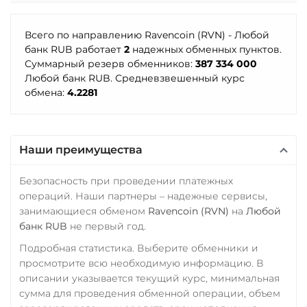
Polygon
ARB
OP
ERC20
TRC20
BEP20
ОТП Банк
NEAR
SOL
POL
ARB
RUB
UAH
Всего по направлению Ravencoin (RVN) - Любой
VeChain (VET)
AVAXC
OP
TON
банк RUB работает
2
надежных обменных пунктов.
Ощадбанк UAH
NEAR
Суммарный резерв обменников:
387 334 000
Verge (XVG)
Любой банк RUB. Средневзвешенный курс
Почта Банк RUB
Tether Gold (XAUt)
обмена:
4.2281
WAVES
Приват24
Tezos (XTZ)
Wrapped Bitcoin (WBTC)
USD
EUR
UAH
ERC20
THETA
Наши преимущества
Промсвязьбанк RUB
Tornado Cash (TORN)
Yearn.finance (YFI)
ПУМБ UAH
Безопасность при проведении платежных
Tron (TRX)
Zcash (ZEC)
операций. Наши партнеры – надежные сервисы,
Райффайзен
TrueUSD (TUSD)
занимающиеся обменом
Ravencoin (RVN)
на
Любой
RUB
UAH
ERC20
TRC20
BEP
банк RUB
не первый год.
РНКБ RUB
Подробная статистика. Выберите обменники и
TRUMP
просмотрите всю необходимую информацию. В
Росбанк RUB
Uniswap (UNI)
описании указывается текущий курс, минимальная
Россельхоз банк RUB
сумма для проведения обменной операции, объем
ERC20