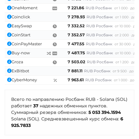
CRONOS
ARB
OP
Zcash (ZEC)
OneMoment
7 221.86
RUB Росбанк
от 1 000
до 4
BASE
RONIN
NEAR
XLM
SUI
SONIC
Coinclick
7 278.93
RUB Росбанк
от 1 000
до 3
EasySwap
7 332.52
RUB Росбанк
от 10 000
до 
Utopia USD (UUSD)
CoinStart
7 352.57
RUB Росбанк
от 2 000
до 
VeChain (VET)
CoinPayMaster
7 477.55
RUB Росбанк
от 30 000
до 
Verge (XVG)
Buy-now
7 487.75
RUB Росбанк
от 10 000
до 
WAVES
Groza
7 503.02
RUB Росбанк
от 1 200
до 1
Wrapped Bitcoin (WBTC)
ExBitbot
7 881.11
RUB Росбанк
от 9 500
до 10
ERC20
AVAXC
CyberMoney
7 963.61
RUB Росбанк
от 1 000
до 5
Wrapped Ethereum (WETH)
Всего по направлению Росбанк RUB - Solana (SOL)
ERC20
AVAXC
BASE
работает
37
надежных обменных пунктов.
CRO
RONIN
Суммарный резерв обменников:
5 053 394.1594
Solana (SOL). Средневзвешенный курс обмена:
6
Yearn.finance (YFI)
925.7833
Zcash (ZEC)