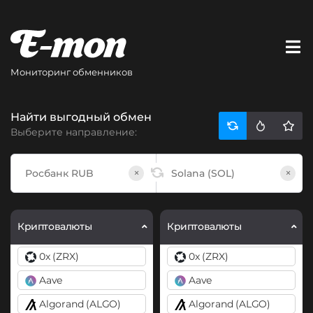
Мониторинг обменников
Найти выгодный обмен
Выберите направление:
×
×
Криптовалюты
Криптовалюты
0x (ZRX)
0x (ZRX)
Aave
Aave
Algorand (ALGO)
Algorand (ALGO)