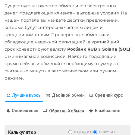
Карта Unionpay CNY
Существует множество обменников электронных
Qtum
ONDO
МТС Банк RUB
денег, предлагающих клиентам выгодные условия. На
Карта UZCARD UZS
Ravencoin (RVN)
Ontology (ONT)
Открытие RUB
нашем портале вы найдете десятки предложений,
Карта МИР RUB
Ripple (XRP)
которые будут интересны частным лицам и
Optimism (OP)
ОТП Банк
Любой банк
предпринимателям. Проверенные обменники,
Shib
PancakeSwap (CAKE)
RUB
UAH
обладающие надежной репутацией, в кратчайший
USD
EUR
KZT
CNY
ERC20
BEP20
Pax Dollar (USDP)
срок конвертируют валюту
Росбанк RUB
в
Solana (SOL)
Ощадбанк UAH
THB
JPY
TRY
BYN
с минимальной комиссией. Найдите подходящий
ERC20
CAD
HKD
INR
VND
×
Solana (SOL)
Почта Банк RUB
прямо сейчас и обменяйте необходимую сумму за
AED
GEL
IDR
NZD
StableUSD (USDS)
Pepe
Приват24
считанные минуты в автоматическом или ручном
KRW
PKR
RON
Starknet (STRK)
режиме.
Pol (ex-MATIC)
USD
EUR
UAH
МТС Банк RUB
POL
ERC20
Stellar (XLM)
Промсвязьбанк RUB
Открытие RUB
Лучшие курсы
Двойной обмен
Средний курс
Sui
Qtum
ПУМБ UAH
ОТП Банк
Terra (LUNA)
Ravencoin (RVN)
Оповещения
В избранное
Райффайзен
Обратный обмен
UAH
Terra Classic (LUNC)
Ripple (XRP)
RUB
UAH
Ощадбанк UAH
Tether (USDT)
Shib
РНКБ RUB
Калькулятор
ОТДАДИТЕ
ПОЛУЧИТЕ
Почта Банк RUB