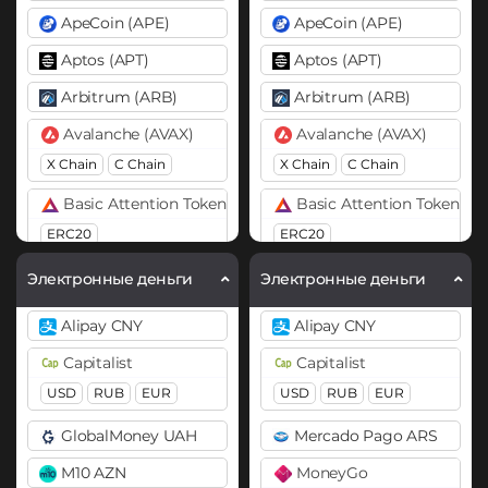
ApeCoin (APE)
ApeCoin (APE)
Aptos (APT)
Aptos (APT)
Arbitrum (ARB)
Arbitrum (ARB)
Avalanche (AVAX)
Avalanche (AVAX)
X Chain
C Chain
X Chain
C Chain
Basic Attention Token (BAT)
Basic Attention Token (B
ERC20
ERC20
Binance Coin (BNB)
Binance Coin (BNB)
Электронные деньги
Электронные деньги
BEP20
BEP2
BEP20
BEP2
Alipay CNY
Alipay CNY
Bitcoin (BTC)
Bitcoin (BTC)
Capitalist
Capitalist
BTC
BEP20
Lightning
BTC
BEP20
OP
USD
RUB
EUR
USD
RUB
EUR
OP
ARB
AVAXC
ARB
AVAXC
GlobalMoney UAH
Mercado Pago ARS
Bitcoin Cash (BCH)
Bitcoin Cash (BCH)
M10 AZN
MoneyGo
Bitcoin SV (BSV)
Bitcoin SV (BSV)