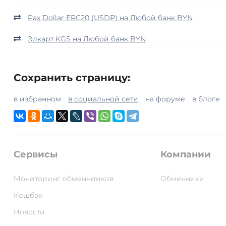
Pax Dollar ERC20 (USDP) на Любой банк BYN
Элкарт KGS на Любой банк BYN
Сохранить страницу:
в избранном
в социальной сети
на форуме
в блоге
Сервисы
Компании
Мониторинг обменнииков
Обменники
Кешбэк
Новости