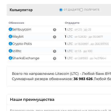
Калькулятор
ОТДАДИТЕ
ПОЛУЧИТЕ
Обменник
Отдадите
Sellbuycoin
1
LTC
от 2.5
до 22
Waybit
1
LTC
от 5.2632
до 35.0877
Crypto-Polis
1
LTC
от 8.00991
до 266.99703
IziBtc
1
LTC
от 1.5
до 100
SharksExchange
1
LTC
от 2.81593
до 14.07964
AT)
Всего по направлению Litecoin (LTC) - Любой банк B
Суммарный резерв обменников:
36 983 626
Любой ба
Наши преимущества
Безопасность при проведении платежных операций. 