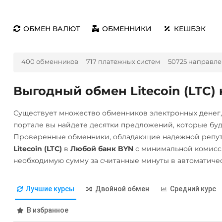
ОБМЕН ВАЛЮТ
ОБМЕННИКИ
КЕШБЭК
400 обменников
717 платежных систем
50725 направл
Выгодный обмен Litecoin (LTC)
Существует множество обменников электронных денег
портале вы найдете десятки предложений, которые бу
Проверенные обменники, обладающие надежной репута
Litecoin (LTC)
в
Любой банк BYN
с минимальной комисс
необходимую сумму за считанные минуты в автоматиче
Лучшие курсы
Двойной обмен
Средний курс
В избранное