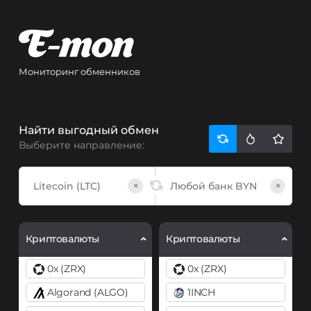
Мониторинг обменников
Найти выгодный обмен
Выберите направление:
×
×
Криптовалюты
Криптовалюты
0x (ZRX)
0x (ZRX)
Algorand (ALGO)
1INCH