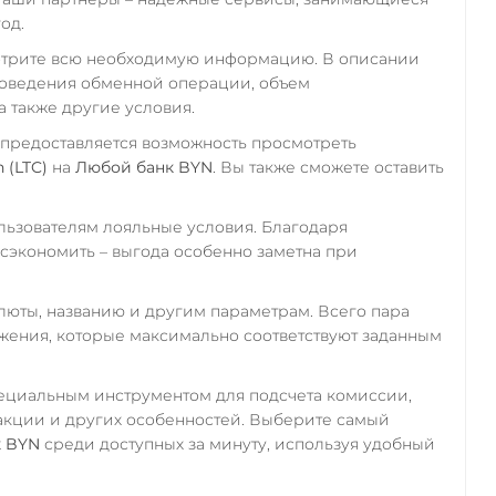
од.
отрите всю необходимую информацию. В описании
роведения обменной операции, объем
а также другие условия.
 предоставляется возможность просмотреть
n (LTC)
на
Любой банк BYN
. Вы также сможете оставить
ьзователям лояльные условия. Благодаря
экономить – выгода особенно заметна при
алюты, названию и другим параметрам. Всего пара
ожения, которые максимально соответствуют заданным
пециальным инструментом для подсчета комиссии,
акции и других особенностей. Выберите самый
к BYN
среди доступных за минуту, используя удобный