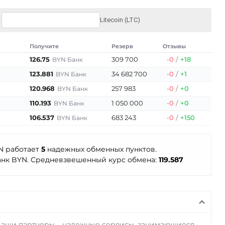
Litecoin (LTC)
Получите
Резерв
Отзывы
126.75
309 700
-0
/
+18
BYN Банк
123.881
34 682 700
-0
/
+1
BYN Банк
120.968
257 983
-0
/
+0
BYN Банк
110.193
1 050 000
-0
/
+0
BYN Банк
106.537
683 243
-0
/
+150
BYN Банк
YN работает
5
надежных обменных пунктов.
нк BYN. Средневзвешенный курс обмена:
119.587
Наши партнеры – надежные сервисы, занимающиеся