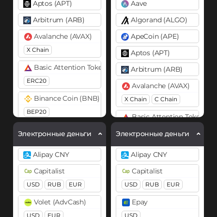
Aptos (APT)
Aave
Arbitrum (ARB)
Algorand (ALGO)
Avalanche (AVAX)
ApeCoin (APE)
X Chain
Aptos (APT)
Basic Attention Token (BAT)
Arbitrum (ARB)
ERC20
Avalanche (AVAX)
Binance Coin (BNB)
X Chain
C Chain
BEP20
Basic Attention Token (B
Bitcoin (BTC)
ERC20
Электронные деньги
Электронные деньги
BTC
Binance Coin (BNB)
Alipay CNY
Alipay CNY
Bitcoin Cash (BCH)
BEP20
BEP2
Capitalist
Capitalist
Bitcoin SV (BSV)
Bitcoin (BTC)
USD
RUB
EUR
USD
RUB
EUR
BTC
BEP20
BitTorrent (BTT)
Volet (AdvCash)
Epay
Lightning
OP
ARB
Cardano (ADA)
USD
EUR
AVAXC
USD