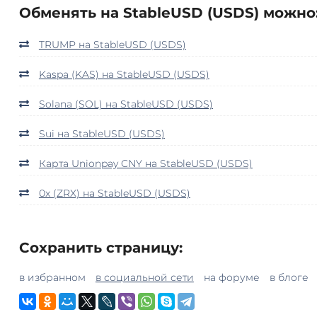
Обменять на StableUSD (USDS) можно
TRUMP на StableUSD (USDS)
Kaspa (KAS) на StableUSD (USDS)
Solana (SOL) на StableUSD (USDS)
Sui на StableUSD (USDS)
Карта Unionpay CNY на StableUSD (USDS)
0x (ZRX) на StableUSD (USDS)
Сохранить страницу:
в избранном
в социальной сети
на форуме
в блоге