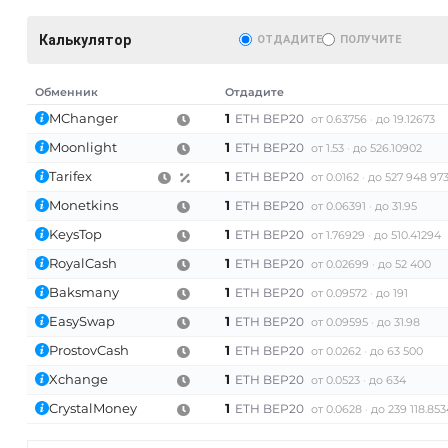
Калькулятор
ОТДАДИТЕ
ПОЛУЧИТЕ
Обменник
Отдадите
MChanger
1
ETH BEP20
от 0.63756
до 19.12673
Moonlight
1
ETH BEP20
от 1.53
до 526.10902
Tarifex
1
ETH BEP20
от 0.0162
до 527 948 973
Monetkins
1
ETH BEP20
AT)
от 0.06391
до 31.95
KeysTop
1
ETH BEP20
от 1.76929
до 510.41294
RoyalCash
1
ETH BEP20
от 0.02699
до 52 400
Baksmany
1
ETH BEP20
от 0.09572
до 191
EasySwap
1
ETH BEP20
от 0.09595
до 31.98
ProstovCash
1
ETH BEP20
от 0.0262
до 63 500
Xchange
1
ETH BEP20
от 0.0523
до 634
CrystalMoney
1
ETH BEP20
от 0.0628
до 239 118.85