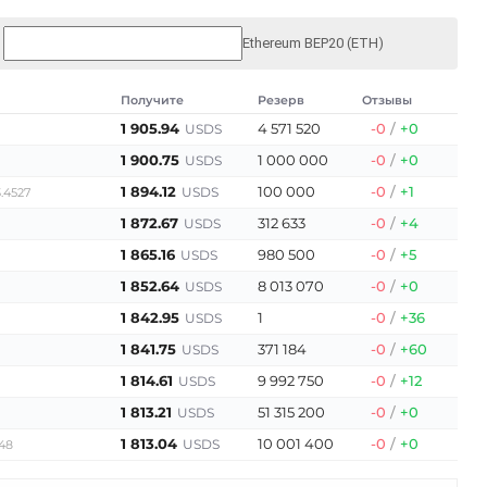
Ethereum BEP20 (ETH)
Получите
Резерв
Отзывы
1 905.94
4 571 520
-0
/
+0
USDS
1 900.75
1 000 000
-0
/
+0
USDS
1 894.12
100 000
-0
/
+1
USDS
.4527
1 872.67
312 633
-0
/
+4
USDS
1 865.16
980 500
-0
/
+5
USDS
1 852.64
8 013 070
-0
/
+0
USDS
1 842.95
1
-0
/
+36
USDS
1 841.75
371 184
-0
/
+60
USDS
1 814.61
9 992 750
-0
/
+12
USDS
1 813.21
51 315 200
-0
/
+0
USDS
1 813.04
10 001 400
-0
/
+0
USDS
348