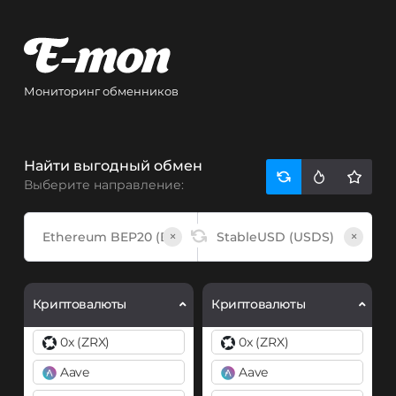
Мониторинг обменников
Найти выгодный обмен
Выберите направление:
×
×
Криптовалюты
Криптовалюты
0x (ZRX)
0x (ZRX)
Aave
Aave