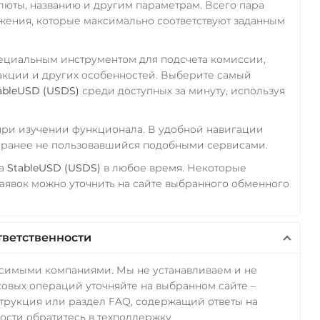
алюты, названию и другим параметрам. Всего пара
ожения, которые максимально соответствуют заданным
пециальным инструментом для подсчета комиссии,
акции и других особенностей. Выберите самый
ableUSD (USDS)
среди доступных за минуту, используя
 при изучении функционала. В удобной навигации
а ранее не пользовавшийся подобными сервисами.
а
StableUSD (USDS)
в любое время. Некоторые
аявок можно уточнить на сайте выбранного обменного
тветственности
исимыми компаниями. Мы не устанавливаем и не
овых операций уточняйте на выбранном сайте –
трукция или раздел FAQ, содержащий ответы на
сти обратитесь в техподдержку.