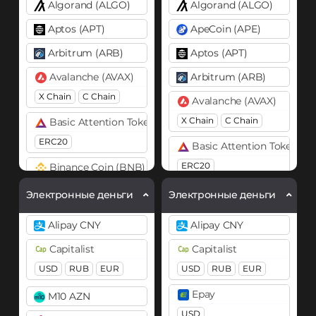
Algorand (ALGO)
Algorand (ALGO)
Aptos (APT)
ApeCoin (APE)
Arbitrum (ARB)
Aptos (APT)
Avalanche (AVAX)
Arbitrum (ARB)
X Chain
C Chain
Avalanche (AVAX)
X Chain
C Chain
Basic Attention Token (BAT)
ERC20
Basic Attention Token (B
ERC20
Binance Coin (BNB)
BEP20
Binance Coin (BNB)
Электронные деньги
Электронные деньги
BEP20
BEP2
Bitcoin (BTC)
Alipay CNY
Alipay CNY
BTC
BEP20
OP
Bitcoin (BTC)
Capitalist
Capitalist
ARB
AVAXC
BTC
BEP20
USD
RUB
EUR
USD
RUB
EUR
Lightning
OP
ARB
Bitcoin Cash (BCH)
AVAXC
Epay
M10 AZN
Bitcoin SV (BSV)
USD